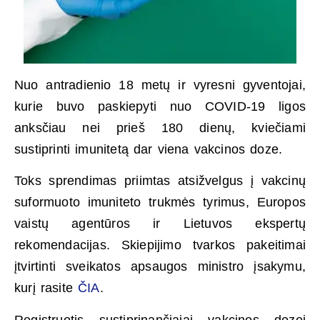
Nuo antradienio 18 metų ir vyresni gyventojai,
kurie buvo paskiepyti nuo COVID-19 ligos
anksčiau nei prieš 180 dienų, kviečiami
sustiprinti imunitetą dar viena vakcinos doze.
Toks sprendimas priimtas atsižvelgus į vakcinų
suformuoto imuniteto trukmės tyrimus, Europos
vaistų agentūros ir Lietuvos ekspertų
rekomendacijas. Skiepijimo tvarkos pakeitimai
įtvirtinti sveikatos apsaugos ministro įsakymu,
kurį rasite
ČIA
.
Registruotis sustiprinančiajai vakcinos dozei