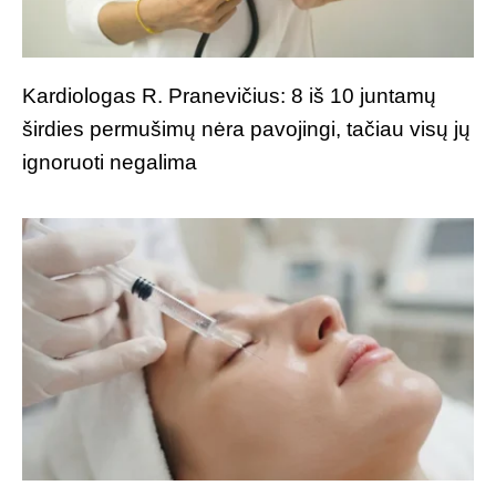
Kardiologas R. Pranevičius: 8 iš 10 juntamų
širdies permušimų nėra pavojingi, tačiau visų jų
ignoruoti negalima