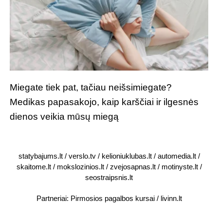
Miegate tiek pat, tačiau neišsimiegate?
Medikas papasakojo, kaip karščiai ir ilgesnės
dienos veikia mūsų miegą
statybajums.lt
/
verslo.tv
/
kelioniuklubas.lt
/
automedia.lt
/
skaitome.lt
/
mokslozinios.lt
/
zvejosapnas.lt
/
motinyste.lt
/
seostraipsnis.lt
Partneriai:
Pirmosios pagalbos kursai
/
livinn.lt