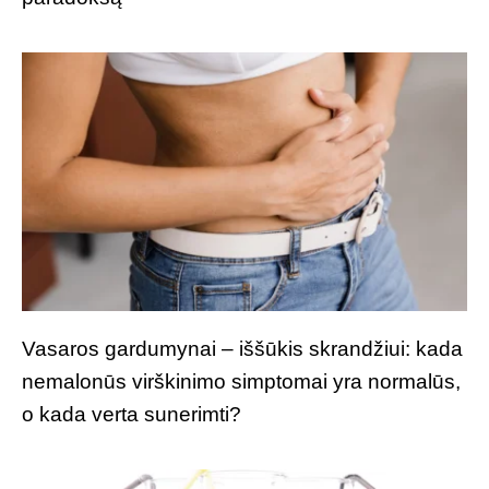
Vasaros gardumynai – iššūkis skrandžiui: kada
nemalonūs virškinimo simptomai yra normalūs,
o kada verta sunerimti?