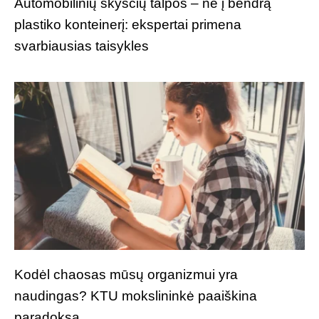
Automobilinių skysčių talpos – ne į bendrą
plastiko konteinerį: ekspertai primena
svarbiausias taisykles
Kodėl chaosas mūsų organizmui yra
naudingas? KTU mokslininkė paaiškina
paradoksą