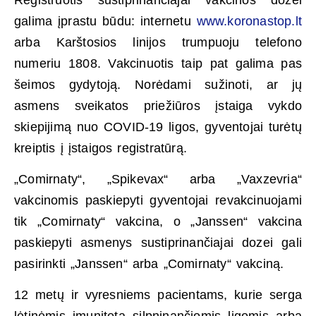
galima įprastu būdu: internetu
www.koronastop.lt
arba Karštosios linijos trumpuoju telefono
numeriu 1808. Vakcinuotis taip pat galima pas
šeimos gydytoją. Norėdami sužinoti, ar jų
asmens sveikatos priežiūros įstaiga vykdo
skiepijimą nuo COVID-19 ligos, gyventojai turėtų
kreiptis į įstaigos registratūrą.
„Comirnaty“, „Spikevax“ arba „Vaxzevria“
vakcinomis paskiepyti gyventojai revakcinuojami
tik „Comirnaty“ vakcina, o „Janssen“ vakcina
paskiepyti asmenys sustiprinančiajai dozei gali
pasirinkti „Janssen“ arba „Comirnaty“ vakciną.
12 metų ir vyresniems pacientams, kurie serga