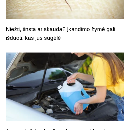
Niežti, tinsta ar skauda? Įkandimo žymė gali
išduoti, kas jus sugėlė