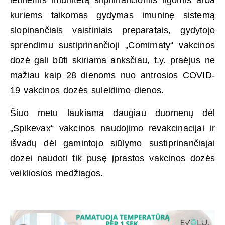
lėtinėmis imunitetą silpninančiomis ligomis arba
kuriems taikomas gydymas imuninę sistemą
slopinančiais vaistiniais preparatais, gydytojo
sprendimu sustiprinančioji „Comirnaty“ vakcinos
dozė gali būti skiriama anksčiau, t.y. praėjus ne
mažiau kaip 28 dienoms nuo antrosios COVID-
19 vakcinos dozės suleidimo dienos.
Šiuo metu laukiama daugiau duomenų dėl
„Spikevax“ vakcinos naudojimo revakcinacijai ir
išvadų dėl gamintojo siūlymo sustiprinančiajai
dozei naudoti tik pusę įprastos vakcinos dozės
veikliosios medžiagos.