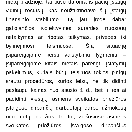
metų pradžioje, tai buvo daroma iš pačių įstaigų
vidinių resursų, kas neužtikrindavo šių įstaigų
finansinio stabilumo. Tą jau įrodė dabar
galiojančios Kolektyvinės sutarties nuostatų
netaikymas ar ribotas taikymas, privedęs iki
bylinėjimosi teismuose. Šią situaciją
įsipareigojome keisti valstybiniu lygmeniu –
įsipareigojome kitais metais parengti įstatymų
pakeitimus, kuriais būtų įteisintos tokios pinigų
srautų procedūros, kurios leistų ne tik didinti
paslaugų kainas nuo sausio 1 d., bet ir realiai
padidinti viešųjų asmens sveikatos priežiūros
įstaigose dirbančių darbuotojų darbo užmokestį
nuo metų pradžios. Iki tol, viešosiose asmens
sveikatos priežiūros įstaigose dirbančius