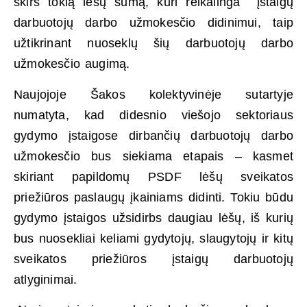
skirs tokią lėšų sumą, kuri reikalinga įstaigų
darbuotojų darbo užmokesčio didinimui, taip
užtikrinant nuoseklų šių darbuotojų darbo
užmokesčio augimą.
Naujojoje Šakos kolektyvinėje sutartyje
numatyta, kad didesnio viešojo sektoriaus
gydymo įstaigose dirbančių darbuotojų darbo
užmokesčio bus siekiama etapais – kasmet
skiriant papildomų PSDF lėšų sveikatos
priežiūros paslaugų įkainiams didinti. Tokiu būdu
gydymo įstaigos užsidirbs daugiau lėšų, iš kurių
bus nuosekliai keliami gydytojų, slaugytojų ir kitų
sveikatos priežiūros įstaigų darbuotojų
atlyginimai.