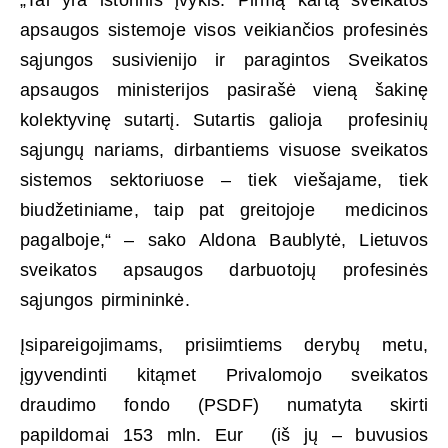
„Tai yra istorinis įvykis. Pirmą kartą sveikatos
apsaugos sistemoje visos veikiančios profesinės
sąjungos susivienijo ir paragintos Sveikatos
apsaugos ministerijos pasirašė vieną šakinę
kolektyvinę sutartį. Sutartis galioja profesinių
sąjungų nariams, dirbantiems visuose sveikatos
sistemos sektoriuose – tiek viešajame, tiek
biudžetiniame, taip pat greitojoje medicinos
pagalboje,“ – sako Aldona Baublytė, Lietuvos
sveikatos apsaugos darbuotojų profesinės
sąjungos pirmininkė.
Įsipareigojimams, prisiimtiems derybų metu,
įgyvendinti kitąmet Privalomojo sveikatos
draudimo fondo (PSDF) numatyta skirti
papildomai 153 mln. Eur (iš jų – buvusios