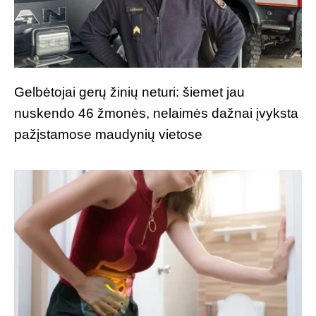
Gelbėtojai gerų žinių neturi: šiemet jau
nuskendo 46 žmonės, nelaimės dažnai įvyksta
pažįstamose maudynių vietose