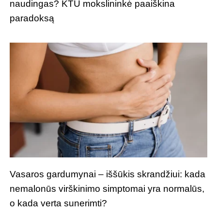
naudingas? KTU mokslininkė paaiškina
paradoksą
Vasaros gardumynai – iššūkis skrandžiui: kada
nemalonūs virškinimo simptomai yra normalūs,
o kada verta sunerimti?