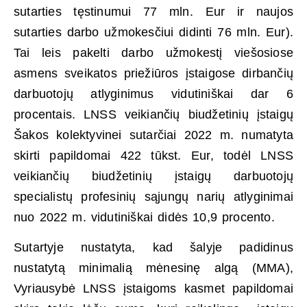
sutarties tęstinumui 77 mln. Eur ir naujos
sutarties darbo užmokesčiui didinti 76 mln. Eur).
Tai leis pakelti darbo užmokestį viešosiose
asmens sveikatos priežiūros įstaigose dirbančių
darbuotojų atlyginimus vidutiniškai dar 6
procentais. LNSS veikiančių biudžetinių įstaigų
Šakos kolektyvinei sutarčiai 2022 m. numatyta
skirti papildomai 422 tūkst. Eur, todėl LNSS
veikiančių biudžetinių įstaigų darbuotojų
specialistų profesinių sąjungų narių atlyginimai
nuo 2022 m. vidutiniškai didės 10,9 procento.
Sutartyje nustatyta, kad šalyje padidinus
nustatytą minimalią mėnesinę algą (MMA),
Vyriausybė LNSS įstaigoms kasmet papildomai