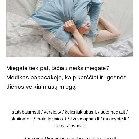
Miegate tiek pat, tačiau neišsimiegate?
Medikas papasakojo, kaip karščiai ir ilgesnės
dienos veikia mūsų miegą
statybajums.lt
/
verslo.tv
/
kelioniuklubas.lt
/
automedia.lt
/
skaitome.lt
/
mokslozinios.lt
/
zvejosapnas.lt
/
motinyste.lt
/
seostraipsnis.lt
Partneriai:
Pirmosios pagalbos kursai
/
livinn.lt