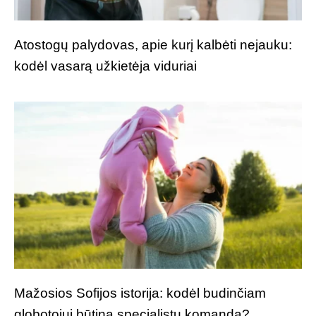
Atostogų palydovas, apie kurį kalbėti nejauku:
kodėl vasarą užkietėja viduriai
Mažosios Sofijos istorija: kodėl budinčiam
globotojui būtina specialistų komanda?