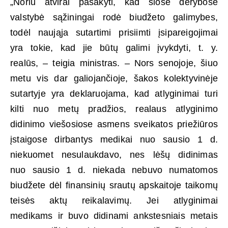
„Noriu atvirai pasakyti, kad šiose derybose
valstybė sąžiningai rodė biudžeto galimybes,
todėl naująja sutartimi prisiimti įsipareigojimai
yra tokie, kad jie būtų galimi įvykdyti, t. y.
realūs, – teigia ministras. – Nors senojoje, šiuo
metu vis dar galiojančioje, šakos kolektyvinėje
sutartyje yra deklaruojama, kad atlyginimai turi
kilti nuo metų pradžios, realaus atlyginimo
didinimo viešosiose asmens sveikatos priežiūros
įstaigose dirbantys medikai nuo sausio 1 d.
niekuomet nesulaukdavo, nes lėšų didinimas
nuo sausio 1 d. niekada nebuvo numatomos
biudžete dėl finansinių srautų apskaitoje taikomų
teisės aktų reikalavimų. Jei atlyginimai
medikams ir buvo didinami ankstesniais metais