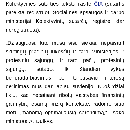
Kolektyvinės sutarties tekstą rasite
ČIA
(sutartis
pateikta registruoti Socialinės apsaugos ir darbo
ministerijai Kolektyvinių sutarčių registre, dar
neregistruota).
„Džiaugiuosi, kad mūsų visų siekiai, nepaisant
skirtingų pradinių lūkesčių ir tarp Ministerijos ir
profesinių sąjungų, ir tarp pačių profesinių
sąjungų, sutapo. Iki šiandien vykęs
bendradarbiavimas bei tarpusavio interesų
derinimas mus dar labiau suvienijo. Nuoširdžiai
tikiu, kad nepaisant ribotų valstybės finansinių
galimybių esamų krizių kontekste, radome šiuo
metu įmanomą optimaliausią sprendimą,“– sako
ministras A. Dulkys.