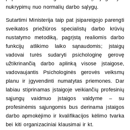
nukrypimų nuo normalių darbo sąlygų.
Sutartimi Ministerija taip pat įsipareigojo parengti
sveikatos priežiūros specialistų darbo krūvių
nustatymo metodiką, pagrįstą realiomis darbo
funkcijų atlikimo laiko sąnaudomis; įstaigų
vadovai turės sudaryti psichologinę gerovę
užtikrinančią darbo aplinką visose įstaigose,
vadovaujantis Psichologinės gerovės veiksmų
planu ir įgyvendinti numatytas priemones. Dar
labiau stiprinamas įstaigoje veikiančių profesinių
sąjungų vaidmuo įstaigos valdyme – su
profesinėmis sąjungomis bus derinama įstaigos
darbo apmokėjimo ir kvalifikacijos kėlimo tvarka
bei kiti organizaciniai klausimai ir kt.