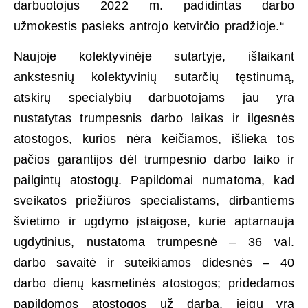
darbuotojus 2022 m. padidintas darbo
užmokestis pasieks antrojo ketvirčio pradžioje.“
Naujoje kolektyvinėje sutartyje, išlaikant
ankstesnių kolektyvinių sutarčių tęstinumą,
atskirų specialybių darbuotojams jau yra
nustatytas trumpesnis darbo laikas ir ilgesnės
atostogos, kurios nėra keičiamos, išlieka tos
pačios garantijos dėl trumpesnio darbo laiko ir
pailgintų atostogų. Papildomai numatoma, kad
sveikatos priežiūros specialistams, dirbantiems
švietimo ir ugdymo įstaigose, kurie aptarnauja
ugdytinius, nustatoma trumpesnė – 36 val.
darbo savaitė ir suteikiamos didesnės – 40
darbo dienų kasmetinės atostogos; pridedamos
papildomos atostogos už darbą, jeigu yra