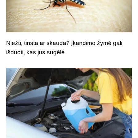
Niežti, tinsta ar skauda? Įkandimo žymė gali
išduoti, kas jus sugėlė