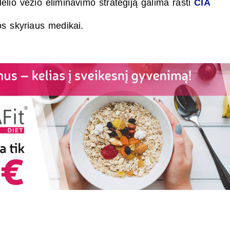
lio vėžio eliminavimo strategiją galima rasti
ČIA
os skyriaus medikai.