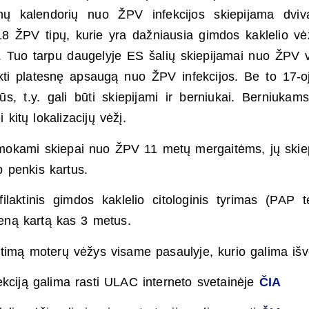
jimų kalendorių nuo ŽPV infekcijos skiepijama dviv
18 ŽPV tipų, kurie yra dažniausia gimdos kaklelio vė
is. Tuo tarpu daugelyje ES šalių skiepijamai nuo ŽPV 
kti platesnę apsaugą nuo ŽPV infekcijos. Be to 17-
ūs, t.y. gali būti skiepijami ir berniukai. Berniuka
i kitų lokalizacijų vėžį.
emokami skiepai nuo ŽPV 11 metų mergaitėms, jų skie
 penkis kartus.
aktinis gimdos kaklelio citologinis tyrimas (PAP t
eną kartą kas 3 metus.
itimą moterų vėžys visame pasaulyje, kurio galima išv
kciją galima rasti ULAC interneto svetainėje
ČIA