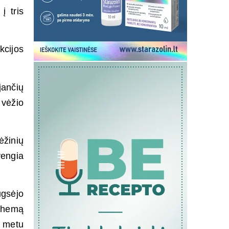
į tris
kcijos
jančių
 vėžio
ėžinių
vengia
ugsėjo
schemą
 metu