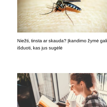
Niežti, tinsta ar skauda? Įkandimo žymė gal
išduoti, kas jus sugėlė