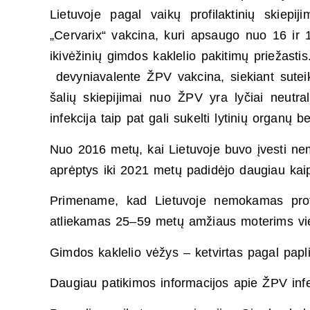
Lietuvoje pagal vaikų profilaktinių skiepi
„Cervarix“ vakcina, kuri apsaugo nuo 16 ir 
ikivėžinių gimdos kaklelio pakitimų priežast
devyniavalente ŽPV vakcina, siekiant sutei
šalių skiepijimai nuo ŽPV yra lyčiai neutral
infekcija taip pat gali sukelti lytinių organų be
Nuo 2016 metų, kai Lietuvoje buvo įvesti n
aprėptys iki 2021 metų padidėjo daugiau kaip
Primename, kad Lietuvoje nemokamas profil
atliekamas 25–59 metų amžiaus moterims vi
Gimdos kaklelio vėžys – ketvirtas pagal papl
Daugiau patikimos informacijos apie ŽPV infe