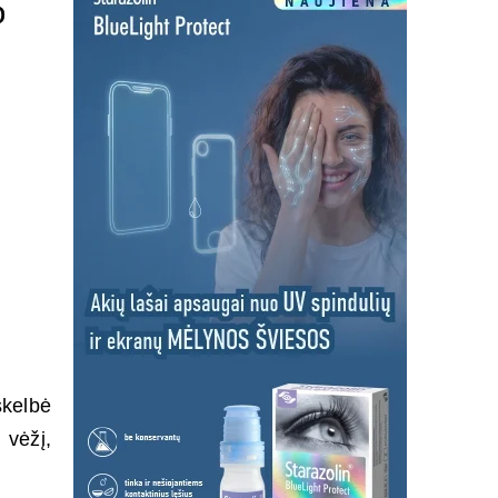
o
kelbė
 vėžį,