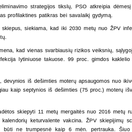
liminavimo strategijos tikslų, PSO atkreipia dėmesį 
ias profilaktines patikras bei savalaikį gydymą.
nt skiepus, siekiama, kad iki 2030 metų nuo ŽPV infe
tų.
mena, kad vienas svarbiausių rizikos veiksnių, sąlygo
ekcija lytiniuose takuose. 99 proc. gimdos kaklelio
s, devynios iš dešimties moterų apsaugomos nuo ikiv
iau kaip septynios iš dešimties (75 proc.) moterų iš
adėtos skiepyti 11 metų mergaitės nuo 2016 metų r
mų kalendorių keturvalente vakcina. ŽPV skiepijimų 
ri būti ne trumpesnė kaip 6 mėn. pertrauka. Šiuo