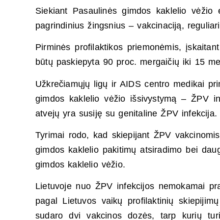
Siekiant Pasaulinės gimdos kaklelio vėžio e
pagrindinius žingsnius – vakcinaciją, reguliar
Pirminės profilaktikos priemonėmis, įskaita
būtų paskiepyta 90 proc. mergaičių iki 15 me
Užkrečiamųjų ligų ir AIDS centro medikai pri
gimdos kaklelio vėžio išsivystymą – ŽPV inf
atvejų yra susiję su genitaline ŽPV infekcija.
Tyrimai rodo, kad skiepijant ŽPV vakcinomi
gimdos kaklelio pakitimų atsiradimo bei daug
gimdos kaklelio vėžio.
Lietuvoje nuo ŽPV infekcijos nemokamai pr
pagal Lietuvos vaikų profilaktinių skiepiji
sudaro dvi vakcinos dozės, tarp kurių tu