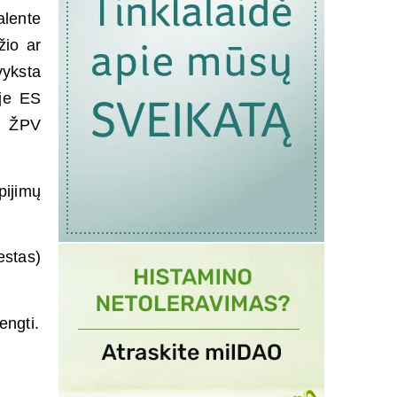
alente
žio ar
vyksta
oje ES
ms ŽPV
pijimų
estas)
engti.