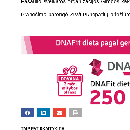
Pasaulio sveikatos organizacijos Gimdos kakle
Pranešimą parengė ŽIV/LPI/hepatitų priežiūr
TAIP PAT SKAITYKITE