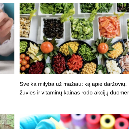
Sveika mityba už mažiau: ką apie daržovių,
žuvies ir vitaminų kainas rodo akcijų duome