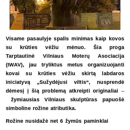
Visame pasaulyje spalis minimas kaip kovos
su krūties vėžiu mėnuo. Šia proga
Tarptautinė Vilniaus Moterų Asociacija
(IWAV), jau tryliktus metus organizuojanti
kovai su krūties vėžiu skirtą labdaros
iniciatyvą „Sužydėjusi viltis“, nusprendė
dėmesį į šią problemą atkreipti originaliai
–
žymiausias Vilniaus skulptūras papuošė
simboline rožine atributika.
Rožine nusidažė net
6
žymūs paminklai