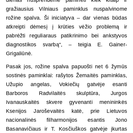
gražiausius Vilniaus paminklus nuspalvinome
rožine spalva. Ši iniciatyva – dar vienas būdas
atkreipti dėmesį į krūties vėžio problemą ir
pabrėžti reguliaraus patikrinimo bei ankstyvos
diagnostikos svarbą“, – teigia E. Gainer-
Grigaliūnė.
Pasak jos, rožine spalva papuošti net 6 žymūs
sostinės paminklai: rašytos Žemaitės paminklas,
Užupio angelas, Vokiečių gatvėje esanti
Barboros Radvilaitės skulptūra, Jurgos
Ivanauskaitės skvere gyvenanti menininkės
Ksenijos Jaroševaitės katė, prie Lietuvos
nacionalinės filharmonijos esantis Jono
Basanavičiaus ir T. Kosčiuškos gatvėje įkurtas