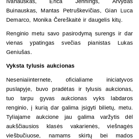
Ivanauskas, Erica Jennings, Arvydas
Buinauskas, Mantas Petruškevičias, Gian Luca
Demarco, Monika Čereškaitė ir daugelis kitų.
Renginio metu savo pasirodymą surengs ir dar
vienas ypatingas svečias pianistas Lukas
Geniušas.
Vyksta tylusis aukcionas
Neseniaiinternete, oficialiame iniciatyvos
puslapyje, buvo pradėtas ir tylusis aukcionas,
tuo tarpu gyvas aukcionas vyks labdaros
renginio, į kurią dar galima įsigyti bilietų, metu.
Tyliajame aukcione jau galima varžytis dėl
aukščiausios klasės vakarienės, viešnagės
viešbučiuose, namams skirtų bei mados