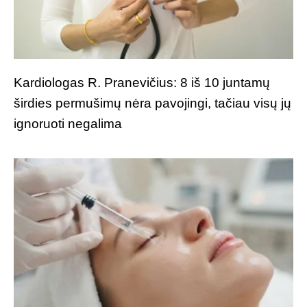
Kardiologas R. Pranevičius: 8 iš 10 juntamų
širdies permušimų nėra pavojingi, tačiau visų jų
ignoruoti negalima