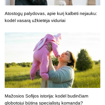
Atostogų palydovas, apie kurį kalbėti nejauku:
kodėl vasarą užkietėja viduriai
Mažosios Sofijos istorija: kodėl budinčiam
globotojui būtina specialistų komanda?