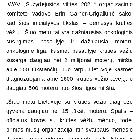
IWAV „Sužydėjusios vilties 2021“ organizacinio
komiteto vadovė Erin Gainer-Grigaliūnė sako,
kad šios iniciatyvos tikslas – dėmesys krūties
vėžiui. Šiuo metu tai yra dažniausias onkologinis
susirgimas pasaulyje ir dažniausia moterų
onkologinė liga: kasmet pasaulyje krūties vėžiu
suserga daugiau nei 2 milijonai moterų, miršta
apie 600 tūkstančių. Tuo tarpu Lietuvoje kasmet
diagnozuojama apie 1600 krūties vėžio atvejų, o
daugiau 500 moterų nuo šios ligos miršta.
„Šiuo metu Lietuvoje su krūties vėžio diagnoze
gyvena daugiau nei 15 tūkst. moterų. Spalis –
oficialus kovos su krūties vėžiu mėnuo, todėl
pirmas mūsų organizacijai itin svarbaus mėnesio
dienas nusprendėme paminėti kiek kitaip ir