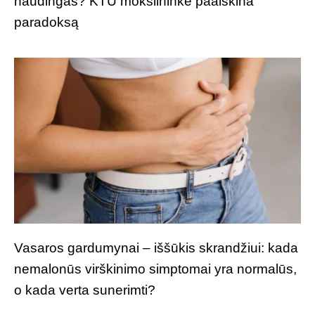
naudingas? KTU mokslininkė paaiškina
paradoksą
Vasaros gardumynai – iššūkis skrandžiui: kada
nemalonūs virškinimo simptomai yra normalūs,
o kada verta sunerimti?