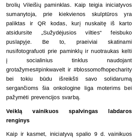
brolių Vileišių paminklas. Kaip teigia iniciatyvos
sumanytoja, prie kiekvienos skulptūros yra
paliktas ir QR kodas, kurį nuskaitę iš karto
atsidursite „Sužydėjusios vilties“ feisbuko
puslapyje. Be to, praeiviai skatinami
nusifotografuoti prie paminklų ir nuotraukas kelti
į socialinius tinklus naudojant
grotažymes#pinkwavelt ir #blossomofhopecharity
bei tokiu būdu išreikšti savo solidarumą
sergančioms šia onkologine liga moterims bei
pažymėti prevencijos svarbą.
Veiklą vainikuos spalvingas labdaros
renginys
Kaip ir kasmet, iniciatyvą spalio 9 d. vainikuos