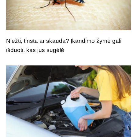
Niežti, tinsta ar skauda? Įkandimo žymė gali
išduoti, kas jus sugėlė