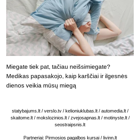
Miegate tiek pat, tačiau neišsimiegate?
Medikas papasakojo, kaip karščiai ir ilgesnės
dienos veikia mūsų miegą
statybajums.lt
/
verslo.tv
/
kelioniuklubas.lt
/
automedia.lt
/
skaitome.lt
/
mokslozinios.lt
/
zvejosapnas.lt
/
motinyste.lt
/
seostraipsnis.lt
Partneriai:
Pirmosios pagalbos kursai
/
livinn.lt