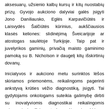
aksesuarų, užsienio kalbų kursų ir kitų nuostabių
prizų. Gyvojo aukciono dalyviai galės įsigyti
Jono Daniliausko, Eglės Karpavičiūtės ir
Laisvydės Šalčiūtės kūrinius, aukščiausios
klasės keliones: slidinėjimą Šveicarijoje ar
atostogas saulėtoje Turkijoje. Taip pat ir
juvelyrikos gaminių, privačią maisto gaminimo
pamoką su B. Nicholson ir daugelį kitų išskirtinių
dovanų.
Iniciatyvos ir aukciono metu surinktos lėšos
skiriamos priemonėms, reikalingoms pagerinti
ankstyvą krūties vėžio diagnostiką, įsigyti. Tai
gydytojams onkologams suteikia galimybę dirbti
su inovatyviomis diagnostikai reikalingomis