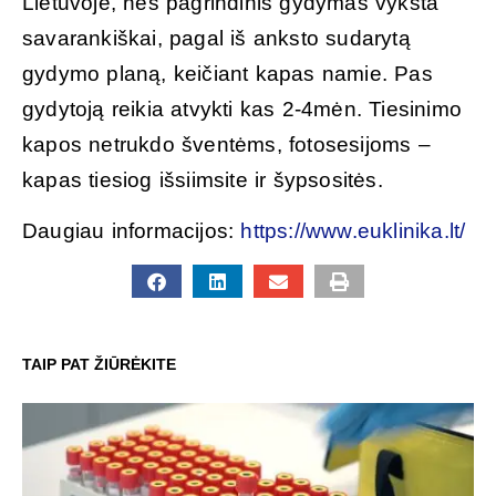
Lietuvoje, nes pagrindinis gydymas vyksta
savarankiškai, pagal iš anksto sudarytą
gydymo planą, keičiant kapas namie. Pas
gydytoją reikia atvykti kas 2-4mėn. Tiesinimo
kapos netrukdo šventėms, fotosesijoms –
kapas tiesiog išsiimsite ir šypsositės.
Daugiau informacijos:
https://www.euklinika.lt/
TAIP PAT ŽIŪRĖKITE