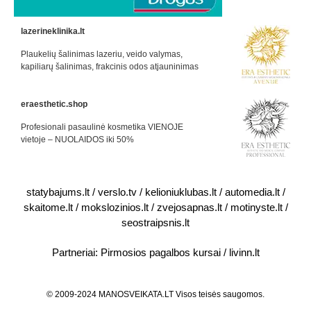
lazerineklinika.lt
Plaukelių šalinimas lazeriu, veido valymas,
kapiliarų šalinimas, frakcinis odos atjauninimas
eraesthetic.shop
Profesionali pasaulinė kosmetika VIENOJE
vietoje – NUOLAIDOS iki 50%
statybajums.lt
/
verslo.tv
/
kelioniuklubas.lt
/
automedia.lt
/
skaitome.lt
/
mokslozinios.lt
/
zvejosapnas.lt
/
motinyste.lt
/
seostraipsnis.lt
Partneriai:
Pirmosios pagalbos kursai
/
livinn.lt
© 2009-2024 MANOSVEIKATA.LT Visos teisės saugomos.