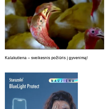
Kalakutiena – sveikesnis požiūris į gyvenimą!