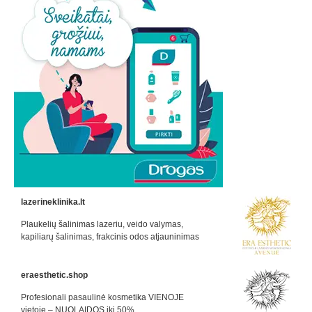
lazerineklinika.lt
Plaukelių šalinimas lazeriu, veido valymas,
kapiliarų šalinimas, frakcinis odos atjauninimas
eraesthetic.shop
Profesionali pasaulinė kosmetika VIENOJE
vietoje – NUOLAIDOS iki 50%