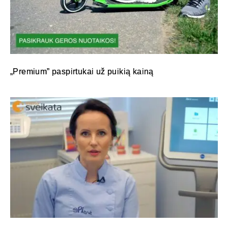
„Premium” paspirtukai už puikią kainą