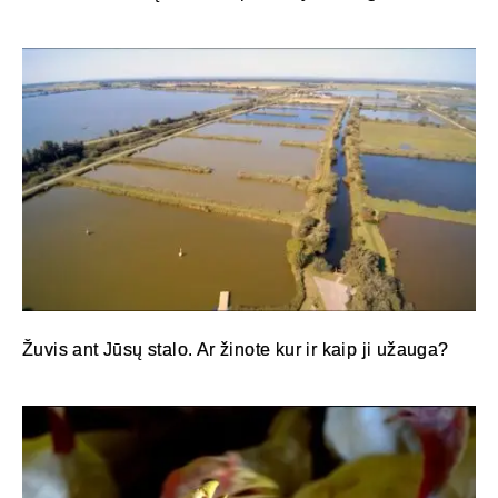
Žuvis ant Jūsų stalo. Ar žinote kur ir kaip ji užauga?