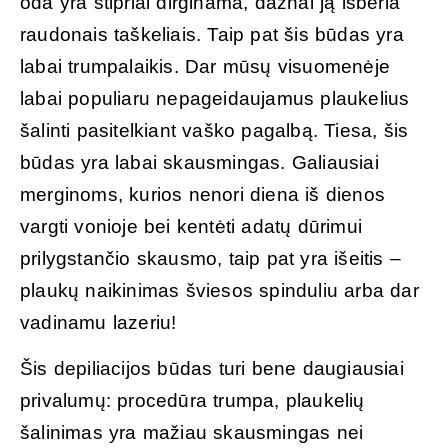
oda yra stipriai dirginama, dažnai ją išberia
raudonais taškeliais. Taip pat šis būdas yra
labai trumpalaikis. Dar mūsų visuomenėje
labai populiaru nepageidaujamus plaukelius
šalinti pasitelkiant vaško pagalbą. Tiesa, šis
būdas yra labai skausmingas. Galiausiai
merginoms, kurios nenori diena iš dienos
vargti vonioje bei kentėti adatų dūrimui
prilygstančio skausmo, taip pat yra išeitis –
plaukų naikinimas šviesos spinduliu arba dar
vadinamu lazeriu!
Šis depiliacijos būdas turi bene daugiausiai
privalumų: procedūra trumpa, plaukelių
šalinimas yra mažiau skausmingas nei