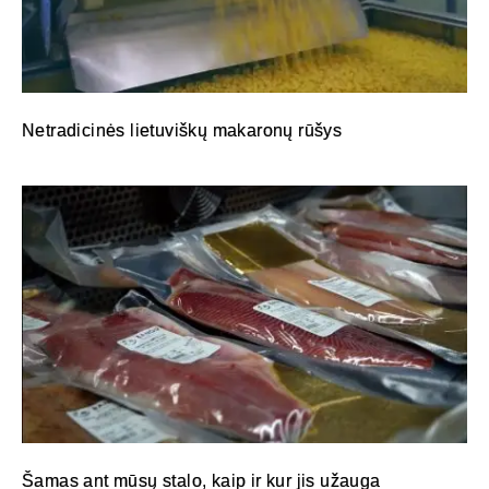
Netradicinės lietuviškų makaronų rūšys
Šamas ant mūsų stalo, kaip ir kur jis užauga