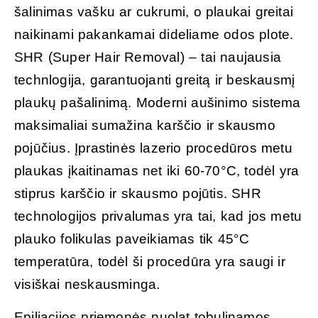
šalinimas vašku ar cukrumi, o plaukai greitai
naikinami pakankamai dideliame odos plote.
SHR (Super Hair Removal) – tai naujausia
technlogija, garantuojanti greitą ir beskausmį
plaukų pašalinimą. Moderni aušinimo sistema
maksimaliai sumažina karščio ir skausmo
pojūčius. Įprastinės lazerio procedūros metu
plaukas įkaitinamas net iki 60-70°C, todėl yra
stiprus karščio ir skausmo pojūtis. SHR
technologijos privalumas yra tai, kad jos metu
plauko folikulas paveikiamas tik 45°C
temperatūra, todėl ši procedūra yra saugi ir
visiškai neskausminga.
Epiliacijos priemonės nuolat tobulinamos.