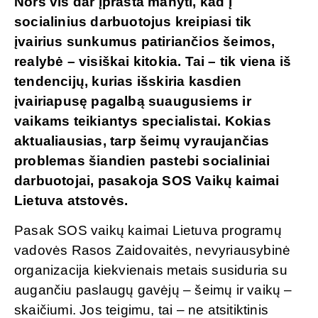
Nors vis dar įprasta manyti, kad į
socialinius darbuotojus kreipiasi tik
įvairius sunkumus patiriančios šeimos,
realybė – visiškai kitokia. Tai – tik viena iš
tendencijų, kurias išskiria kasdien
įvairiapusę pagalbą suaugusiems ir
vaikams teikiantys specialistai. Kokias
aktualiausias, tarp šeimų vyraujančias
problemas šiandien pastebi socialiniai
darbuotojai, pasakoja SOS Vaikų kaimai
Lietuva atstovės.
Pasak SOS vaikų kaimai Lietuva programų
vadovės Rasos Zaidovaitės, nevyriausybinė
organizacija kiekvienais metais susiduria su
augančiu paslaugų gavėjų – šeimų ir vaikų –
skaičiumi. Jos teigimu, tai – ne atsitiktinis