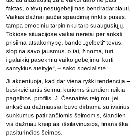
faktas, o tėvų nesugebėjimas bendradarbiauti.
Vaikas dažnai jaučia spaudimą rinktis puses,
tampa emociniu tarpininku tarp suaugusiųjų.
Tokiose situacijose vaikai neretai per anksti
prisiima atsakomybę, bando „gelbėti“ tėvus,
slopina savo jausmus. o tai, žinoma, turi
ilgalaikių pasekmių vaiko gebėjimui kurti
santykius ateityje“, – sako specialistė.
Ji akcentuoja, kad dar viena ryški tendencija –
besikeičiantis šeimų, kurioms šiandien reikia
pagalbos, profilis. J. Česnaitės teigimu, jei
anksčiau dažniausiai buvo dirbama su įvairius
sunkumus patiriančiomis šeimomis, šiandien
vis dažniau kreipiasi išsilavinusios, finansiškai
pasiturinčios šeimos.