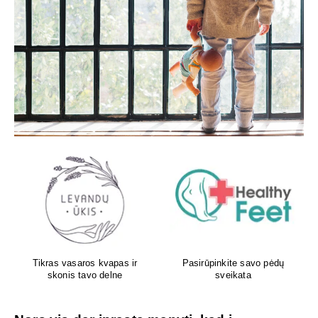
Aboca – iš gamtos Jūsų
Atliksime tikslų, bet kokį
sveikatai!
DNR tyrimą visoje Lietuvoje