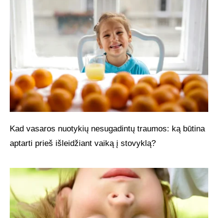
Kad vasaros nuotykių nesugadintų traumos: ką būtina
aptarti prieš išleidžiant vaiką į stovyklą?