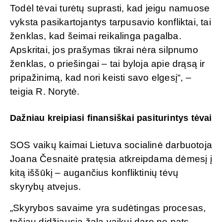
Todėl tėvai turėtų suprasti, kad jeigu namuose
vyksta pasikartojantys tarpusavio konfliktai, tai
ženklas, kad šeimai reikalinga pagalba.
Apskritai, jos prašymas tikrai nėra silpnumo
ženklas, o priešingai – tai byloja apie drąsą ir
pripažinimą, kad nori keisti savo elgesį“, –
teigia R. Norytė.
Dažniau kreipiasi finansiškai pasiturintys tėvai
SOS vaikų kaimai Lietuva socialinė darbuotoja
Joana Česnaitė pratęsia atkreipdama dėmesį į
kitą iššūkį – augančius konfliktinių tėvų
skyrybų atvejus.
„Skyrybos savaime yra sudėtingas procesas,
tačiau didžiausią žalą vaikui daro ne pats