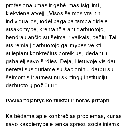
profesionalumas ir gebėjimas įsigilinti į
kiekvieną atvejį: „Visos šeimos yra itin
individualios, todėl pagalba tampa didele
atsakomybe, krentančia ant darbuotojo,
bendraujančio su šeima ir vaikais, pečių. Tai
atsiremia į darbuotojo galimybes veikti
atliepiant konkrečius poreikius, įdedant ir
gabalėlį savo širdies. Deja, Lietuvoje vis dar
neretai susiduriame su šabloniniu darbu su
šeimomis ir atmestinu skirtingų institucijų
darbuotojų požiūriu.“
Pasikartojantys konfliktai ir noras pritapti
Kalbėdama apie konkrečias problemas, kurias
savo kasdienybėje tenka spręsti socialiniams