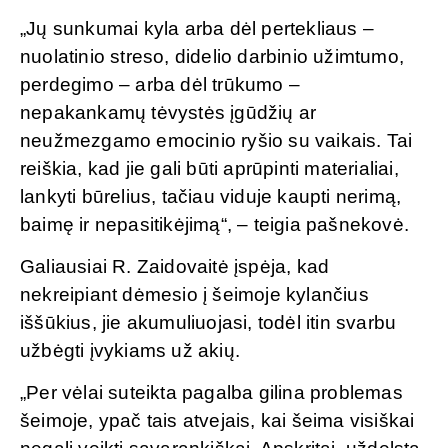
„Jų sunkumai kyla arba dėl pertekliaus –
nuolatinio streso, didelio darbinio užimtumo,
perdegimo – arba dėl trūkumo –
nepakankamų tėvystės įgūdžių ar
neužmezgamo emocinio ryšio su vaikais. Tai
reiškia, kad jie gali būti aprūpinti materialiai,
lankyti būrelius, tačiau viduje kaupti nerimą,
baimę ir nepasitikėjimą“, – teigia pašnekovė.
Galiausiai R. Zaidovaitė įspėja, kad
nekreipiant dėmesio į šeimoje kylančius
iššūkius, jie akumuliuojasi, todėl itin svarbu
užbėgti įvykiams už akių.
„Per vėlai suteikta pagalba gilina problemas
šeimoje, ypač tais atvejais, kai šeima visiškai