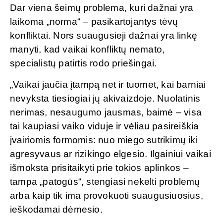
Dar viena šeimų problema, kuri dažnai yra
laikoma „norma“ – pasikartojantys tėvų
konfliktai. Nors suaugusieji dažnai yra linkę
manyti, kad vaikai konfliktų nemato,
specialistų patirtis rodo priešingai.
„Vaikai jaučia įtampą net ir tuomet, kai barniai
nevyksta tiesiogiai jų akivaizdoje. Nuolatinis
nerimas, nesaugumo jausmas, baimė – visa
tai kaupiasi vaiko viduje ir vėliau pasireiškia
įvairiomis formomis: nuo miego sutrikimų iki
agresyvaus ar rizikingo elgesio. Ilgainiui vaikai
išmoksta prisitaikyti prie tokios aplinkos –
tampa „patogūs“, stengiasi nekelti problemų
arba kaip tik ima provokuoti suaugusiuosius,
ieškodamai dėmesio.