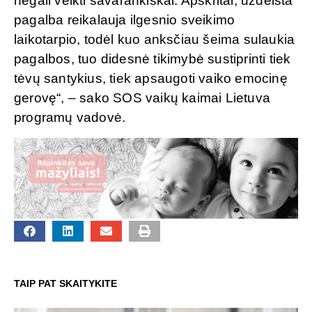
negali veikti savarankiškai. Apskritai, uždelsta
pagalba reikalauja ilgesnio sveikimo
laikotarpio, todėl kuo anksčiau šeima sulaukia
pagalbos, tuo didesnė tikimybė sustiprinti tiek
tėvų santykius, tiek apsaugoti vaiko emocinę
gerovę“, – sako SOS vaikų kaimai Lietuva
programų vadovė.
TAIP PAT SKAITYKITE