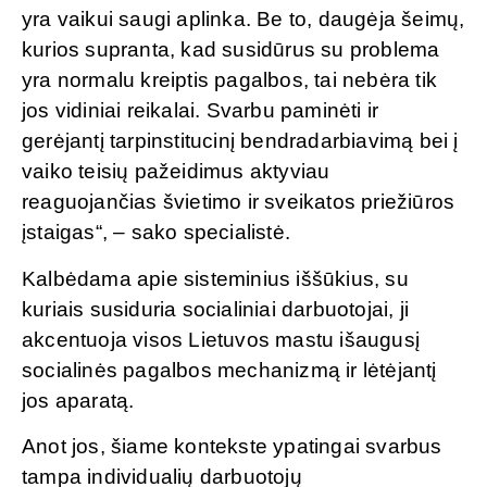
yra vaikui saugi aplinka. Be to, daugėja šeimų,
kurios supranta, kad susidūrus su problema
yra normalu kreiptis pagalbos, tai nebėra tik
jos vidiniai reikalai. Svarbu paminėti ir
gerėjantį tarpinstitucinį bendradarbiavimą bei į
vaiko teisių pažeidimus aktyviau
reaguojančias švietimo ir sveikatos priežiūros
įstaigas“, – sako specialistė.
Kalbėdama apie sisteminius iššūkius, su
kuriais susiduria socialiniai darbuotojai, ji
akcentuoja visos Lietuvos mastu išaugusį
socialinės pagalbos mechanizmą ir lėtėjantį
jos aparatą.
Anot jos, šiame kontekste ypatingai svarbus
tampa individualių darbuotojų