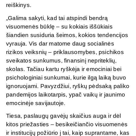
reiškinys.
„Galima sakyti, kad tai atspindi bendrą
visuomenės būklę – su kokiais iššūkiais
šiandien susiduria šeimos, kokios tendencijos
vyrauja. Vis dar matome daug socialinės
rizikos veiksnių – priklausomybes, psichikos
sveikatos sunkumus, finansinį nepriteklių,
skolas. Tačiau kartu ryškėja ir emociniai bei
psichologiniai sunkumai, kurie ilgą laiką buvo
ignoruojami. Pavyzdžiui, ryškų pėdsaką paliko
pandemijos laikotarpis, ypač vaikų ir jaunimo
emocinėje savijautoje.
Tiesa, paslaugų gavėjų skaičius auga ir dėl
kitos priežasties – besikeičiančio visuomenės
ir institucijų požiūrio į tai, kaip suprantame, kas