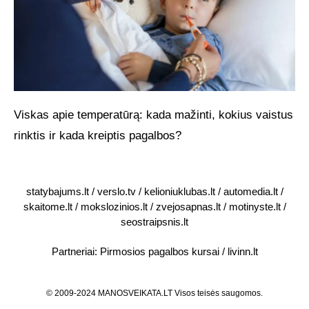
Viskas apie temperatūrą: kada mažinti, kokius vaistus
rinktis ir kada kreiptis pagalbos?
statybajums.lt
/
verslo.tv
/
kelioniuklubas.lt
/
automedia.lt
/
skaitome.lt
/
mokslozinios.lt
/
zvejosapnas.lt
/
motinyste.lt
/
seostraipsnis.lt
Partneriai:
Pirmosios pagalbos kursai
/
livinn.lt
© 2009-2024 MANOSVEIKATA.LT Visos teisės saugomos.