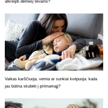
atkreipti dėmesį tėvams?
Vaikas karščiuoja, vemia ar sunkiai kvėpuoja: kada
jau būtina skubėti į priimamąjį?