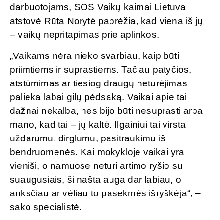
darbuotojams, SOS Vaikų kaimai Lietuva
atstovė Rūta Norytė pabrėžia, kad viena iš jų
– vaikų nepritapimas prie aplinkos.
„Vaikams nėra nieko svarbiau, kaip būti
priimtiems ir suprastiems. Tačiau patyčios,
atstūmimas ar tiesiog draugų neturėjimas
palieka labai gilų pėdsaką. Vaikai apie tai
dažnai nekalba, nes bijo būti nesuprasti arba
mano, kad tai – jų kaltė. Ilgainiui tai virsta
uždarumu, dirglumu, pasitraukimu iš
bendruomenės. Kai mokykloje vaikai yra
vieniši, o namuose neturi artimo ryšio su
suaugusiais, ši našta auga dar labiau, o
anksčiau ar vėliau to pasekmės išryškėja“, –
sako specialistė.