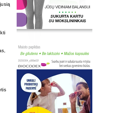
jusią
kti
as,
tis
.