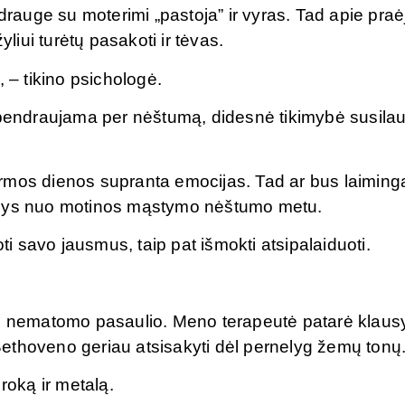
 drauge su moterimi „pastoja” ir vyras. Tad apie praė
iui turėtų pasakoti ir tėvas.
 – tikino psichologė.
ebendraujama per nėštumą, didesnė tikimybė susilau
rmos dienos supranta emocijas. Tad ar bus laiming
klausys nuo motinos mąstymo nėštumo metu.
oti savo jausmus, taip pat išmokti atsipalaiduoti.
ie nematomo pasaulio. Meno terapeutė patarė klausy
r Bethoveno geriau atsisakyti dėl pernelyg žemų tonų
oką ir metalą.