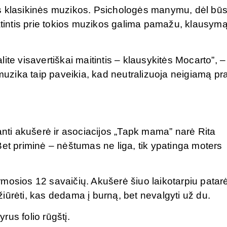
os klasikinės muzikos. Psichologės manymu, dėl bū
ratintis prie tokios muzikos galima pamažu, klausymą
ite visavertiškai maitintis – klausykitės Mocarto”, –
zika taip paveikia, kad neutralizuoja neigiamą pr
ti akušerė ir asociacijos „Tapk mama” narė Rita
Bet priminė – nėštumas ne liga, tik ypatinga moters
mosios 12 savaičių. Akušerė šiuo laikotarpiu patar
 žiūrėti, kas dedama į burną, bet nevalgyti už du.
us folio rūgštį.