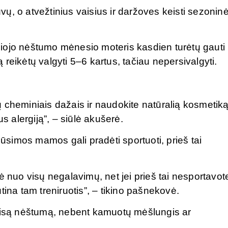
žuvų, o atvežtinius vaisius ir daržoves keisti sezonin
iojo nėštumo mėnesio moteris kasdien turėtų gauti
reikėtų valgyti 5–6 kartus, tačiau nepersivalgyti.
 cheminiais dažais ir naudokite natūralią kosmetiką
s alergiją”, – siūlė akušerė.
simos mamos gali pradėti sportuoti, prieš tai
ė nuo visų negalavimų, net jei prieš tai nesportavot
tina tam treniruotis”, – tikino pašnekovė.
 visą nėštumą, nebent kamuotų mėšlungis ar