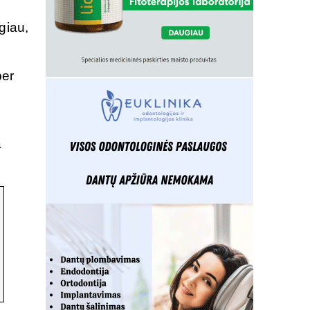
giau,
per
a