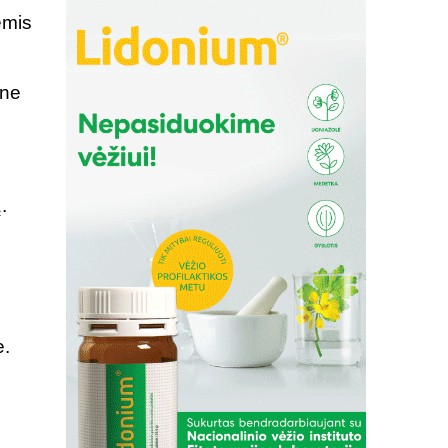
ėmis
 ne
.
e.