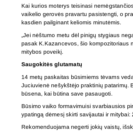
Kai kurios moterys teisinasi nemėgstanči
vaikelio gerovės pravartu pasistengti, o p
kasdien pailginant keliomis minutėmis.
„Jei nėštumo metu dėl pinigų stygiaus negal
pasak K.Kazancevos, šio kompozitoriaus mu
mitybos poveikį.
Saugokitės glutamatų
14 metų paskaitas būsimiems tėvams vedan
Juciuvienė nešykštėjo praktinių patarimų. 
būsena, kai būtina save pasaugoti.
Būsimo vaiko formavimuisi svarbiausios pir
ypatingą dėmesį skirti savijautai ir mitybai:
Rekomenduojama negerti jokių vaistų, išskyr