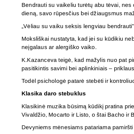
Bendrauti su vaikeliu turėtų abu tėvai, nes
dieną, savo rūpesčius bei džiaugsmus mažyl
„Vėliau su vaiku seksis lengviau bendrauti”,
Moksliškai nustatyta, kad jei su kūdikiu n
neįgalaus ar alergiško vaiko.
K.Kazanceva teigė, kad mažylis nuo pat pi
pasitikintis savimi bei aplinkiniais – pri
Todėl psichologė patarė stebėti ir kontroliu
Klasika daro stebuklus
Klasikinė muzika būsimą kūdikį pratina pr
Vivaldžio, Mocarto ir Listo, o štai Bacho i
Devyniems mėnesiams patariama pamiršti r