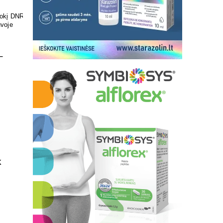
ir skonis
Pasirūpinkite savo pėdų
sveikata
–
k