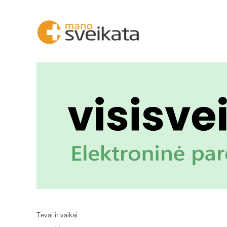
Tėvai ir vaikai