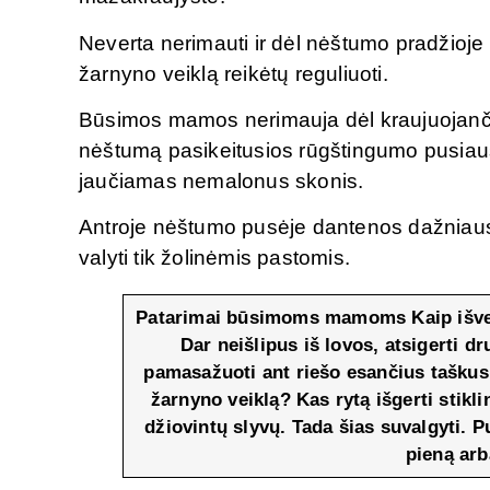
Neverta nerimauti ir dėl nėštumo pradžioje u
žarnyno veiklą reikėtų reguliuoti.
Būsimos mamos nerimauja dėl kraujuojanči
nėštumą pasikeitusios rūgštingumo pusiausv
jaučiamas nemalonus skonis.
Antroje nėštumo pusėje dantenos dažniausi
valyti tik žolinėmis pastomis.
Patarimai būsimoms mamoms
Kaip išve
Dar neišlipus iš lovos, atsigerti dr
pamasažuoti ant riešo esančius taškus
žarnyno veiklą? Kas rytą išgerti stikl
džiovintų slyvų. Tada šias suvalgyti. 
pieną arb