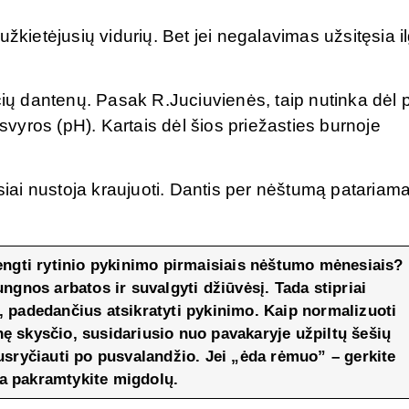
žkietėjusių vidurių. Bet jei negalavimas užsitęsia il
ų dantenų. Pasak R.Juciuvienės, taip nutinka dėl 
yros (pH). Kartais dėl šios priežasties burnoje
ai nustoja kraujuoti. Dantis per nėštumą patariam
ngti rytinio pykinimo pirmaisiais nėštumo mėnesiais?
ungnos arbatos ir suvalgyti džiūvėsį. Tada stipriai
, padedančius atsikratyti pykinimo. Kaip normalizuoti
inę skysčio, susidariusio nuo pavakaryje užpiltų šešių
Pusryčiauti po pusvalandžio. Jei „ėda rėmuo” – gerkite
a pakramtykite migdolų.