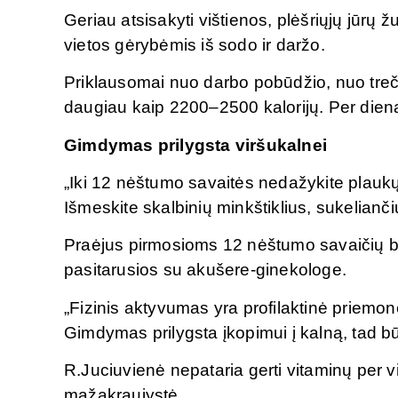
Geriau atsisakyti vištienos, plėšriųjų jūrų 
vietos gėrybėmis iš sodo ir daržo.
Priklausomai nuo darbo pobūdžio, nuo treč
daugiau kaip 2200–2500 kalorijų. Per dieną 
Gimdymas prilygsta viršukalnei
„Iki 12 nėštumo savaitės nedažykite plaukų
Išmeskite skalbinių minkštiklius, sukeliančiu
Praėjus pirmosioms 12 nėštumo savaičių bū
pasitarusios su akušere-ginekologe.
„Fizinis aktyvumas yra profilaktinė priemon
Gimdymas prilygsta įkopimui į kalną, tad bū
R.Juciuvienė nepataria gerti vitaminų per
mažakraujystė.