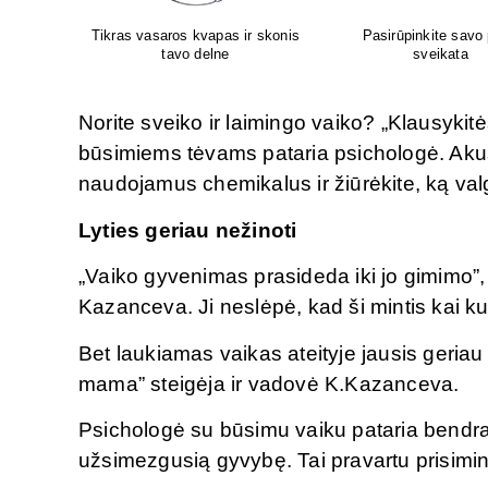
 pėdų
Aboca – iš gamtos Jūsų
Atliksime tikslų, bet 
sveikatai!
tyrimą visoje Liet
Norite sveiko ir laimingo vaiko? „Klausykitė
būsimiems tėvams pataria psichologė. Akuš
naudojamus chemikalus ir žiūrėkite, ką val
Lyties geriau nežinoti
„Vaiko gyvenimas prasideda iki jo gimimo”,
Kazanceva. Ji neslėpė, kad ši mintis kai ku
Bet laukiamas vaikas ateityje jausis geria
mama” steigėja ir vadovė K.Kazanceva.
Psichologė su būsimu vaiku pataria bendra
užsimezgusią gyvybę. Tai pravartu prisiminti