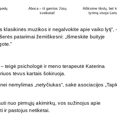
kokį DNR
Šiuolaikiška vaikų sveikatos
Tikras vasaros kvapas 
uvoje
priežiūros įstaiga
tavo delne
s klasikinės muzikos ir negalvokite apie vaiko lytį”, 
erės patarimai žemiškesni: „Išmeskite buityje
gote.”
 – teigė psichologė ir meno terapeutė Katerina
riuos tėvus kartais šokiruoja.
u nei nemylimas „netyčiukas”, sakė asociacijos „Tap
uti nuo pirmųjų akimirkų, vos sužinojus apie
 ir pastojus netikėtai.