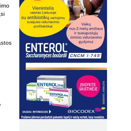
simo
si
astos
ė