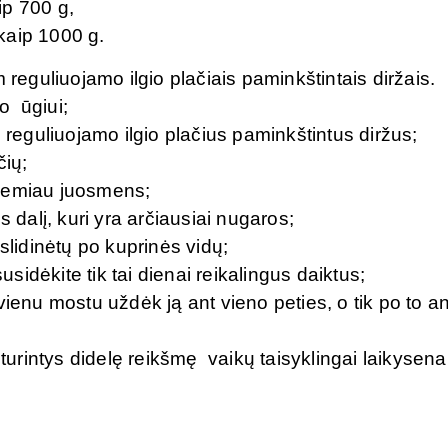
ip 700 g,
kaip 1000 g.
reguliuojamo ilgio plačiais paminkštintais diržais.
ko ūgiui;
 reguliuojamo ilgio plačius paminkštintus diržus;
čių;
 žemiau juosmens;
 dalį, kuri yra arčiausiai nugaros;
slidinėtų po kuprinės vidų;
usidėkite tik tai dienai reikalingus daiktus;
ienu mostu uždėk ją ant vieno peties, o tik po to an
turintys didelę reikšmę vaikų taisyklingai laikysenai