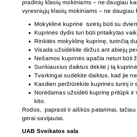
pradinių klasių mokiniams – ne daugiau ka
vyresniųjų klasių mokiniams – ne daugiau 
Mokyklinė kuprinė turėtų būti su dviem 
Kuprinės dydis turi būti pritaikytas vai
Rinkitės mokyklinę kuprinę, turinčią du
Visada užsidėkite diržus ant abiejų pe
Nešamos kuprinės apačia neturi būti
Sunkiausius daiktus dėkite į tą kuprinės
Tvarkingai sudėkite daiktus, kad jie ne
Kasdien peržiūrėkite kuprinės turinį ir s
Norėdamas užsidėti kuprinę pritūpk ir v
kito.
Rodos, paprasti ir aiškūs patarimai, tačiau 
gerai savijautai.
UAB Sveikatos sala