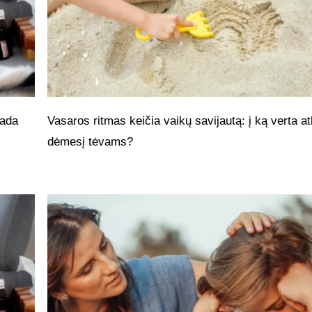
kada
Vasaros ritmas keičia vaikų savijautą: į ką verta at
dėmesį tėvams?