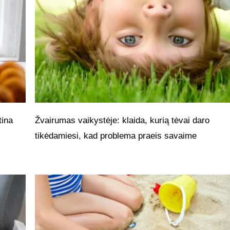
tina
Žvairumas vaikystėje: klaida, kurią tėvai daro
tikėdamiesi, kad problema praeis savaime