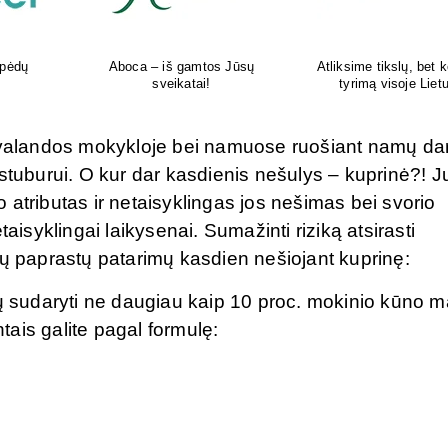
kokį DNR
Šiuolaikiška vaikų sveikatos
Tikras vasaros kvapas 
uvoje
priežiūros įstaiga
tavo delne
o valandos mokykloje bei namuose ruošiant namų da
stuburui. O kur dar kasdienis nešulys – kuprinė?! J
atributas ir netaisyklingas jos nešimas bei svorio
aisyklingai laikysenai. Sumažinti riziką atsirasti
ių paprastų patarimų kasdien nešiojant kuprinę:
tų sudaryti ne daugiau kaip 10 proc. mokinio kūno 
ntais galite pagal formulę: