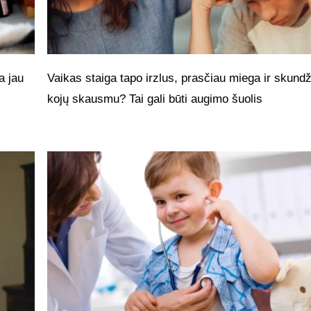
a jau
Vaikas staiga tapo irzlus, prasčiau miega ir skundž
kojų skausmu? Tai gali būti augimo šuolis