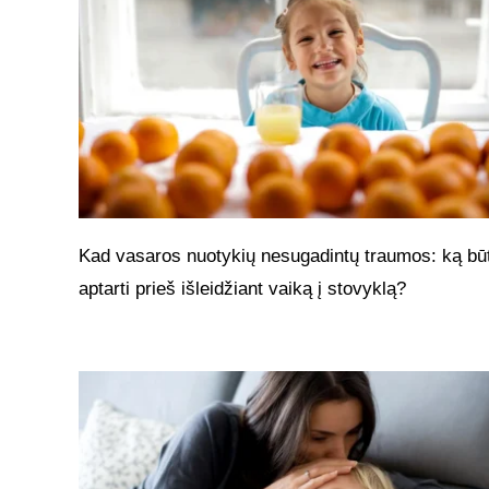
Kad vasaros nuotykių nesugadintų traumos: ką bū
aptarti prieš išleidžiant vaiką į stovyklą?