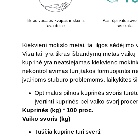
 pėdų
Aboca – iš gamtos Jūsų
Atliksime tikslų, bet 
sveikatai!
tyrimą visoje Liet
Kiekvieni mokslo metai, tai ilgos sėdėjim
Visa tai yra tikras išbandymų metas vaikų 
kuprinė yra neatsiejamas kiekvieno mokinio 
nekontroliavimas turi įtakos formuojantis net
įvairioms stuburo problemoms, laikykitės š
Optimalus pilnos kuprinės svoris turė
Įvertinti kuprinės bei vaiko svorį proce
Kuprinės (kg) * 100 proc.
Vaiko svoris (kg)
Tuščia kuprinė turi sverti: