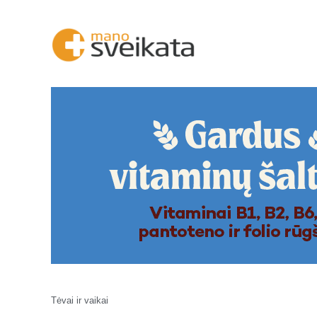
Tėvai ir vaikai