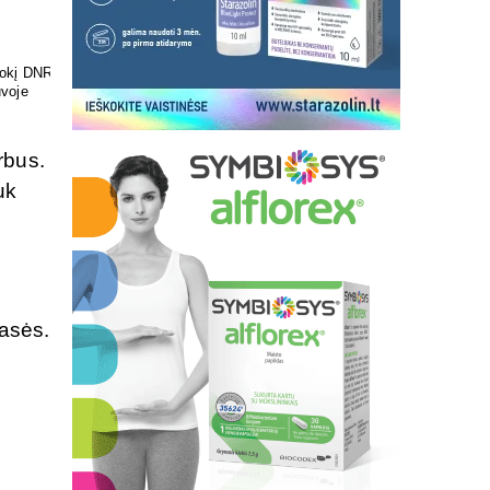
ir skonis
Pasirūpinkite savo pėdų
sveikata
rbus.
uk
masės.