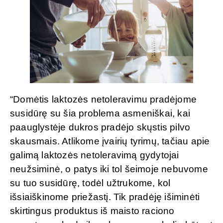
“Domėtis laktozės netoleravimu pradėjome
susidūrę su šia problema asmeniškai, kai
paauglystėje dukros pradėjo skųstis pilvo
skausmais. Atlikome įvairių tyrimų, tačiau apie
galimą laktozės netoleravimą gydytojai
neužsiminė, o patys iki tol šeimoje nebuvome
su tuo susidūrę, todėl užtrukome, kol
išsiaiškinome priežastį. Tik pradėję išiminėti
skirtingus produktus iš maisto raciono