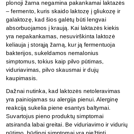
plonoji žarna negamina pakankamai laktazės
– fermento, kuris skaido laktozę į gliukozę ir
galaktozę, kad šios galėtų būti lengvai
absorbuojamos į kraują. Kai laktazės kiekis
yra nepakankamas, nesuvirškinta laktozė
keliauja į storąją žarną, kur ją fermentuoja
bakterijos, sukeldamos nemalonius
simptomus, tokius kaip pilvo pūtimas,
viduriavimas, pilvo skausmai ir dujų
kaupimasis.
Dažnai nutinka, kad laktozės netoleravimas
yra painiojamas su alergija pienui. Alerginę
reakciją sukelia piene esantys baltymai.
Suvartojus pieno produktų simptomai
atsiranda labai greitai. Be viduriavimo ir vidurių
pūtimo, būdingi simptomai yra niežtinti