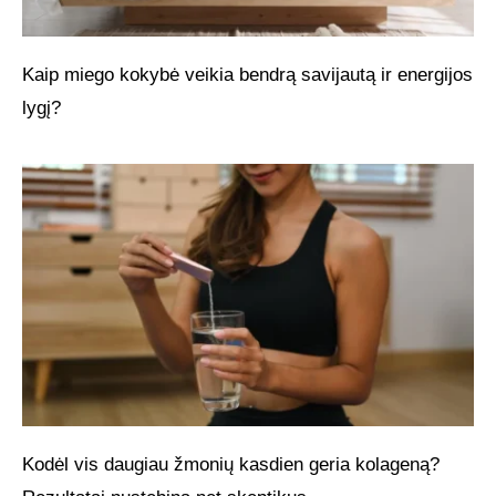
Kaip miego kokybė veikia bendrą savijautą ir energijos
lygį?
Kodėl vis daugiau žmonių kasdien geria kolageną?