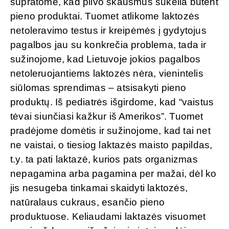
supratome, kad pilvo skausmus sukelia būtent
pieno produktai. Tuomet atlikome laktozės
netoleravimo testus ir kreipėmės į gydytojus
pagalbos jau su konkrečia problema, tada ir
sužinojome, kad Lietuvoje jokios pagalbos
netoleruojantiems laktozės nėra, vienintelis
siūlomas sprendimas – atsisakyti pieno
produktų. Iš pediatrės išgirdome, kad “vaistus
tėvai siunčiasi kažkur iš Amerikos”. Tuomet
pradėjome domėtis ir sužinojome, kad tai net
ne vaistai, o tiesiog laktazės maisto papildas,
t.y. ta pati laktazė, kurios pats organizmas
nepagamina arba pagamina per mažai, dėl ko
jis nesugeba tinkamai skaidyti laktozės,
natūralaus cukraus, esančio pieno
produktuose. Keliaudami laktazės visuomet