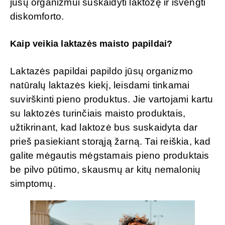
jūsų organizmui suskaidyti laktozę ir išvengti
diskomforto.
Kaip veikia laktazės maisto papildai?
Laktazės papildai papildo jūsų organizmo
natūralų laktazės kiekį, leisdami tinkamai
suvirškinti pieno produktus. Jie vartojami kartu
su laktozės turinčiais maisto produktais,
užtikrinant, kad laktozė bus suskaidyta dar
prieš pasiekiant storąją žarną. Tai reiškia, kad
galite mėgautis mėgstamais pieno produktais
be pilvo pūtimo, skausmų ar kitų nemalonių
simptomų.