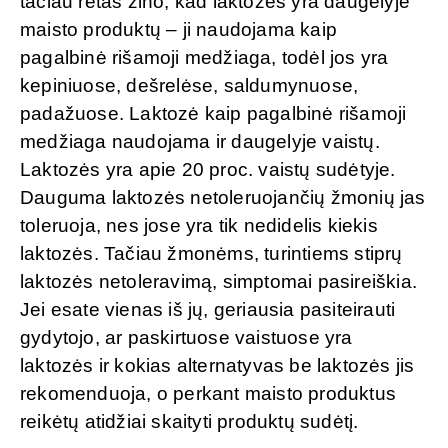
tačiau retas žino, kad laktozės yra daugelyje
maisto produktų – ji naudojama kaip
pagalbinė rišamoji medžiaga, todėl jos yra
kepiniuose, dešrelėse, saldumynuose,
padažuose. Laktozė kaip pagalbinė rišamoji
medžiaga naudojama ir daugelyje vaistų.
Laktozės yra apie 20 proc. vaistų sudėtyje.
Dauguma laktozės netoleruojančių žmonių jas
toleruoja, nes jose yra tik nedidelis kiekis
laktozės. Tačiau žmonėms, turintiems stiprų
laktozės netoleravimą, simptomai pasireiškia.
Jei esate vienas iš jų, geriausia pasiteirauti
gydytojo, ar paskirtuose vaistuose yra
laktozės ir kokias alternatyvas be laktozės jis
rekomenduoja, o perkant maisto produktus
reikėtų atidžiai skaityti produktų sudėtį.