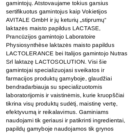
gamintojų. Atstovaujame tokius garsius
sertifikuotus gamintojus kaip Vokietijos
AVITALE GmbH ir jų keturių „stiprumų“
laktazės maisto papildus LACTASE,
Prancūzijos gamintojo Laboratoire
Physiosynthèse laktazės maisto papildus
LACTOLERANCE bei Italijos gamintojo Nutras
Srl laktazę LACTOSOLUTION. Visi šie
gamintojai specializuojasi sveikatos ir
farmacijos produktų gamyboje, glaudžiai
bendradarbiauja su specializuotomis
laboratorijomis ir vaistinėmis, kurie kruopščiai
tikrina visų produktų sudėtį, maistinę vertę,
efektyvumą ir reikalavimus. Gaminiams
naudojami tik geriausi ir patikrinti ingredientai,
papildų gamyboje naudojamos tik grynos