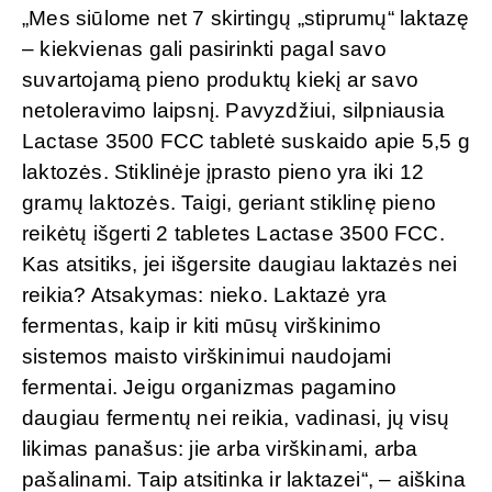
„Mes siūlome net 7 skirtingų „stiprumų“ laktazę
– kiekvienas gali pasirinkti pagal savo
suvartojamą pieno produktų kiekį ar savo
netoleravimo laipsnį. Pavyzdžiui, silpniausia
Lactase 3500 FCC tabletė suskaido apie 5,5 g
laktozės. Stiklinėje įprasto pieno yra iki 12
gramų laktozės. Taigi, geriant stiklinę pieno
reikėtų išgerti 2 tabletes Lactase 3500 FCC.
Kas atsitiks, jei išgersite daugiau laktazės nei
reikia? Atsakymas: nieko. Laktazė yra
fermentas, kaip ir kiti mūsų virškinimo
sistemos maisto virškinimui naudojami
fermentai. Jeigu organizmas pagamino
daugiau fermentų nei reikia, vadinasi, jų visų
likimas panašus: jie arba virškinami, arba
pašalinami. Taip atsitinka ir laktazei“, – aiškina