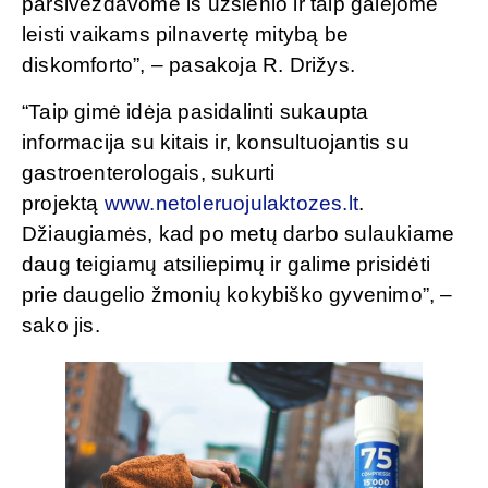
parsiveždavome iš užsienio ir taip galėjome
leisti vaikams pilnavertę mitybą be
diskomforto”, – pasakoja R. Drižys.
“Taip gimė idėja pasidalinti sukaupta
informacija su kitais ir, konsultuojantis su
gastroenterologais, sukurti
projektą
www.netoleruojulaktozes.lt
.
Džiaugiamės, kad po metų darbo sulaukiame
daug teigiamų atsiliepimų ir galime prisidėti
prie daugelio žmonių kokybiško gyvenimo”, –
sako jis.