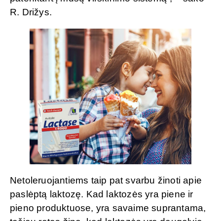
R. Drižys.
Netoleruojantiems taip pat svarbu žinoti apie
paslėptą laktozę. Kad laktozės yra piene ir
pieno produktuose, yra savaime suprantama,