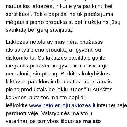
natūralios laktazės, ir kurie yra patikrinti bei
sertifikuoti. Tokie papildai ne tik padės jums
mėgautis pieno produktais, bet ir užtikrins jūsų
sveikatą bei gerą savijautą.
Laktozės netoleravimas nėra priežastis
atsisakyti pieno produktų ar gyventi su
diskomfortu. Su laktazės papildais galite
mėgautis pilnaverčiu gyvenimu ir išvengti
nemalonių simptomų. Rinkitės kokybiškus
laktazės papildus ir džiaukitės mėgstamais
pieno produktais be jokių rūpesčių.Aukštos
kokybės laktazės maisto papildų
ieškokite
www.netoleruojulaktozes.lt
internetinėj
parduotuvėje. Valstybinės maisto ir
veterinarijos tarnybos išduotas
maisto