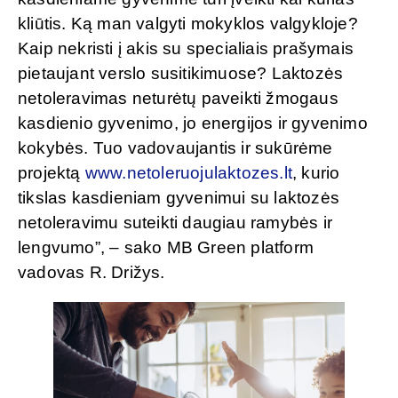
kliūtis. Ką man valgyti mokyklos valgykloje?
Kaip nekristi į akis su specialiais prašymais
pietaujant verslo susitikimuose? Laktozės
netoleravimas neturėtų paveikti žmogaus
kasdienio gyvenimo, jo energijos ir gyvenimo
kokybės. Tuo vadovaujantis ir sukūrėme
projektą
www.netoleruojulaktozes.lt
, kurio
tikslas kasdieniam gyvenimui su laktozės
netoleravimu suteikti daugiau ramybės ir
lengvumo”, – sako MB Green platform
vadovas R. Drižys.