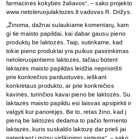
farmacinės kokybės žaliavos“, – sako projekto
www.netoleruojulaktozes.lt vadovas R. Drižys.
„Žinoma, dažnai sulaukiame komentarų, kam
gi tie maisto papildai, kai dabar gausu pieno
produktų be laktozės. Taip, sutinkame, kad
tokie pieno produktai yra puikus pasirinkimas
netoleruojantiems laktozės, tačiau būtent
laktazės maisto papildas leidžia neprisirišti
prie konkrečios parduotuvės, ieškant
konkretaus produkto, ar prie konkrečios
kavinės, turinčios kavai pieno be laktozės. Su
laktazės maisto papildu esi laisvas apsipirkti ir
valgyti kur panorėjęs. Be to, retas žino, kad į
pieną be laktozės dedama to pačio fermento
laktazės, kuris suskaldo laktozę dar prieš jai
patenkant į mūsų virškinimo sistemą“, – sako