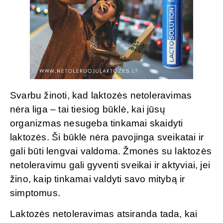
Svarbu žinoti, kad laktozės netoleravimas
nėra liga – tai tiesiog būklė, kai jūsų
organizmas nesugeba tinkamai skaidyti
laktozės. Ši būklė nėra pavojinga sveikatai ir
gali būti lengvai valdoma. Žmonės su laktozės
netoleravimu gali gyventi sveikai ir aktyviai, jei
žino, kaip tinkamai valdyti savo mitybą ir
simptomus.
Laktozės netoleravimas atsiranda tada, kai