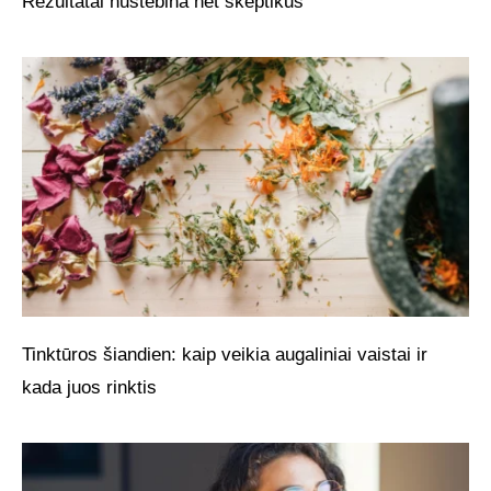
Rezultatai nustebina net skeptikus
Tinktūros šiandien: kaip veikia augaliniai vaistai ir
kada juos rinktis