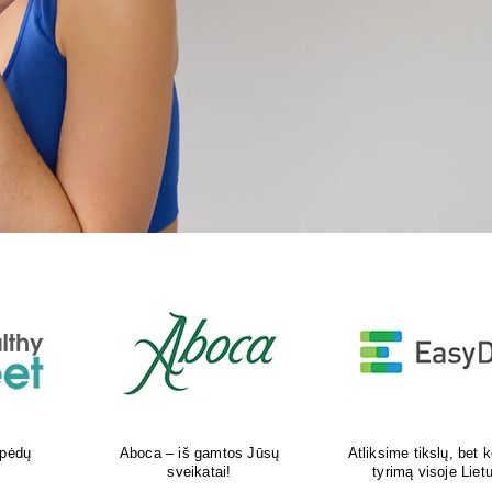
kokį DNR
Šiuolaikiška vaikų sveikatos
Tikras vasaros kvapas 
uvoje
priežiūros įstaiga
tavo delne