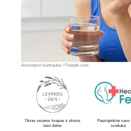
Asociatyvi nuotrauka / Freepik.com
 pėdų
Aboca – iš gamtos Jūsų
Atliksime tikslų, bet 
sveikatai!
tyrimą visoje Liet