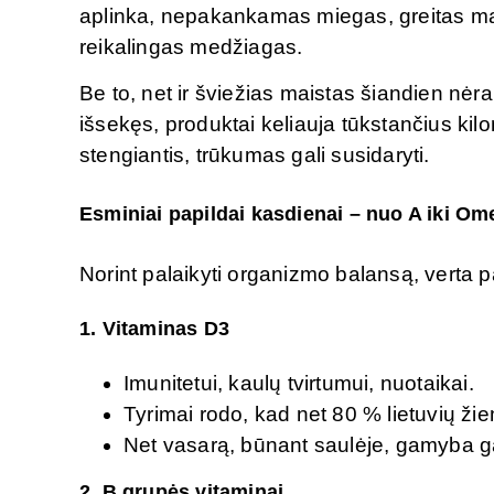
aplinka, nepakankamas miegas, greitas mai
reikalingas medžiagas.
Be to, net ir šviežias maistas šiandien nėr
išsekęs, produktai keliauja tūkstančius kil
stengiantis, trūkumas gali susidaryti.
Esminiai papildai kasdienai – nuo A iki O
Norint palaikyti organizmo balansą, verta pa
1.
Vitaminas D3
Imunitetui, kaulų tvirtumui, nuotaikai.
Tyrimai rodo, kad net 80 % lietuvių ži
Net vasarą, būnant saulėje, gamyba g
2.
B grupės vitaminai