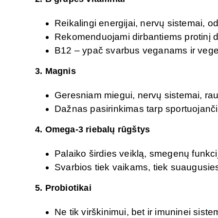
Reikalingi energijai, nervų sistemai, o
Rekomenduojami dirbantiems protinį da
B12 – ypač svarbus veganams ir veg
3.
Magnis
Geresniam miegui, nervų sistemai, rau
Dažnas pasirinkimas tarp sportuojančių
4.
Omega-3 riebalų rūgštys
Palaiko širdies veiklą, smegenų funkcij
Svarbios tiek vaikams, tiek suaugusie
5.
Probiotikai
Ne tik virškinimui, bet ir imuninei sist