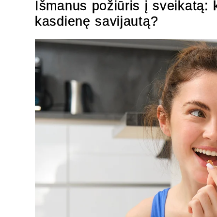
Išmanus požiūris į sveikatą: k
kasdienę savijautą?