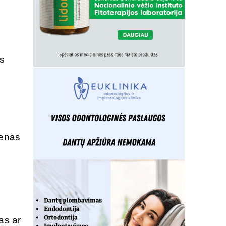
s
ienas
as ar