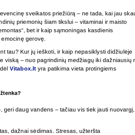
revencinę sveikatos priežiūrą – ne tada, kai jau sk
ndinių priemonių šiam tikslui – vitaminai ir maisto
„remontas“, bet ir kaip sąmoningas kasdienis
ei emocinę gerovę.
nt tau? Kur jų ieškoti, ir kaip nepasiklysti didžiulėje
e viską – nuo pagrindinių medžiagų iki dažniausių 
odėl
Vitabox.lt
yra patikima vieta protingiems
užtenka?
, geri daug vandens – tačiau vis tiek jauti nuovargį,
as, dažnai sėdimas. Stresas, užteršta