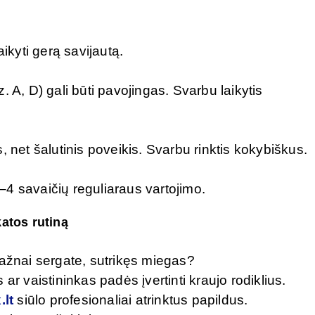
ikyti gerą savijautą.
 A, D) gali būti pavojingas. Svarbu laikytis
 net šalutinis poveikis. Svarbu rinktis kokybiškus.
4 savaičių reguliaraus vartojimo.
katos rutiną
ažnai sergate, sutrikęs miegas?
ar vaistininkas padės įvertinti kraujo rodiklius.
.lt
siūlo profesionaliai atrinktus papildus.