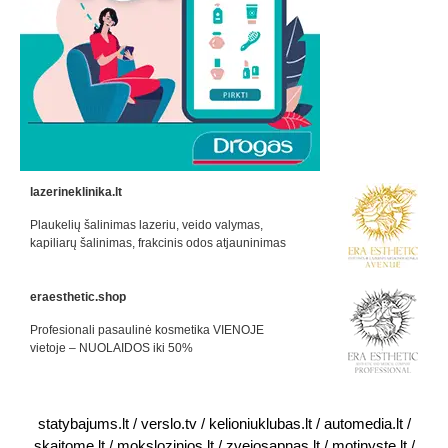
lazerineklinika.lt
Plaukelių šalinimas lazeriu, veido valymas,
kapiliarų šalinimas, frakcinis odos atjauninimas
eraesthetic.shop
Profesionali pasaulinė kosmetika VIENOJE
vietoje – NUOLAIDOS iki 50%
statybajums.lt
/
verslo.tv
/
kelioniuklubas.lt
/
automedia.lt
/
skaitome.lt
/
mokslozinios.lt
/
zvejosapnas.lt
/
motinyste.lt
/