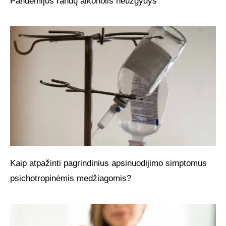
Pandemijos randų alkoholis neužgydys
Kaip atpažinti pagrindinius apsinuodijimo simptomus
psichotropinėmis medžiagomis?