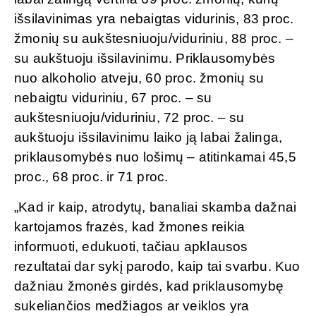
išsilavinimas yra nebaigtas vidurinis, 83 proc.
žmonių su aukštesniuoju/viduriniu, 88 proc. –
su aukštuoju išsilavinimu. Priklausomybės
nuo alkoholio atveju, 60 proc. žmonių su
nebaigtu viduriniu, 67 proc. – su
aukštesniuoju/viduriniu, 72 proc. – su
aukštuoju išsilavinimu laiko ją labai žalinga,
priklausomybės nuo lošimų – atitinkamai 45,5
proc., 68 proc. ir 71 proc.
„Kad ir kaip, atrodytų, banaliai skamba dažnai
kartojamos frazės, kad žmones reikia
informuoti, edukuoti, tačiau apklausos
rezultatai dar sykį parodo, kaip tai svarbu. Kuo
dažniau žmonės girdės, kad priklausomybę
sukeliančios medžiagos ar veiklos yra