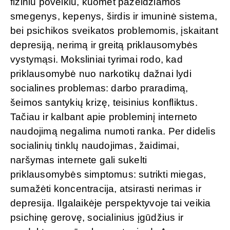
fiziniu poveikiu, kuomet pažeidžiamos
smegenys, kepenys, širdis ir imuninė sistema,
bei psichikos sveikatos problemomis, įskaitant
depresiją, nerimą ir greitą priklausomybės
vystymąsi. Moksliniai tyrimai rodo, kad
priklausomybė nuo narkotikų dažnai lydi
socialines problemas: darbo praradimą,
šeimos santykių krizę, teisinius konfliktus.
Tačiau ir kalbant apie probleminį interneto
naudojimą negalima numoti ranka. Per didelis
socialinių tinklų naudojimas, žaidimai,
naršymas internete gali sukelti
priklausomybės simptomus: sutrikti miegas,
sumažėti koncentracija, atsirasti nerimas ir
depresija. Ilgalaikėje perspektyvoje tai veikia
psichinę gerovę, socialinius įgūdžius ir