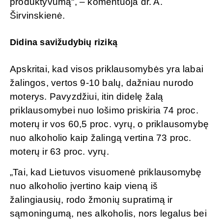
produktyvumą“, – komentuoja dr. A.
Širvinskienė.
Didina savižudybių riziką
Apskritai, kad visos priklausomybės yra labai
žalingos, vertos 9-10 balų, dažniau nurodo
moterys. Pavyzdžiui, itin didelę žalą
priklausomybei nuo lošimo priskiria 74 proc.
moterų ir vos 60,5 proc. vyrų, o priklausomybę
nuo alkoholio kaip žalingą vertina 73 proc.
moterų ir 63 proc. vyrų.
„Tai, kad Lietuvos visuomenė priklausomybę
nuo alkoholio įvertino kaip vieną iš
žalingiausių, rodo žmonių supratimą ir
sąmoningumą, nes alkoholis, nors legalus bei