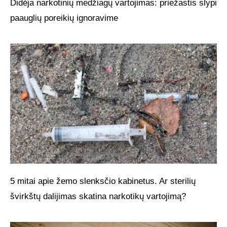
Didėja narkotinių medžiagų vartojimas: priežastis slypi
paauglių poreikių ignoravime
5 mitai apie žemo slenksčio kabinetus. Ar sterilių
švirkštų dalijimas skatina narkotikų vartojimą?