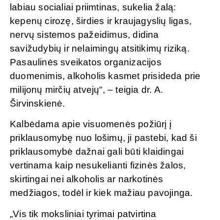
labiau socialiai priimtinas, sukelia žalą:
kepenų cirozę, širdies ir kraujagyslių ligas,
nervų sistemos pažeidimus, didina
savižudybių ir nelaimingų atsitikimų riziką.
Pasaulinės sveikatos organizacijos
duomenimis, alkoholis kasmet prisideda prie
milijonų mirčių atvejų“, – teigia dr. A.
Širvinskienė.
Kalbėdama apie visuomenės požiūrį į
priklausomybę nuo lošimų, ji pastebi, kad ši
priklausomybė dažnai gali būti klaidingai
vertinama kaip nesukelianti fizinės žalos,
skirtingai nei alkoholis ar narkotinės
medžiagos, todėl ir kiek mažiau pavojinga.
„Vis tik moksliniai tyrimai patvirtina