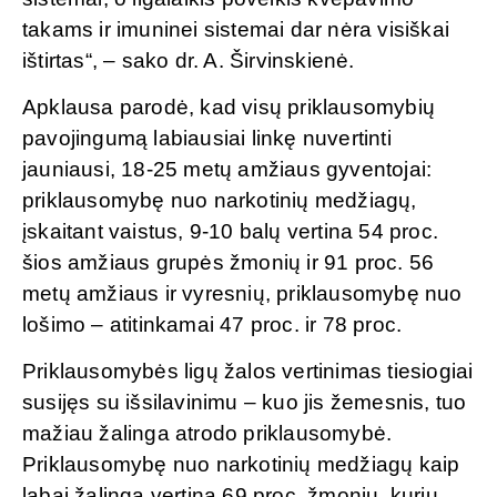
takams ir imuninei sistemai dar nėra visiškai
ištirtas“, – sako dr. A. Širvinskienė.
Apklausa parodė, kad visų priklausomybių
pavojingumą labiausiai linkę nuvertinti
jauniausi, 18-25 metų amžiaus gyventojai:
priklausomybę nuo narkotinių medžiagų,
įskaitant vaistus, 9-10 balų vertina 54 proc.
šios amžiaus grupės žmonių ir 91 proc. 56
metų amžiaus ir vyresnių, priklausomybę nuo
lošimo – atitinkamai 47 proc. ir 78 proc.
Priklausomybės ligų žalos vertinimas tiesiogiai
susijęs su išsilavinimu – kuo jis žemesnis, tuo
mažiau žalinga atrodo priklausomybė.
Priklausomybę nuo narkotinių medžiagų kaip
labai žalingą vertina 69 proc. žmonių, kurių