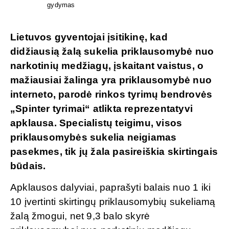
gydymas
Lietuvos gyventojai įsitikinę, kad
didžiausią žalą sukelia priklausomybė nuo
narkotinių medžiagų, įskaitant vaistus, o
mažiausiai žalinga yra priklausomybė nuo
interneto, parodė rinkos tyrimų bendrovės
„Spinter tyrimai“ atlikta reprezentatyvi
apklausa. Specialistų teigimu, visos
priklausomybės sukelia neigiamas
pasekmes, tik jų žala pasireiškia skirtingais
būdais.
Apklausos dalyviai, paprašyti balais nuo 1 iki
10 įvertinti skirtingų priklausomybių sukeliamą
žalą žmogui, net 9,3 balo skyrė