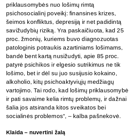
priklausomybės nuo lošimų rimtą
psichosocialinį poveikį: finansines krizes,
šeimos konfliktus, depresiją ir net padidintą
savižudybių riziką. Yra paskaičiuota, kad 25
proc. žmonių, kuriems buvo diagnozuotas
patologinis potraukis azartiniams lošimams,
bandė bent kartą nusižudyti, apie 85 proc.
patyrė psichikos ir elgesio sutrikimus ne tik
lošimo, bet ir dėl su juo susijusio kokaino,
alkoholio, kitų psichoaktyviųjų medžiagų
vartojimo. Tai rodo, kad lošimų priklausomybė
ir pati savaime kelia rimtų problemų, ir dažnai
šalia jos atsiranda kitos sveikatos bei
socialinės problemos“, – kalba pašnekovė.
Klaida – nuvertini žalą