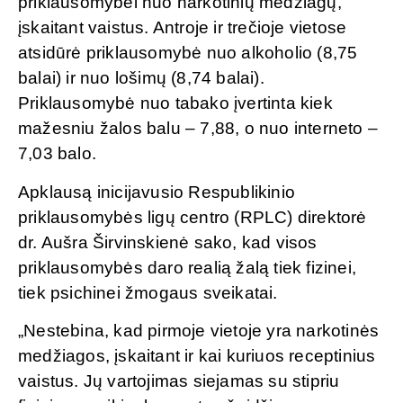
priklausomybei nuo narkotinių medžiagų,
įskaitant vaistus. Antroje ir trečioje vietose
atsidūrė priklausomybė nuo alkoholio (8,75
balai) ir nuo lošimų (8,74 balai).
Priklausomybė nuo tabako įvertinta kiek
mažesniu žalos balu – 7,88, o nuo interneto –
7,03 balo.
Apklausą inicijavusio Respublikinio
priklausomybės ligų centro (RPLC) direktorė
dr. Aušra Širvinskienė sako, kad visos
priklausomybės daro realią žalą tiek fizinei,
tiek psichinei žmogaus sveikatai.
„Nestebina, kad pirmoje vietoje yra narkotinės
medžiagos, įskaitant ir kai kuriuos receptinius
vaistus. Jų vartojimas siejamas su stipriu