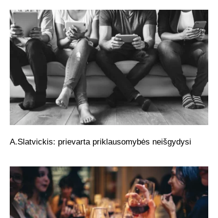
A.Slatvickis: prievarta priklausomybės neišgydysi