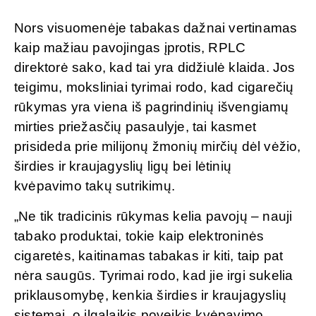
Nors visuomenėje tabakas dažnai vertinamas
kaip mažiau pavojingas įprotis, RPLC
direktorė sako, kad tai yra didžiulė klaida. Jos
teigimu, moksliniai tyrimai rodo, kad cigarečių
rūkymas yra viena iš pagrindinių išvengiamų
mirties priežasčių pasaulyje, tai kasmet
prisideda prie milijonų žmonių mirčių dėl vėžio,
širdies ir kraujagyslių ligų bei lėtinių
kvėpavimo takų sutrikimų.
„Ne tik tradicinis rūkymas kelia pavojų – nauji
tabako produktai, tokie kaip elektroninės
cigaretės, kaitinamas tabakas ir kiti, taip pat
nėra saugūs. Tyrimai rodo, kad jie irgi sukelia
priklausomybę, kenkia širdies ir kraujagyslių
sistemai, o ilgalaikis poveikis kvėpavimo