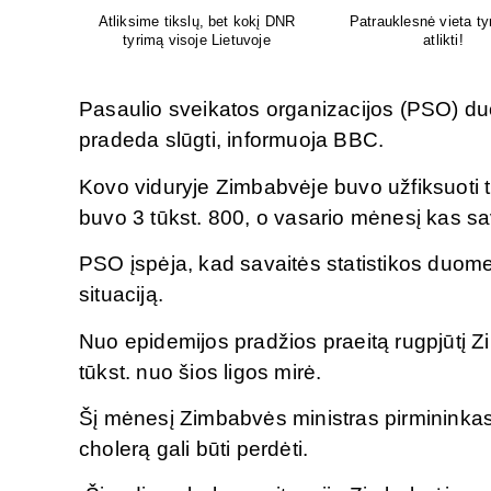
yrimams
Venų ligų diagnostika, lazerinis
Psichoterapeut
ir chirurginis gydymas
M.G.Maksimaliet
Pasaulio sveikatos organizacijos (PSO) du
pradeda slūgti, informuoja BBC.
Kovo viduryje Zimbabvėje buvo užfiksuoti tik 
buvo 3 tūkst. 800, o vasario mėnesį kas sa
PSO įspėja, kad savaitės statistikos duomeny
situaciją.
Nuo epidemijos pradžios praeitą rugpjūtį Z
tūkst. nuo šios ligos mirė.
Šį mėnesį Zimbabvės ministras pirmininkas
cholerą gali būti perdėti.