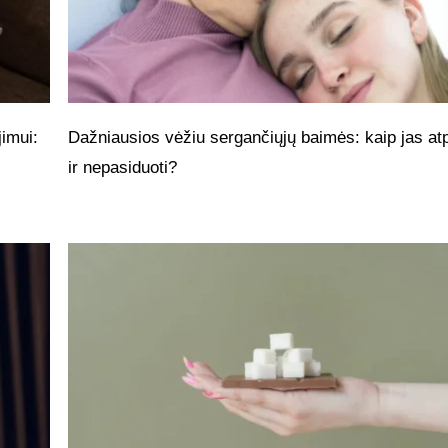
imui:
Dažniausios vėžiu sergančiųjų baimės: kaip jas atp
ir nepasiduoti?