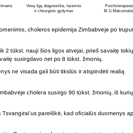
as
Ortopedijos priemonių gamyba ir
Atliksime tikslų, bet
is
individualus pritaikymas
tyrimą visoje Liet
omenimis, choleros epidemija Zimbabvėje po truput
2 tūkst. nauji šios ligos atvejai, prieš savaitę toki
vaitę susirgdavo net po 8 tūkst. žmonių.
s ne visada gali būti tikslūs ir atspindėti realią
imbabvėje cholera susirgo 90 tūkst. žmonių, iš kurių
 Tsvangirai’us pareiškė, kad oficialūs duomenys ap