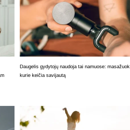
Daugelis gydytojų naudoja tai namuose: masažuokl
jam
kurie keičia savijautą