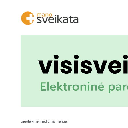
Šiuolaikinė medicina, įranga