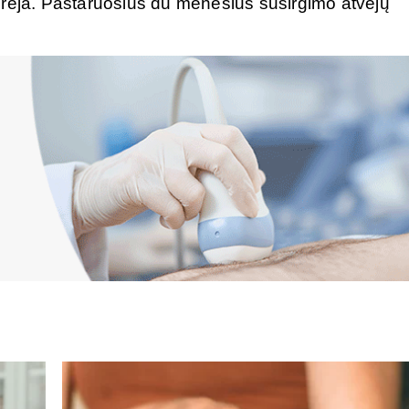
erėja. Pastaruosius du mėnesius susirgimo atvejų