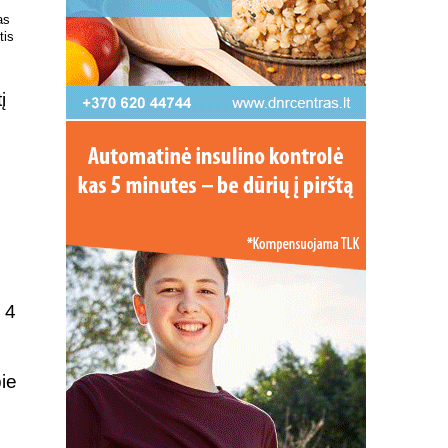
 kokį DNR
Patrauklesnė vieta tyrimams
uvoje
atlikti!
į
ų
 4
ie