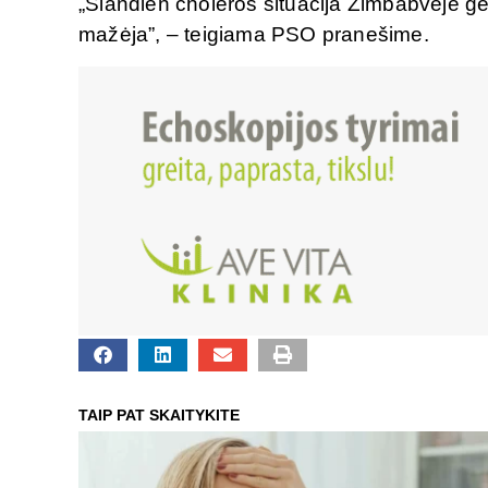
„Šiandien choleros situacija Zimbabvėje g
mažėja”, – teigiama PSO pranešime.
TAIP PAT SKAITYKITE