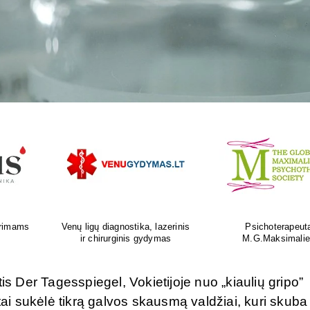
as
Ortopedijos priemonių gamyba ir
Atliksime tikslų, bet
is
individualus pritaikymas
tyrimą visoje Liet
is Der Tagesspiegel, Vokietijoje nuo „kiaulių gripo”
tai sukėlė tikrą galvos skausmą valdžiai, kuri skuba 