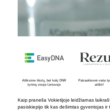
yrimams
Venų ligų diagnostika, lazerinis
Psichoterapeut
ir chirurginis gydymas
M.G.Maksimaliet
Kaip praneša Vokietijoje leidžiamas laikrašt
pasiskiepijo tik kas dešimtas gyventojas ir 