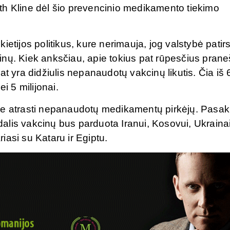
th Kline dėl šio prevencinio medikamento tiekimo
etijos politikus, kure nerimauja, jog valstybė patir
nų. Kiek anksčiau, apie tokius pat rūpesčius praneš
at yra didžiulis nepanaudotų vakcinų likutis. Čia iš 
i 5 milijonai.
enyje atrasti nepanaudotų medikamentų pirkėjų. Pasa
 dalis vakcinų bus parduota Iranui, Kosovui, Ukrainai
riasi su Kataru ir Egiptu.