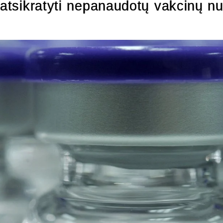
 atsikratyti nepanaudotų vakcinų n