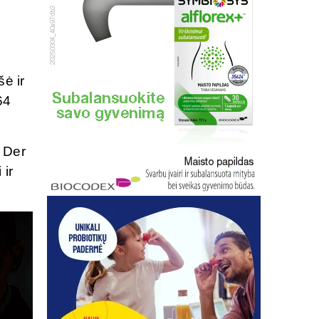
s
ė ir
64
k Der
 ir