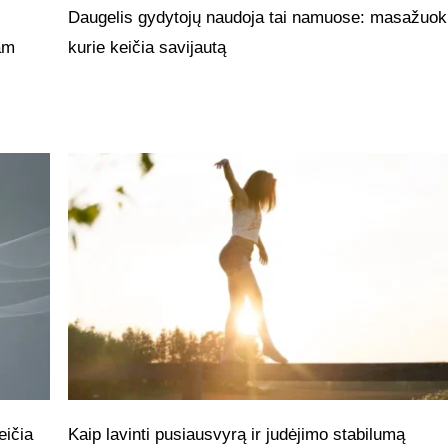
Daugelis gydytojų naudoja tai namuose: masažuokl
jam
kurie keičia savijautą
eičia
Kaip lavinti pusiausvyrą ir judėjimo stabilumą