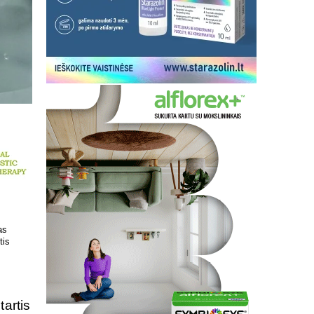
 kokį DNR
Patrauklesnė vieta tyrimams
uvoje
atlikti!
tartis