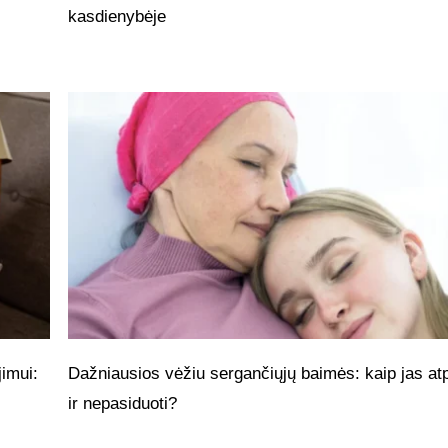
kasdienybėje
imui:
Dažniausios vėžiu sergančiųjų baimės: kaip jas atp
ir nepasiduoti?