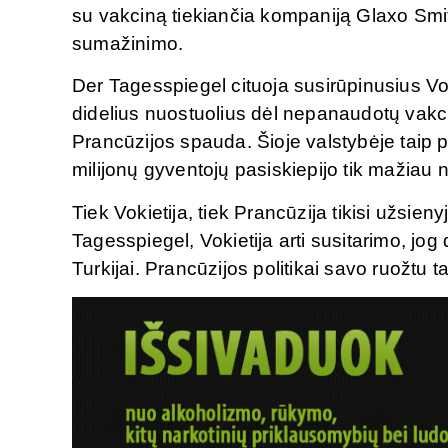
su vakciną tiekiančia kompaniją Glaxo Smi
sumažinimo.
Der Tagesspiegel cituoja susirūpinusius Voki
didelius nuostuolius dėl nepanaudotų vakci
Prancūzijos spauda. Šioje valstybėje taip p
milijonų gyventojų pasiskiepijo tik mažiau ne
Tiek Vokietija, tiek Prancūzija tikisi užsi
Tagesspiegel, Vokietija arti susitarimo, jog
Turkijai. Prancūzijos politikai savo ruožtu ta