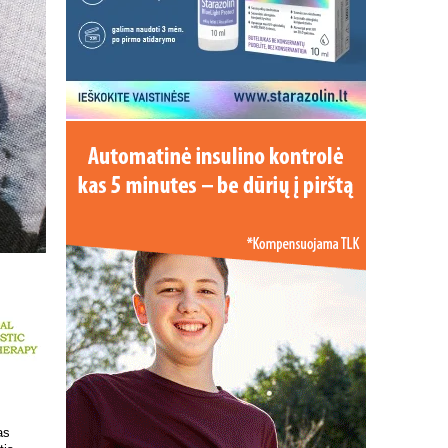
 kokį DNR
Patrauklesnė vieta tyrimams