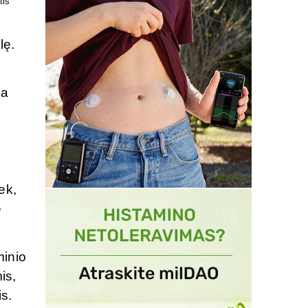
uvoje
atlikti!
lę.
ja
ek,
ė
minio
is,
is.