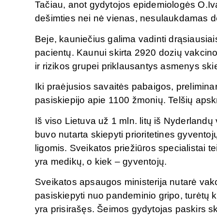
Tačiau, anot gydytojos epidemiologės O.Iva
dešimties nei nė vienas, nesulaukdamas d
Beje, kauniečius galima vadinti drąsiausiai
pacientų. Kaunui skirta 2920 dozių vakcin
ir rizikos grupei priklausantys asmenys skie
Iki praėjusios savaitės pabaigos, prelimin
pasiskiepijo apie 1100 žmonių. Telšių apskr
Iš viso Lietuva už 1 mln. litų iš Nyderlandų
buvo nutarta skiepyti prioritetines gyvento
ligomis. Sveikatos priežiūros specialistai te
yra medikų, o kiek – gyventojų.
Sveikatos apsaugos ministerija nutarė vakc
pasiskiepyti nuo pandeminio gripo, turėtų kr
yra prisirašęs. Šeimos gydytojas paskirs ski