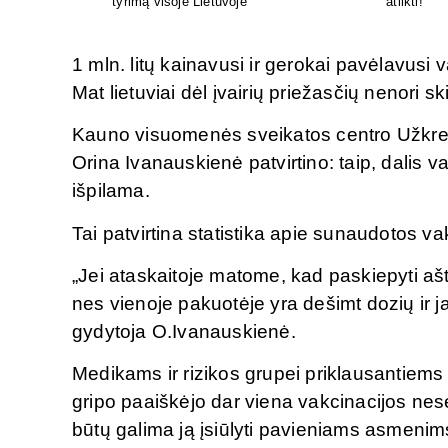
ir chirurginis gydymas
M.G.Maksimaliet
1 mln. litų kainavusi ir gerokai pavėlavusi 
Mat lietuviai dėl įvairių priežasčių nenori s
Kauno visuomenės sveikatos centro Užkrečia
Orina Ivanauskienė patvirtino: taip, dali
išpilama.
Tai patvirtina statistika apie sunaudotos v
„Jei ataskaitoje matome, kad paskiepyti aš
nes vienoje pakuotėje yra dešimt dozių ir j
gydytoja O.Ivanauskienė.
Medikams ir rizikos grupei priklausantiem
gripo paaiškėjo dar viena vakcinacijos n
būtų galima ją įsiūlyti pavieniams asmenims