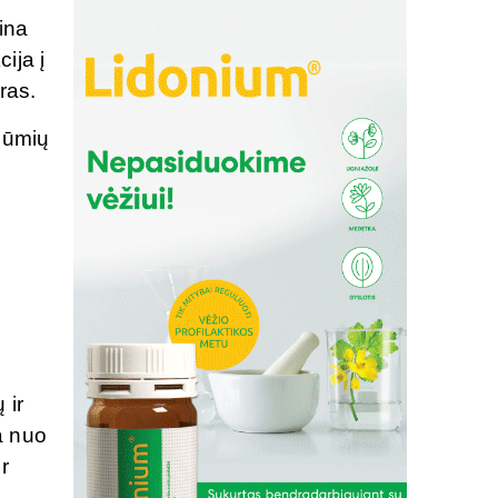
ina
ija į
ras.
 ūmių
 ir
a nuo
r