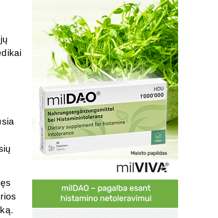
jų
dikai
usia
sių
dęs
rios
rką.