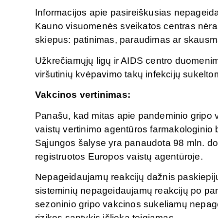
Informacijos apie pasireiškusias nepageid
Kauno visuomenės sveikatos centras nėra ga
skiepus: patinimas, paraudimas ar skausmas 
Užkrečiamųjų ligų ir AIDS centro duomenim
viršutinių kvėpavimo takų infekcijų sukeltom
Vakcinos vertinimas:
Panašu, kad mitas apie pandeminio gripo 
vaistų vertinimo agentūros farmakologini
Sąjungos šalyse yra panaudota 98 mln. dozi
registruotos Europos vaistų agentūroje.
Nepageidaujamų reakcijų dažnis paskiepijus
sisteminių nepageidaujamų reakcijų po pan
sezoninio gripo vakcinos sukeliamų nepag
rizikos santykis išlieka teigiamas.