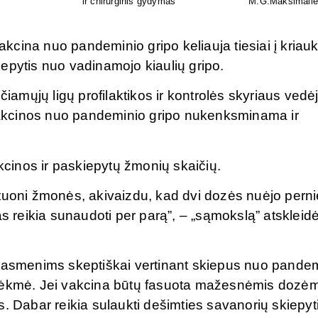
is
individualus pritaikymas
tyrimą visoje Liet
vakcina nuo pandeminio gripo keliauja tiesiai į kriauk
kiepytis nuo vadinamojo kiaulių gripo.
mųjų ligų profilaktikos ir kontrolės skyriaus vedė
s vakcinos nuo pandeminio gripo nukenksminama ir
akcinos ir paskiepytų žmonių skaičių.
tuoni žmonės, akivaizdu, kad dvi dozės nuėjo perni
as reikia sunaudoti per parą”, – „sąmokslą” atskleid
s asmenims skeptiškai vertinant skiepus nuo pande
esėkmė. Jei vakcina būtų fasuota mažesnėmis dozėm
. Dabar reikia sulaukti dešimties savanorių skiepyt