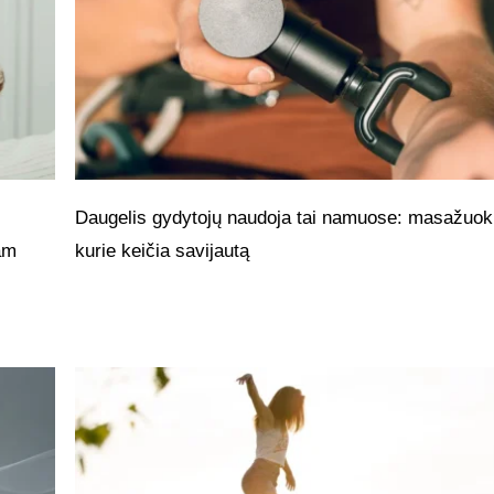
Daugelis gydytojų naudoja tai namuose: masažuokl
jam
kurie keičia savijautą