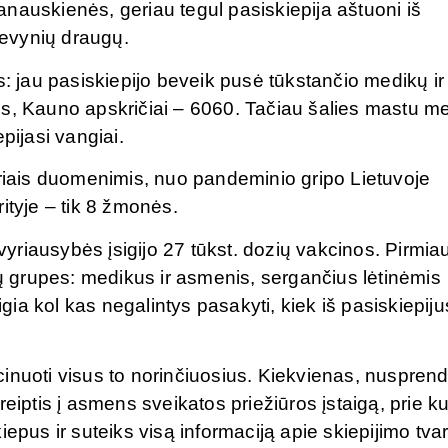
nauskienės, geriau tegul pasiskiepija aštuoni iš
evynių draugų.
s: jau pasiskiepijo beveik pusė tūkstančio medikų ir 
os, Kauno apskričiai – 6060. Tačiau šalies mastu me
pijasi vangiai.
ariais duomenimis, nuo pandeminio gripo Lietuvoje
ityje – tik 8 žmonės.
 vyriausybės įsigijo 27 tūkst. dozių vakcinos. Pirmia
jų grupes: medikus ir asmenis, sergančius lėtinėmis
igia kol kas negalintys pasakyti, kiek iš pasiskiepiju
inuoti visus to norinčiuosius. Kiekvienas, nuspren
eiptis į asmens sveikatos priežiūros įstaigą, prie ku
epus ir suteiks visą informaciją apie skiepijimo tva