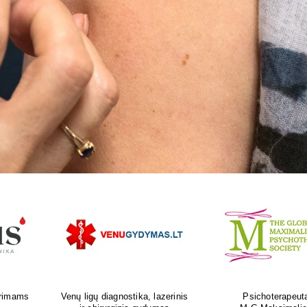
as
Ortopedijos priemonių gamyba ir
Atliksime tikslų, bet