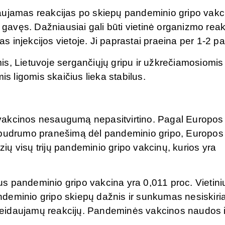
aujamas reakcijas po skiepų pandeminio gripo vakc
vęs. Dažniausiai gali būti vietinė organizmo reakc
injekcijos vietoje. Ji paprastai praeina per 1-2 pa
is, Lietuvoje sergančiųjų gripu ir užkrečiamosiomis
is ligomis skaičius lieka stabilus.
vakcinos nesaugumą nepasitvirtino. Pagal Europos
o budrumo pranešimą dėl pandeminio gripo, Europos
ų visų trijų pandeminio gripo vakcinų, kurios yra
 pandeminio gripo vakcina yra 0,011 proc. Vietinių
deminio gripo skiepų dažnis ir sunkumas nesiskiri
eidaujamų reakcijų. Pandeminės vakcinos naudos i