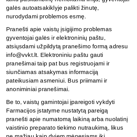
galės autoatsakiklyje palikti žinutę,
nurodydami problemos esmę.
Pranešti apie vaistų įsigijimo problemas
gyventojai galės ir elektroninių paštu,
atsiųsdami užpildytą pranešimo formą adresu
info@vvkt.lt. Elektroniniu paštu gauti
pranešimai taip pat bus registruojami ir
siunčiamas atsakymas informaciją
pateikusiam asmeniui. Bus priimami ir
anoniminiai pranešimai.
Be to, vaistų gamintojai įpareigoti vykdyti
Farmacijos įstatyme nustatytą pareigą
pranešti apie numatomą laikiną arba nuolatinį
vaistinio preparato tiekimo nutraukimą, likus
ne mažiau kaip dviem mėnesiams iki