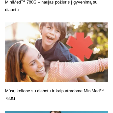
MiniMed™ 780G – naujas požiūris į gyvenimą su
diabetu
Mūsų kelionė su diabetu ir kaip atradome MiniMed™
780G