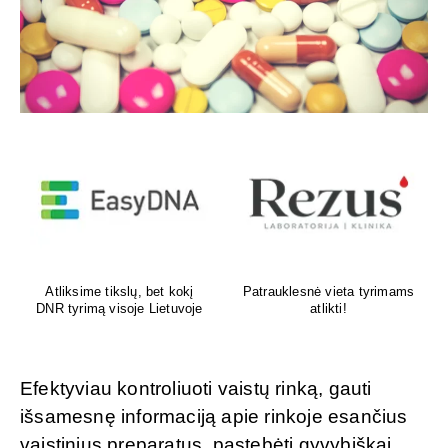
Venų ligų diagnostika,
Psichoterapeutas
lazerinis ir chirurginis
M.G.Maksimalietis
gydymas
Efektyviau kontroliuoti vaistų rinką, gauti
išsamesnę informaciją apie rinkoje esančius
vaistinius preparatus, pastebėti gyvybiškai