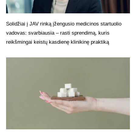
Solidžiai į JAV rinką įžengusio medicinos startuolio
vadovas: svarbiausia – rasti sprendimą, kuris
reikšmingai keistų kasdienę klinikinę praktiką