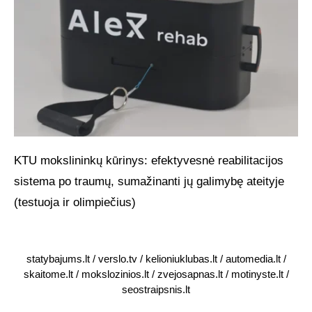
KTU mokslininkų kūrinys: efektyvesnė reabilitacijos
sistema po traumų, sumažinanti jų galimybę ateityje
(testuoja ir olimpiečius)
statybajums.lt
/
verslo.tv
/
kelioniuklubas.lt
/
automedia.lt
/
skaitome.lt
/
mokslozinios.lt
/
zvejosapnas.lt
/
motinyste.lt
/
seostraipsnis.lt