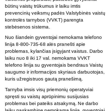
būtinų vaistų trūkumus ir laiku imtis
prevencinių veiksmų padės Valstybinės vaistų
kontrolės tarnybos (VVKT) parengta
stebėsenos sistema.
Nuo šiandein gyventojai nemokama telefono
linija 8-800-735-68 alės pranešti apie
problemas, kylančias įsigyjant vaistus. Darbo
laiku nuo 8 iki 17 val. nemokama VVKT
telefono linija su gyventojais bendraus Vaistų
saugumo ir informacijos skyriaus darbuotojas,
kuris užregistruos gautą pranešimą.
Tarnyba imsis visų priemonių operatyviai
spręsti su vaistų aprūpinimu susijusias
problemas bei pateiks atsakymą. Ne darbo
laiku paskambinę nemokama linija, gyventojai