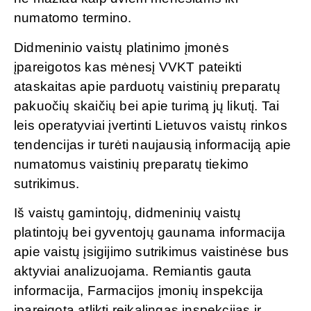
numatomo termino.
Didmeninio vaistų platinimo įmonės
įpareigotos kas mėnesį VVKT pateikti
ataskaitas apie parduotų vaistinių preparatų
pakuočių skaičių bei apie turimą jų likutį. Tai
leis operatyviai įvertinti Lietuvos vaistų rinkos
tendencijas ir turėti naujausią informaciją apie
numatomus vaistinių preparatų tiekimo
sutrikimus.
Iš vaistų gamintojų, didmeninių vaistų
platintojų bei gyventojų gaunama informacija
apie vaistų įsigijimo sutrikimus vaistinėse bus
aktyviai analizuojama. Remiantis gauta
informacija, Farmacijos įmonių inspekcija
įpareigota atlikti reikalingas inspekcijas ir,