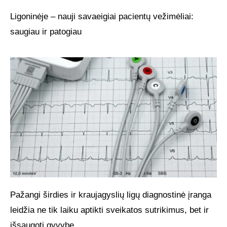
Ligoninėje – nauji savaeigiai pacientų vežimėliai:
saugiau ir patogiau
Pažangi širdies ir kraujagyslių ligų diagnostinė įranga
leidžia ne tik laiku aptikti sveikatos sutrikimus, bet ir
išsaugoti gyvybe