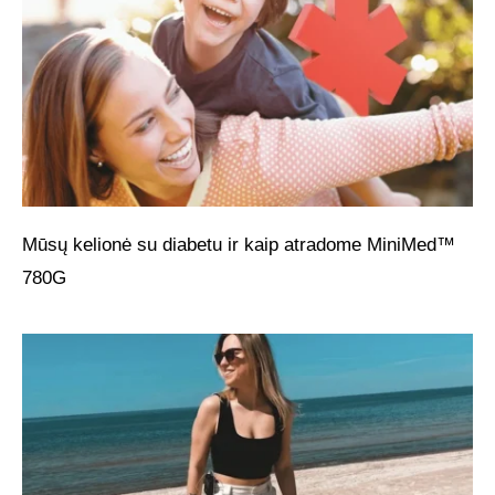
Mūsų kelionė su diabetu ir kaip atradome MiniMed™
780G