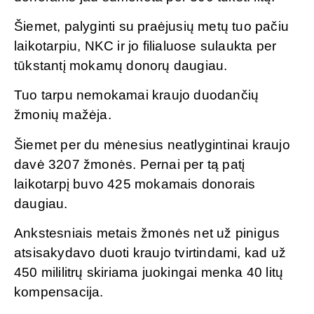
Šiemet, palyginti su praėjusių metų tuo pačiu
laikotarpiu, NKC ir jo filialuose sulaukta per
tūkstantį mokamų donorų daugiau.
Tuo tarpu nemokamai kraujo duodančių
žmonių mažėja.
Šiemet per du mėnesius neatlygintinai kraujo
davė 3207 žmonės. Pernai per tą patį
laikotarpį buvo 425 mokamais donorais
daugiau.
Ankstesniais metais žmonės net už pinigus
atsisakydavo duoti kraujo tvirtindami, kad už
450 mililitrų skiriama juokingai menka 40 litų
kompensacija.