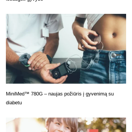
MiniMed™ 780G – naujas požiūris į gyvenimą su
diabetu