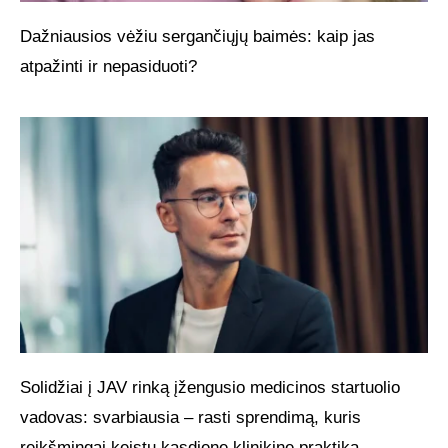
Dažniausios vėžiu sergančiųjų baimės: kaip jas
atpažinti ir nepasiduoti?
Solidžiai į JAV rinką įžengusio medicinos startuolio
vadovas: svarbiausia – rasti sprendimą, kuris
reikšmingai keistų kasdienę klinikinę praktiką