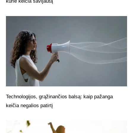
kurie keičia savijautą
Technologijos, grąžinančios balsą: kaip pažanga
keičia negalios patirtį