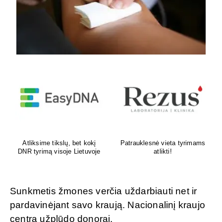
Venų ligų diagnostika,
Psichoterapeutas
lazerinis ir chirurginis
M.G.Maksimalietis
gydymas
Sunkmetis žmones verčia uždarbiauti net ir
pardavinėjant savo kraują. Nacionalinį kraujo
centrą užplūdo donorai.