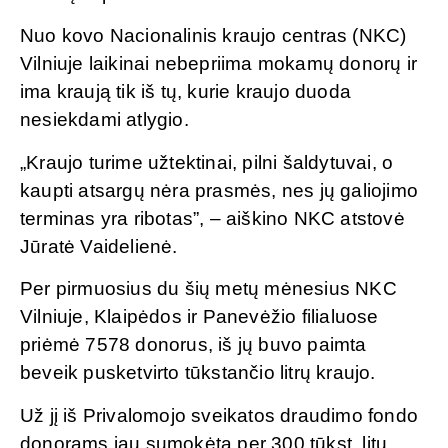
Nuo kovo Nacionalinis kraujo centras (NKC)
Vilniuje laikinai nebepriima mokamų donorų ir
ima kraują tik iš tų, kurie kraujo duoda
nesiekdami atlygio.
„Kraujo turime užtektinai, pilni šaldytuvai, o
kaupti atsargų nėra prasmės, nes jų galiojimo
terminas yra ribotas”, – aiškino NKC atstovė
Jūratė Vaidelienė.
Per pirmuosius du šių metų mėnesius NKC
Vilniuje, Klaipėdos ir Panevėžio filialuose
priėmė 7578 donorus, iš jų buvo paimta
beveik pusketvirto tūkstančio litrų kraujo.
Už jį iš Privalomojo sveikatos draudimo fondo
donorams jau sumokėta per 300 tūkst. litų.