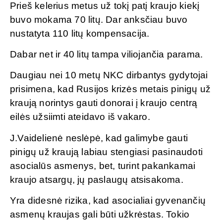
Prieš kelerius metus už tokį patį kraujo kiekį
buvo mokama 70 litų. Dar anksčiau buvo
nustatyta 110 litų kompensacija.
Dabar net ir 40 litų tampa viliojančia parama.
Daugiau nei 10 metų NKC dirbantys gydytojai
prisimena, kad Rusijos krizės metais pinigų už
kraują norintys gauti donorai į kraujo centrą
eilės užsiimti ateidavo iš vakaro.
J.Vaidelienė neslėpė, kad galimybe gauti
pinigų už kraują labiau stengiasi pasinaudoti
asocialūs asmenys, bet, turint pakankamai
kraujo atsargų, jų paslaugų atsisakoma.
Yra didesnė rizika, kad asocialiai gyvenančių
asmenų kraujas gali būti užkrėstas. Tokio