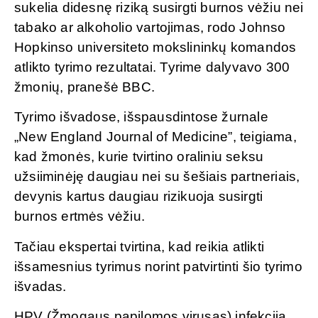
sukelia didesnę riziką susirgti burnos vėžiu nei
tabako ar alkoholio vartojimas, rodo Johnso
Hopkinso universiteto mokslininkų komandos
atlikto tyrimo rezultatai. Tyrime dalyvavo 300
žmonių, pranešė BBC.
Tyrimo išvadose, išspausdintose žurnale
„New England Journal of Medicine”, teigiama,
kad žmonės, kurie tvirtino oraliniu seksu
užsiiminėję daugiau nei su šešiais partneriais,
devynis kartus daugiau rizikuoja susirgti
burnos ertmės vėžiu.
Tačiau ekspertai tvirtina, kad reikia atlikti
išsamesnius tyrimus norint patvirtinti šio tyrimo
išvadas.
HPV (Žmogaus papilomos virusas) infekcija