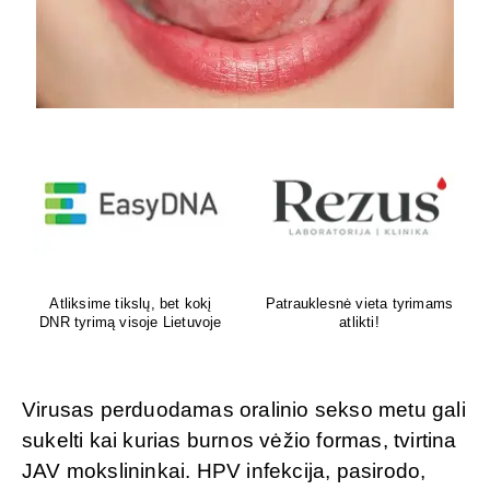
Venų ligų diagnostika,
Psichoterapeutas
lazerinis ir chirurginis
M.G.Maksimalietis
gydymas
Virusas perduodamas oralinio sekso metu gali
sukelti kai kurias burnos vėžio formas, tvirtina
JAV mokslininkai. HPV infekcija, pasirodo,