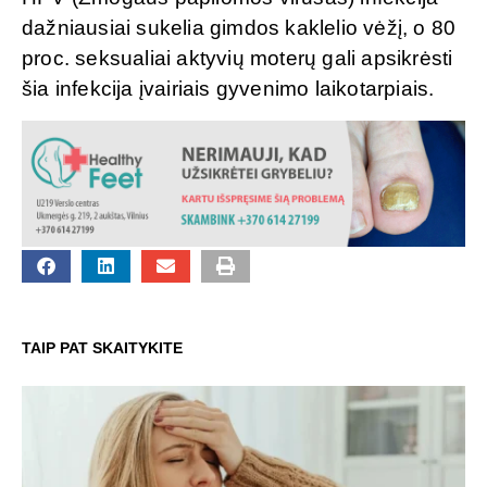
dažniausiai sukelia gimdos kaklelio vėžį, o 80
proc. seksualiai aktyvių moterų gali apsikrėsti
šia infekcija įvairiais gyvenimo laikotarpiais.
TAIP PAT SKAITYKITE