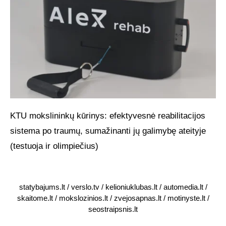
KTU mokslininkų kūrinys: efektyvesnė reabilitacijos
sistema po traumų, sumažinanti jų galimybę ateityje
(testuoja ir olimpiečius)
statybajums.lt
/
verslo.tv
/
kelioniuklubas.lt
/
automedia.lt
/
skaitome.lt
/
mokslozinios.lt
/
zvejosapnas.lt
/
motinyste.lt
/
seostraipsnis.lt