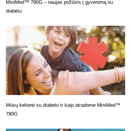
MiniMed™ 780G – naujas požiūris į gyvenimą su
diabetu
Mūsų kelionė su diabetu ir kaip atradome MiniMed™
780G