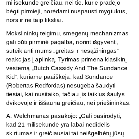
milisekunde greičiau, nei tie, kurie pradėjo
bėgti pirmieji, norėdami nuspausti mygtukus,
nors ir ne taip tiksliai.
Mokslininkų teigimu, smegenų mechanizmas
gali būti pirminė pagalba, norint išgyventi,
suteikianti mums „greitas ir nesąžiningas”
reakcijas į aplinką. Tyrimas primena klasikinį
vesterną „Butch Cassidy And The Sundance
Kid”, kuriame paaiškėja, kad Sundance
(Robertas Redfordas) nesugeba šaudyti
tiesiai, kai nusitaiko, tačiau jis taiklus šaulys
dvikovoje ir iššauna greičiau, nei priešininkas.
A. Welchmanas pasakojo: „Gali pasirodyti,
kad 21 milisekundė yra labai nedidelis
skirtumas ir greičiausiai tai neišgelbėtų jūsų