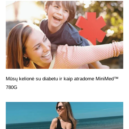
Mūsų kelionė su diabetu ir kaip atradome MiniMed™
780G