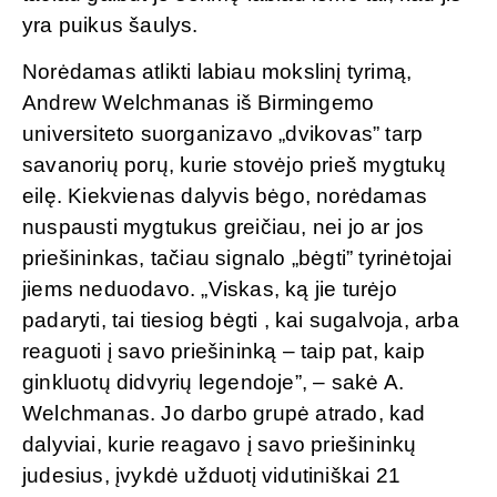
yra puikus šaulys.
Norėdamas atlikti labiau mokslinį tyrimą,
Andrew Welchmanas iš Birmingemo
universiteto suorganizavo „dvikovas” tarp
savanorių porų, kurie stovėjo prieš mygtukų
eilę. Kiekvienas dalyvis bėgo, norėdamas
nuspausti mygtukus greičiau, nei jo ar jos
priešininkas, tačiau signalo „bėgti” tyrinėtojai
jiems neduodavo. „Viskas, ką jie turėjo
padaryti, tai tiesiog bėgti , kai sugalvoja, arba
reaguoti į savo priešininką – taip pat, kaip
ginkluotų didvyrių legendoje”, – sakė A.
Welchmanas. Jo darbo grupė atrado, kad
dalyviai, kurie reagavo į savo priešininkų
judesius, įvykdė užduotį vidutiniškai 21