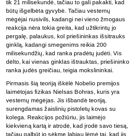
tik 21 milisekundė, tačiau to gali pakakti, kad
būtų išgelbėta gyvybė. Tačiau vesternų
mėgėjai nusivils, kadangi nei vieno žmogaus
reakcija nėra tokia greita, kad užtikrintų jo
pergalę, palaukus, kol priešininkas išsitrauks
ginklą, kadangi smegenims reikia 200
milisekundžių, kad ranka pradėtų judėti. Vis
dėlto, kai vienas ginklas ištrauktas, priešininko
ranka judės greičiau, teigia mokslininkai.
Pirmasis šią teoriją iškėlė Nobelio premijos
laimėtojas fizikas Nielsas Bohras, kuris yra
vesternų mėgėjas. Jis išbandė teoriją,
surengdamas žaislinių pistoletų kovas su
kolega. Reakcijos požiūriu, jis laimėjo
kiekvieną kartą ir atrodė, kad įrodė savo tiesą,
tačiau galbūt jo sėkmę labiau lėmė tai, kad jis