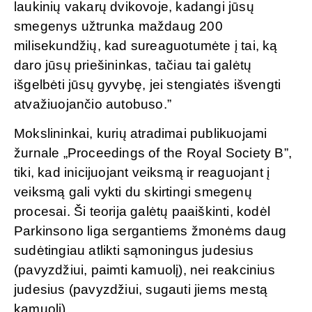
laukinių vakarų dvikovoje, kadangi jūsų
smegenys užtrunka maždaug 200
milisekundžių, kad sureaguotumėte į tai, ką
daro jūsų priešininkas, tačiau tai galėtų
išgelbėti jūsų gyvybę, jei stengiatės išvengti
atvažiuojančio autobuso.”
Mokslininkai, kurių atradimai publikuojami
žurnale „Proceedings of the Royal Society B”,
tiki, kad inicijuojant veiksmą ir reaguojant į
veiksmą gali vykti du skirtingi smegenų
procesai. Ši teorija galėtų paaiškinti, kodėl
Parkinsono liga sergantiems žmonėms daug
sudėtingiau atlikti sąmoningus judesius
(pavyzdžiui, paimti kamuolį), nei reakcinius
judesius (pavyzdžiui, sugauti jiems mestą
kamuolį).