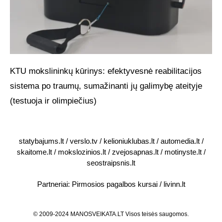
KTU mokslininkų kūrinys: efektyvesnė reabilitacijos
sistema po traumų, sumažinanti jų galimybę ateityje
(testuoja ir olimpiečius)
statybajums.lt
/
verslo.tv
/
kelioniuklubas.lt
/
automedia.lt
/
skaitome.lt
/
mokslozinios.lt
/
zvejosapnas.lt
/
motinyste.lt
/
seostraipsnis.lt
Partneriai:
Pirmosios pagalbos kursai
/
livinn.lt
© 2009-2024 MANOSVEIKATA.LT Visos teisės saugomos.