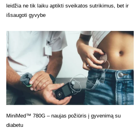
leidžia ne tik laiku aptikti sveikatos sutrikimus, bet ir
išsaugoti gyvybe
MiniMed™ 780G – naujas požiūris į gyvenimą su
diabetu