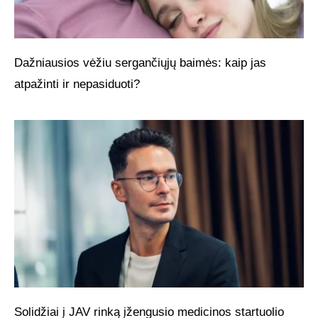
Dažniausios vėžiu sergančiųjų baimės: kaip jas
atpažinti ir nepasiduoti?
Solidžiai į JAV rinką įžengusio medicinos startuolio