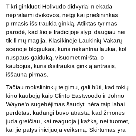
Tikri ginkluoti Holivudo didvyriai niekada
nepralaimi dvikovos, netgi kai priešininkas
pirmasis išsitraukia ginklą. Atliktas tyrimas
parodė, kad šioje tradicijoje slypi daugiau nei
tik filmų magija. Klasikinėje Laukinių Vakarų
scenoje blogiukas, kuris nekantriai laukia, kol
nuspaus gaiduką, visuomet miršta, o
kaubojus, kuris išsitraukia ginklą antrasis,
iššauna pirmas.
Tačiau mokslininkų teigimu, gali būti, kad tokių
kino kaubojų kaip Clinto Eastwoodo ir Johno
Wayne‘o sugebėjimas šaudyti nėra taip labai
perdėtas, kadangi buvo atrasta, kad žmonės
juda greičiau, kai reaguoja į kažką, nei tuomet,
kai jie patys inicijuoja veiksmą. Skirtumas yra