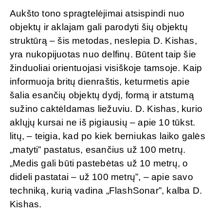
Aukšto tono spragtelėjimai atsispindi nuo
objektų ir aklajam gali parodyti šių objektų
struktūrą – šis metodas, neslepia D. Kishas,
yra nukopijuotas nuo delfinų. Būtent taip šie
žinduoliai orientuojasi visiškoje tamsoje. Kaip
informuoja britų dienraštis, keturmetis apie
šalia esančių objektų dydį, formą ir atstumą
sužino caktėldamas liežuviu. D. Kishas, kurio
aklųjų kursai ne iš pigiausių – apie 10 tūkst.
litų, – teigia, kad po kiek berniukas laiko galės
„matyti” pastatus, esančius už 100 metrų.
„Medis gali būti pastebėtas už 10 metrų, o
dideli pastatai – už 100 metrų”, – apie savo
techniką, kurią vadina „FlashSonar”, kalba D.
Kishas.