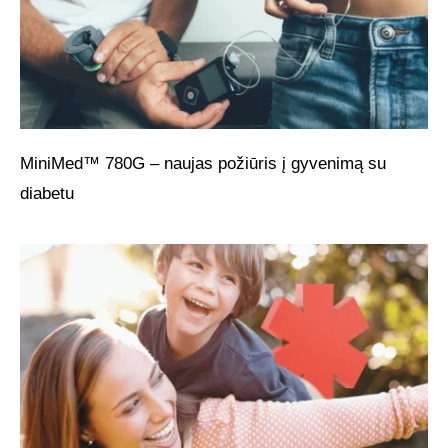
MiniMed™ 780G – naujas požiūris į gyvenimą su
diabetu