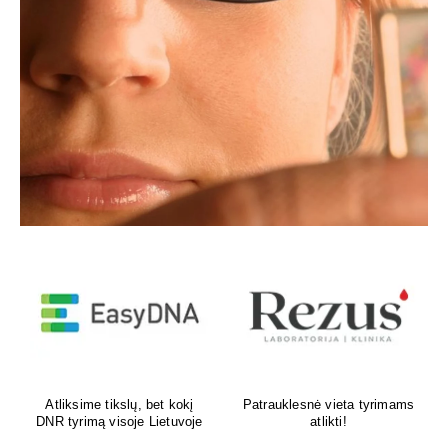
Venų ligų diagnostika,
Psichoterapeutas
lazerinis ir chirurginis
M.G.Maksimalietis
gydymas