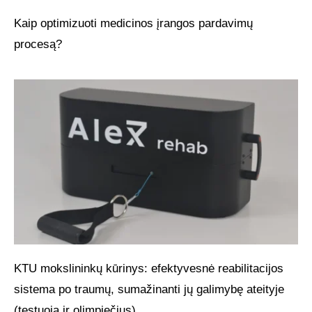
Kaip optimizuoti medicinos įrangos pardavimų
procesą?
KTU mokslininkų kūrinys: efektyvesnė reabilitacijos
sistema po traumų, sumažinanti jų galimybę ateityje
(testuoja ir olimpiečius)