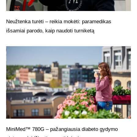
Neužtenka turėti – reikia mokėti: paramedikas
išsamiai parodo, kaip naudoti turniketą
MiniMed™ 780G – pažangiausia diabeto gydymo