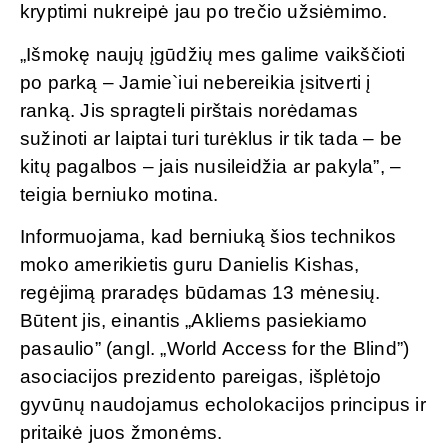
kryptimi nukreipė jau po trečio užsiėmimo.
„Išmokę naujų įgūdžių mes galime vaikščioti
po parką – Jamie`iui nebereikia įsitverti į
ranką. Jis spragteli pirštais norėdamas
sužinoti ar laiptai turi turėklus ir tik tada – be
kitų pagalbos – jais nusileidžia ar pakyla”, –
teigia berniuko motina.
Informuojama, kad berniuką šios technikos
moko amerikietis guru Danielis Kishas,
regėjimą praradęs būdamas 13 mėnesių.
Būtent jis, einantis „Akliems pasiekiamo
pasaulio” (angl. „World Access for the Blind”)
asociacijos prezidento pareigas, išplėtojo
gyvūnų naudojamus echolokacijos principus ir
pritaikė juos žmonėms.