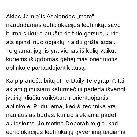
Aklas Jamie`is Asplandas „mato”
naudodamas echolokacijos techniką: savo
burna sukuria aukšto dažnio garsus, kurie
atsispindi nuo objektų ir aidu grįžta atgal.
Teigiama, jog jis yra vienas iš kelių vaikų,
kuriems išugdomas gebėjimas orientuotis
aplinkoje panaudojant klausą.
Kaip praneša britų „The Daily Telegraph”, tai
aklam gimusiam keturmečiui padeda išvengti
įvairių kliūčių vaikštant ir orientuojantis
aplinkoje. Priduriama, kad ši technika yra
naujausias būdas, kuriuo siekiama padėti
akliesiems. Jo motina Deborah teigia, kad
echolokacijos technika jų gyvenimą teigiama