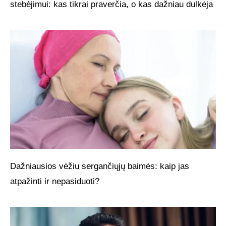
stebėjimui: kas tikrai praverčia, o kas dažniau dulkėja
Dažniausios vėžiu sergančiųjų baimės: kaip jas
atpažinti ir nepasiduoti?