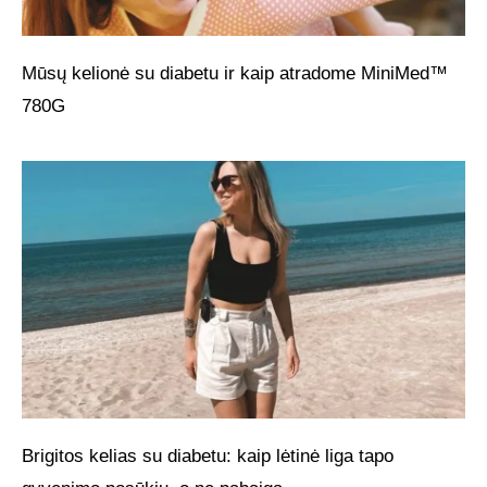
Mūsų kelionė su diabetu ir kaip atradome MiniMed™
780G
Brigitos kelias su diabetu: kaip lėtinė liga tapo