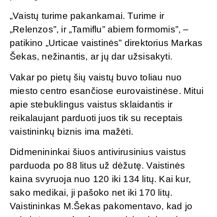
„Vaistų turime pakankamai. Turime ir
„Relenzos”, ir „Tamiflu” abiem formomis”, –
patikino „Urticae vaistinės” direktorius Markas
Šekas, nežinantis, ar jų dar užsisakyti.
Vakar po pietų šių vaistų buvo toliau nuo
miesto centro esančiose eurovaistinėse. Mitui
apie stebuklingus vaistus sklaidantis ir
reikalaujant parduoti juos tik su receptais
vaistininkų biznis ima mažėti.
Didmenininkai šiuos antivirusinius vaistus
parduoda po 88 litus už dėžutę. Vaistinės
kaina svyruoja nuo 120 iki 134 litų. Kai kur,
sako medikai, ji pašoko net iki 170 litų.
Vaistininkas M.Šekas pakomentavo, kad jo