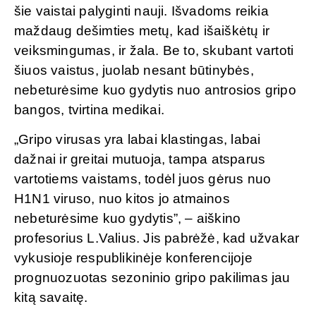
šie vaistai palyginti nauji. Išvadoms reikia
maždaug dešimties metų, kad išaiškėtų ir
veiksmingumas, ir žala. Be to, skubant vartoti
šiuos vaistus, juolab nesant būtinybės,
nebeturėsime kuo gydytis nuo antrosios gripo
bangos, tvirtina medikai.
„Gripo virusas yra labai klastingas, labai
dažnai ir greitai mutuoja, tampa atsparus
vartotiems vaistams, todėl juos gėrus nuo
H1N1 viruso, nuo kitos jo atmainos
nebeturėsime kuo gydytis”, – aiškino
profesorius L.Valius. Jis pabrėžė, kad užvakar
vykusioje respublikinėje konferencijoje
prognuozuotas sezoninio gripo pakilimas jau
kitą savaitę.