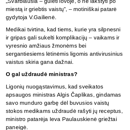
„Svarbiausia – gulėti lovoje, o ne lakstyti po
miestą ir griebtis vaistų”, – motiniškai patarė
gydytoja V.Gailienė.
Medikai tvirtina, kad tiems, kurie yra silpnesni
ir gripas gali sukelti komplikacijų – vaikams ir
vyresnio amžiaus žmonėms bei
sergantiesiems lėtinėmis ligomis antivirusinius
vaistus skiria gana dažnai.
O gal uždraudė ministras?
Ligonių nuogąstavimus, kad sveikatos
apsaugos ministras Algis Čaplikas, gindamas
savo munduro garbę dėl buvusios vaistų
stokos medikams uždraudė rašyti jų receptus,
ministro patarėja Ieva Paulauskienė griežtai
paneigė.