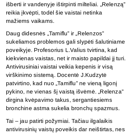
išberti ir vandenyje ištirpinti milteliai. „Relenzą”
reikia įkvėpti, todėl šie vaistai netinka
mažiems vaikams.
Daug didesnės „Tamiflu” ir „Relenzos”
sukeliamos problemos gali slypėti šalutiniame
poveikyje. Profesorius L.Valius tvirtina, kad
kiekvienas vaistas, net ir maisto papildai jį turi.
Antivirusiniai vaistai veikia kepenis ir visą
virškinimo sistemą. Docentė J.Kudzytė
patvirtino, kad nuo „Tamiflu” ne vieną ligonį
pykino, ne vienas šį vaistą išvėmė. „Relenza”
dirgina kvėpavimo takus, sergantiesiems
bronchine astma sukelia bronchų spazmus.
Tai – jau patirti požymiai. Tačiau ilgalaikis
antivirusinių vaistų poveikis dar neištirtas, nes