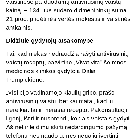
vaistinėse parduodamų antivirusinių vaistų
kainą – 134 litus sudaro didmenininkų suma,
21 proc. pridėtinės vertės mokestis ir vaistinės
antkainis.
Didžiulė gydytojų atsakomybė
Tai, kad niekas nedraudžia rašyti antivirusinių
vaistų receptų, patvirtino „Vivat vita” šeimnos
medicinos klinikos gydytoja Dalia
Trumpickienė.
„Visi bijo vadinamojo kiaulių gripo, prašo
antivirusinių vaistų, bet kai matai, kad jų
nereikia, tai ir nerašai recepto. Pakonsultuoji
ligonį, ištiri ir nusprendi, kokiais vaistais gydyti.
Aš net ir leidimu skirti nedarbingumo pažymą
telefonu nesinaudoju, nes negaliu įvertinti