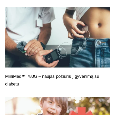
MiniMed™ 780G – naujas požiūris į gyvenimą su
diabetu