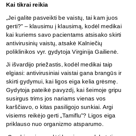
Kai tikrai reikia
„Jei galite pasveikti be vaistų, tai kam juos
gerti?” – klausimu į klausimą, kodėl medikai
kai kuriems savo pacientams atsisako skirti
antivirusinių vaistų, atsakė Kalniečių
poliklinikos vyr. gydytoja Virginija Gailienė.
Ji išvardijo priežastis, kodėl medikai taip
elgiasi: antivirusiniai vaistai gana brangūs ir
skirti gydymui, kai ligos eiga kelia grėsmę.
Gydytoja pateikė pavyzdį, kai šeimoje gripu
susirgus trims jos nariams vienas vos
karščiavo, o kitas pasiligojo sunkiai. Argi
visiems reikėjo gerti „Tamiflu”? Ligos eiga
priklauso nuo organizmo atsparumo.