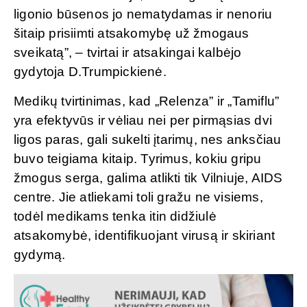
ligonio būsenos jo nematydamas ir nenoriu
šitaip prisiimti atsakomybę už žmogaus
sveikatą”, – tvirtai ir atsakingai kalbėjo
gydytoja D.Trumpickienė.
Medikų tvirtinimas, kad „Relenza” ir „Tamiflu”
yra efektyvūs ir vėliau nei per pirmąsias dvi
ligos paras, gali sukelti įtarimų, nes anksčiau
buvo teigiama kitaip. Tyrimus, kokiu gripu
žmogus serga, galima atlikti tik Vilniuje, AIDS
centre. Jie atliekami toli gražu ne visiems,
todėl medikams tenka itin didžiulė
atsakomybė, identifikuojant virusą ir skiriant
gydymą.