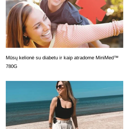
Mūsų kelionė su diabetu ir kaip atradome MiniMed™
780G