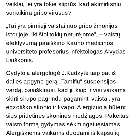
veiklai, jei yra tokie stiprūs, kad akimirksniu
sunaikina gripo virusus?
„Tai yra pirmieji vaistai nuo gripo žmonijos
istorijoje. Iki šiol tokių neturėjome”, – vaistų
efektyvumą paaiškino Kauno medicinos
universiteto profesorius infektologas Alvydas
Laiškonis.
Gydytoja alergologė J.Kudzytė taip pat iš
dalies apgynė gerą „Tamiflu” suspensijos
vardą, paaiškinusi, kad ji, kaip ir visi vaikams
skirti sirupo pagrindu pagaminti vaistai, yra
egzotiško skonio ir kvapo. Alergizuoja būtent
šios pridėtinės skoninės medžiagos. Pakeitus
vaisto formą gydymas sėkmingai tęsiamas.
Alergiškiems vaikams duodami iš kapsulių