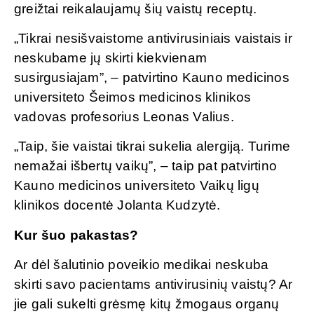
greižtai reikalaujamų šių vaistų receptų.
„Tikrai nesišvaistome antivirusiniais vaistais ir
neskubame jų skirti kiekvienam
susirgusiajam”, – patvirtino Kauno medicinos
universiteto Šeimos medicinos klinikos
vadovas profesorius Leonas Valius.
„Taip, šie vaistai tikrai sukelia alergiją. Turime
nemažai išbertų vaikų”, – taip pat patvirtino
Kauno medicinos universiteto Vaikų ligų
klinikos docentė Jolanta Kudzytė.
Kur šuo pakastas?
Ar dėl šalutinio poveikio medikai neskuba
skirti savo pacientams antivirusinių vaistų? Ar
jie gali sukelti grėsmę kitų žmogaus organų