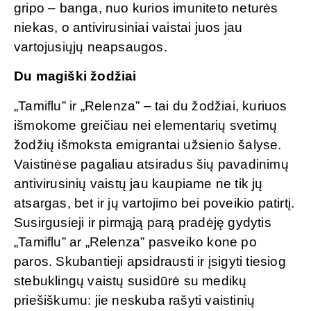
gripo – banga, nuo kurios imuniteto neturės
niekas, o antivirusiniai vaistai juos jau
vartojusiųjų neapsaugos.
Du magiški žodžiai
„Tamiflu” ir „Relenza” – tai du žodžiai, kuriuos
išmokome greičiau nei elementarių svetimų
žodžių išmoksta emigrantai užsienio šalyse.
Vaistinėse pagaliau atsiradus šių pavadinimų
antivirusinių vaistų jau kaupiame ne tik jų
atsargas, bet ir jų vartojimo bei poveikio patirtį.
Susirgusieji ir pirmąją parą pradėję gydytis
„Tamiflu” ar „Relenza” pasveiko kone po
paros. Skubantieji apsidrausti ir įsigyti tiesiog
stebuklingų vaistų susidūrė su medikų
priešiškumu: jie neskuba rašyti vaistinių