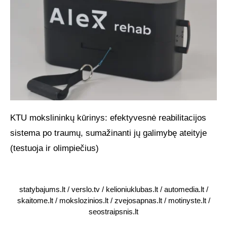
KTU mokslininkų kūrinys: efektyvesnė reabilitacijos
sistema po traumų, sumažinanti jų galimybę ateityje
(testuoja ir olimpiečius)
statybajums.lt
/
verslo.tv
/
kelioniuklubas.lt
/
automedia.lt
/
skaitome.lt
/
mokslozinios.lt
/
zvejosapnas.lt
/
motinyste.lt
/
seostraipsnis.lt