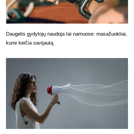
Daugelis gydytojų naudoja tai namuose: masažuokliai,
kurie keičia savijautą