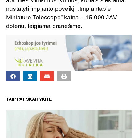
apimties klinikinius tyrimus, kuriais siekiama
nustatyti implanto poveikį. „Implantable
Miniature Telescope” kaina – 15 000 JAV
dolerių, teigiama pranešime.
TAIP PAT SKAITYKITE