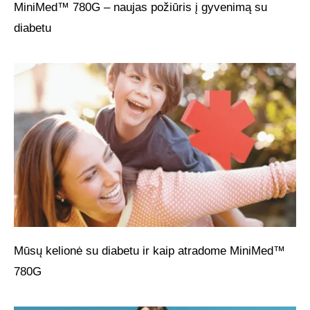
MiniMed™ 780G – naujas požiūris į gyvenimą su
diabetu
Mūsų kelionė su diabetu ir kaip atradome MiniMed™
780G