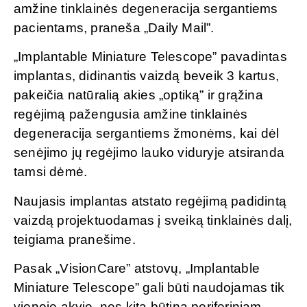
amžine tinklainės degeneracija sergantiems
pacientams, praneša „Daily Mail”.
„Implantable Miniature Telescope” pavadintas
implantas, didinantis vaizdą beveik 3 kartus,
pakeičia natūralią akies „optiką” ir grąžina
regėjimą pažengusia amžine tinklainės
degeneracija sergantiems žmonėms, kai dėl
senėjimo jų regėjimo lauko viduryje atsiranda
tamsi dėmė.
Naujasis implantas atstato regėjimą padidintą
vaizdą projektuodamas į sveiką tinklainės dalį,
teigiama pranešime.
Pasak „VisionCare” atstovų, „Implantable
Miniature Telescope” gali būti naudojamas tik
vienoje akyje, nes kita būtina periferiniam