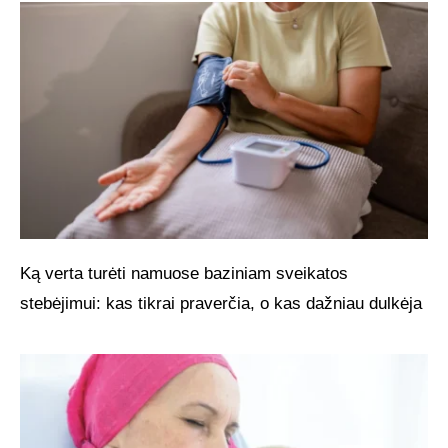
Ką verta turėti namuose baziniam sveikatos
stebėjimui: kas tikrai praverčia, o kas dažniau dulkėja