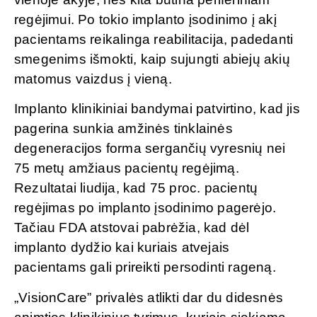
regėjimui. Po tokio implanto įsodinimo į akį
pacientams reikalinga reabilitacija, padedanti
smegenims išmokti, kaip sujungti abiejų akių
matomus vaizdus į vieną.
Implanto klinikiniai bandymai patvirtino, kad jis
pagerina sunkia amžinės tinklainės
degeneracijos forma sergančių vyresnių nei
75 metų amžiaus pacientų regėjimą.
Rezultatai liudija, kad 75 proc. pacientų
regėjimas po implanto įsodinimo pagerėjo.
Tačiau FDA atstovai pabrėžia, kad dėl
implanto dydžio kai kuriais atvejais
pacientams gali prireikti persodinti rageną.
„VisionCare” privalės atlikti dar du didesnės