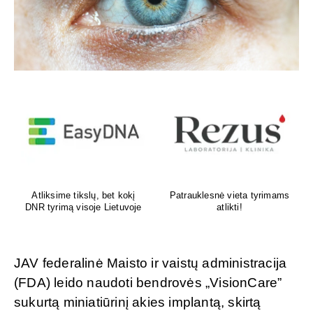
Venų ligų diagnostika,
Psichoterapeutas
lazerinis ir chirurginis
M.G.Maksimalietis
gydymas
JAV federalinė Maisto ir vaistų administracija
(FDA) leido naudoti bendrovės „VisionCare”
sukurtą miniatiūrinį akies implantą, skirtą