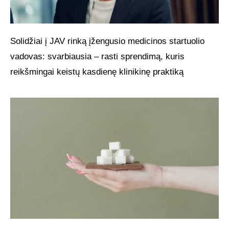
Solidžiai į JAV rinką įžengusio medicinos startuolio
vadovas: svarbiausia – rasti sprendimą, kuris
reikšmingai keistų kasdienę klinikinę praktiką