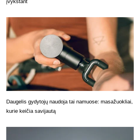
įvykstant
Daugelis gydytojų naudoja tai namuose: masažuokliai,
kurie keičia savijautą