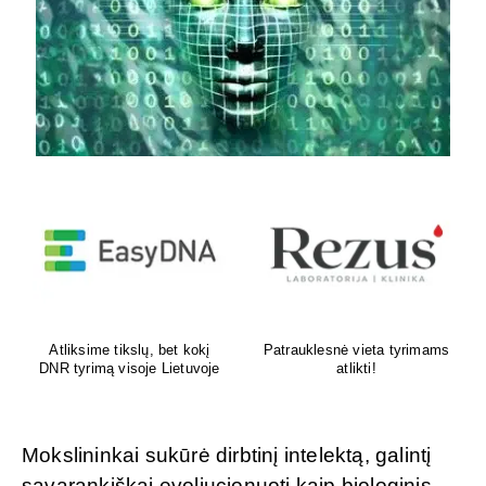
Venų ligų diagnostika,
Psichoterapeutas
lazerinis ir chirurginis
M.G.Maksimalietis
gydymas
Mokslininkai sukūrė dirbtinį intelektą, galintį
savarankiškai evoliucionuoti kaip biologinis