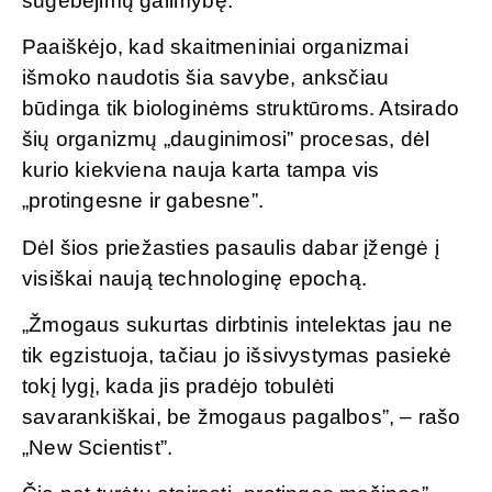
sugebėjimų galimybę.
Paaiškėjo, kad skaitmeniniai organizmai
išmoko naudotis šia savybe, anksčiau
būdinga tik biologinėms struktūroms. Atsirado
šių organizmų „dauginimosi” procesas, dėl
kurio kiekviena nauja karta tampa vis
„protingesne ir gabesne”.
Dėl šios priežasties pasaulis dabar įžengė į
visiškai naują technologinę epochą.
„Žmogaus sukurtas dirbtinis intelektas jau ne
tik egzistuoja, tačiau jo išsivystymas pasiekė
tokį lygį, kada jis pradėjo tobulėti
savarankiškai, be žmogaus pagalbos”, – rašo
„New Scientist”.