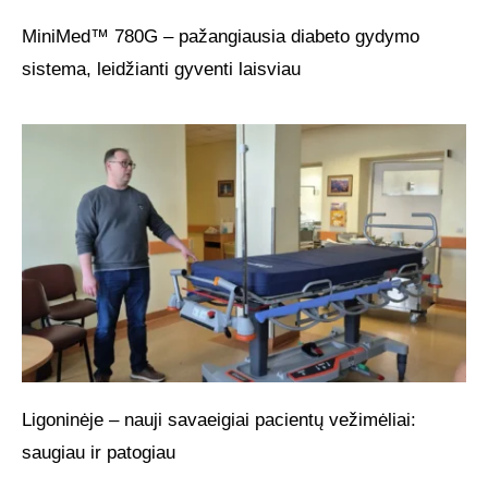
MiniMed™ 780G – pažangiausia diabeto gydymo
sistema, leidžianti gyventi laisviau
Ligoninėje – nauji savaeigiai pacientų vežimėliai:
saugiau ir patogiau