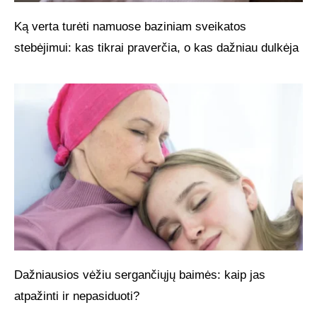
Ką verta turėti namuose baziniam sveikatos
stebėjimui: kas tikrai praverčia, o kas dažniau dulkėja
Dažniausios vėžiu sergančiųjų baimės: kaip jas
atpažinti ir nepasiduoti?