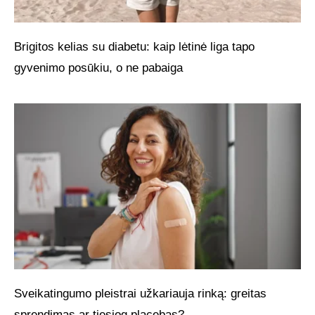
Brigitos kelias su diabetu: kaip lėtinė liga tapo
gyvenimo posūkiu, o ne pabaiga
Sveikatingumo pleistrai užkariauja rinką: greitas
sprendimas ar tiesiog placebas?