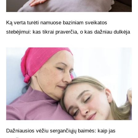
Ką verta turėti namuose baziniam sveikatos
stebėjimui: kas tikrai praverčia, o kas dažniau dulkėja
Dažniausios vėžiu sergančiųjų baimės: kaip jas