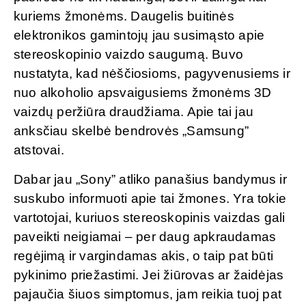
kuriems žmonėms. Daugelis buitinės
elektronikos gamintojų jau susimąsto apie
stereoskopinio vaizdo saugumą. Buvo
nustatyta, kad nėščiosioms, pagyvenusiems ir
nuo alkoholio apsvaigusiems žmonėms 3D
vaizdų peržiūra draudžiama. Apie tai jau
anksčiau skelbė bendrovės „Samsung”
atstovai.
Dabar jau „Sony” atliko panašius bandymus ir
suskubo informuoti apie tai žmones. Yra tokie
vartotojai, kuriuos stereoskopinis vaizdas gali
paveikti neigiamai – per daug apkraudamas
regėjimą ir vargindamas akis, o taip pat būti
pykinimo priežastimi. Jei žiūrovas ar žaidėjas
pajaučia šiuos simptomus, jam reikia tuoj pat