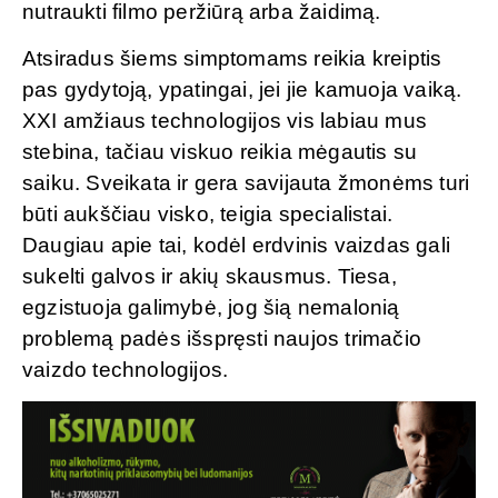
nutraukti filmo peržiūrą arba žaidimą.
Atsiradus šiems simptomams reikia kreiptis
pas gydytoją, ypatingai, jei jie kamuoja vaiką.
XXI amžiaus technologijos vis labiau mus
stebina, tačiau viskuo reikia mėgautis su
saiku. Sveikata ir gera savijauta žmonėms turi
būti aukščiau visko, teigia specialistai.
Daugiau apie tai, kodėl erdvinis vaizdas gali
sukelti galvos ir akių skausmus. Tiesa,
egzistuoja galimybė, jog šią nemalonią
problemą padės išspręsti naujos trimačio
vaizdo technologijos.