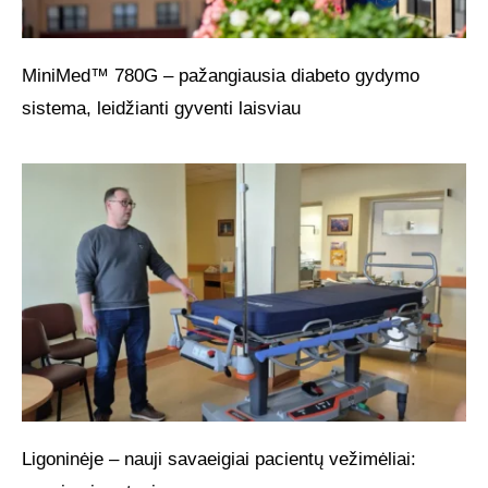
MiniMed™ 780G – pažangiausia diabeto gydymo
sistema, leidžianti gyventi laisviau
Ligoninėje – nauji savaeigiai pacientų vežimėliai: