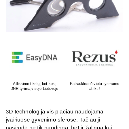
Venų ligų diagnostika,
Psichoterapeutas
lazerinis ir chirurginis
M.G.Maksimalietis
gydymas
3D technologija vis plačiau naudojama
įvairiuose gyvenimo sferose. Tačiau ji
pasirodė ne tik naudinga, bet ir žalinga kai