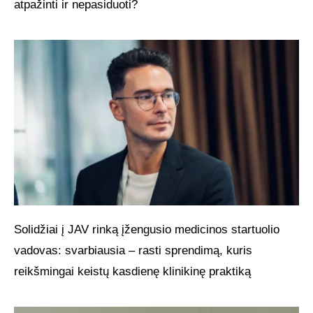
atpažinti ir nepasiduoti?
Solidžiai į JAV rinką įžengusio medicinos startuolio
vadovas: svarbiausia – rasti sprendimą, kuris
reikšmingai keistų kasdienę klinikinę praktiką