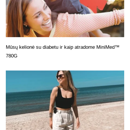
Mūsų kelionė su diabetu ir kaip atradome MiniMed™
780G