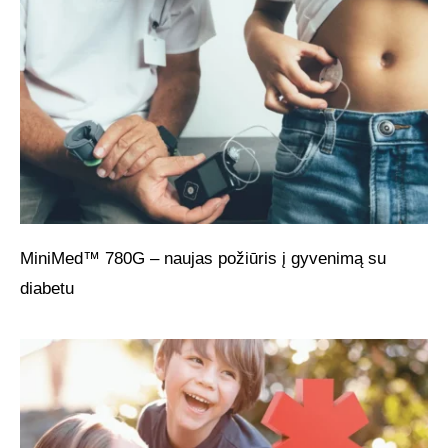
MiniMed™ 780G – naujas požiūris į gyvenimą su
diabetu