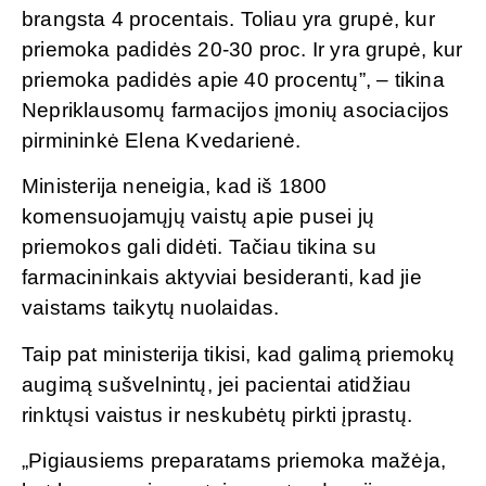
brangsta 4 procentais. Toliau yra grupė, kur
priemoka padidės 20-30 proc. Ir yra grupė, kur
priemoka padidės apie 40 procentų”, – tikina
Nepriklausomų farmacijos įmonių asociacijos
pirmininkė Elena Kvedarienė.
Ministerija neneigia, kad iš 1800
komensuojamųjų vaistų apie pusei jų
priemokos gali didėti. Tačiau tikina su
farmacininkais aktyviai besideranti, kad jie
vaistams taikytų nuolaidas.
Taip pat ministerija tikisi, kad galimą priemokų
augimą sušvelnintų, jei pacientai atidžiau
rinktųsi vaistus ir neskubėtų pirkti įprastų.
„Pigiausiems preparatams priemoka mažėja,