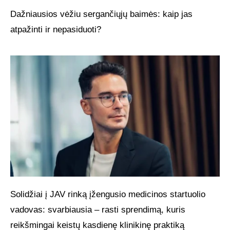
Dažniausios vėžiu sergančiųjų baimės: kaip jas
atpažinti ir nepasiduoti?
Solidžiai į JAV rinką įžengusio medicinos startuolio
vadovas: svarbiausia – rasti sprendimą, kuris
reikšmingai keistų kasdienę klinikinę praktiką