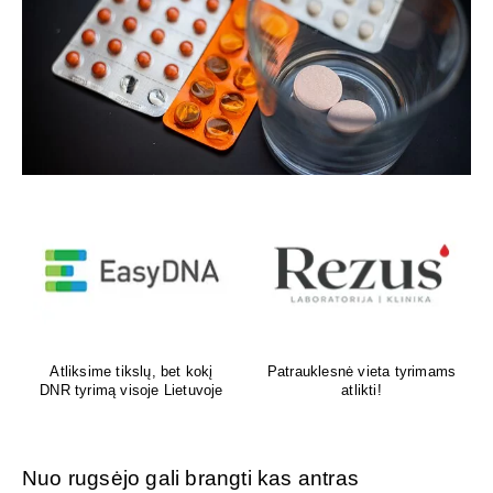
Venų ligų diagnostika,
Psichoterapeutas
lazerinis ir chirurginis
M.G.Maksimalietis
gydymas
Nuo rugsėjo gali brangti kas antras