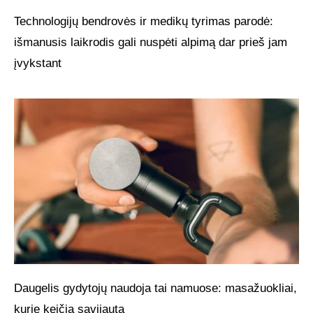
Technologijų bendrovės ir medikų tyrimas parodė:
išmanusis laikrodis gali nuspėti alpimą dar prieš jam
įvykstant
Daugelis gydytojų naudoja tai namuose: masažuokliai,
kurie keičia savijautą