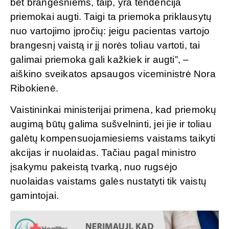
bet brangesniems, taip, yra tendencija
priemokai augti. Taigi ta priemoka priklausytų
nuo vartojimo įpročių: jeigu pacientas vartojo
brangesnį vaistą ir jį norės toliau vartoti, tai
galimai priemoka gali kažkiek ir augti”, –
aiškino sveikatos apsaugos viceministrė Nora
Ribokienė.
Vaistininkai ministerijai primena, kad priemokų
augimą būtų galima sušvelninti, jei jie ir toliau
galėtų kompensuojamiesiems vaistams taikyti
akcijas ir nuolaidas. Tačiau pagal ministro
įsakymu pakeistą tvarką, nuo rugsėjo
nuolaidas vaistams galės nustatyti tik vaistų
gamintojai.