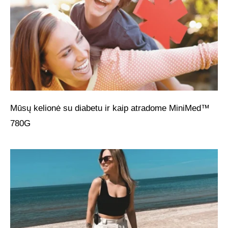
Mūsų kelionė su diabetu ir kaip atradome MiniMed™
780G