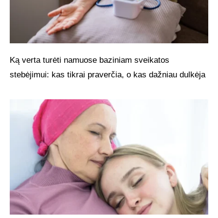
Ką verta turėti namuose baziniam sveikatos
stebėjimui: kas tikrai praverčia, o kas dažniau dulkėja