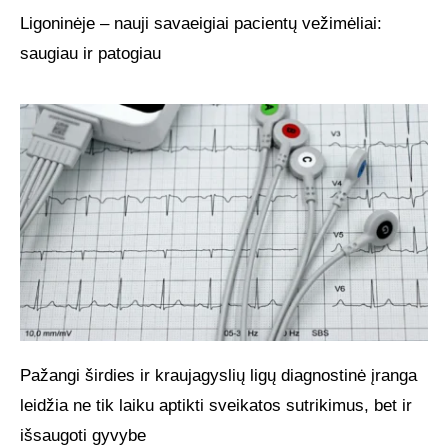
Ligoninėje – nauji savaeigiai pacientų vežimėliai:
saugiau ir patogiau
Pažangi širdies ir kraujagyslių ligų diagnostinė įranga
leidžia ne tik laiku aptikti sveikatos sutrikimus, bet ir
išsaugoti gyvybe