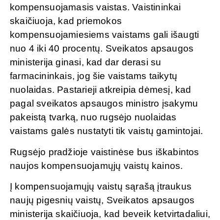
kompensuojamasis vaistas. Vaistininkai
skaičiuoja, kad priemokos
kompensuojamiesiems vaistams gali išaugti
nuo 4 iki 40 procentų. Sveikatos apsaugos
ministerija ginasi, kad dar derasi su
farmacininkais, jog šie vaistams taikytų
nuolaidas. Pastarieji atkreipia dėmesį, kad
pagal sveikatos apsaugos ministro įsakymu
pakeistą tvarką, nuo rugsėjo nuolaidas
vaistams galės nustatyti tik vaistų gamintojai.
Rugsėjo pradžioje vaistinėse bus iškabintos
naujos kompensuojamųjų vaistų kainos.
Į kompensuojamųjų vaistų sąrašą įtraukus
naujų pigesnių vaistų, Sveikatos apsaugos
ministerija skaičiuoja, kad beveik ketvirtadaliui,