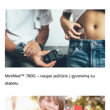
MiniMed™ 780G – naujas požiūris į gyvenimą su
diabetu