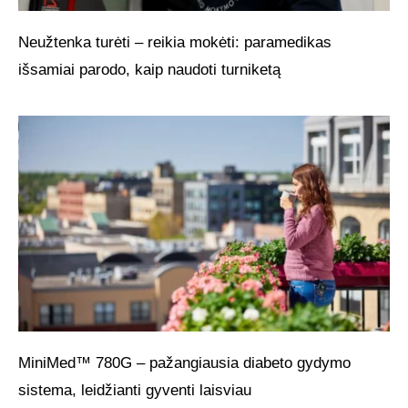
Neužtenka turėti – reikia mokėti: paramedikas
išsamiai parodo, kaip naudoti turniketą
MiniMed™ 780G – pažangiausia diabeto gydymo
sistema, leidžianti gyventi laisviau