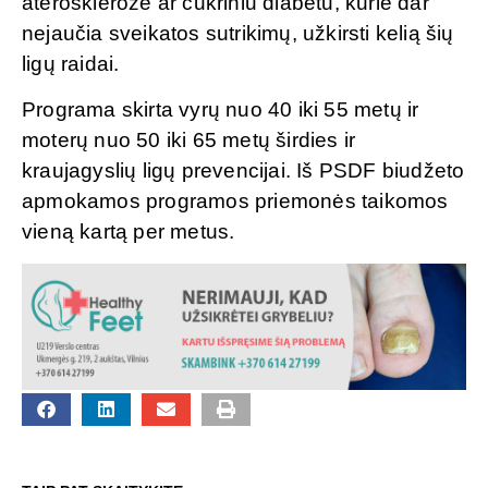
ateroskleroze ar cukriniu diabetu, kurie dar
nejaučia sveikatos sutrikimų, užkirsti kelią šių
ligų raidai.
Programa skirta vyrų nuo 40 iki 55 metų ir
moterų nuo 50 iki 65 metų širdies ir
kraujagyslių ligų prevencijai. Iš PSDF biudžeto
apmokamos programos priemonės taikomos
vieną kartą per metus.