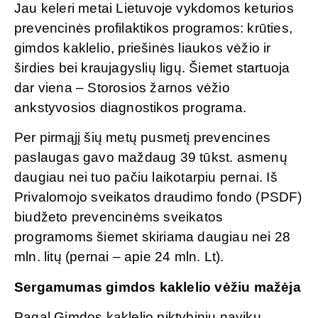
Jau keleri metai Lietuvoje vykdomos keturios
prevencinės profilaktikos programos: krūties,
gimdos kaklelio, priešinės liaukos vėžio ir
širdies bei kraujagyslių ligų. Šiemet startuoja
dar viena – Storosios žarnos vėžio
ankstyvosios diagnostikos programa.
Per pirmąjį šių metų pusmetį prevencines
paslaugas gavo maždaug 39 tūkst. asmenų
daugiau nei tuo pačiu laikotarpiu pernai. Iš
Privalomojo sveikatos draudimo fondo (PSDF)
biudžeto prevencinėms sveikatos
programoms šiemet skiriama daugiau nei 28
mln. litų (pernai – apie 24 mln. Lt).
Sergamumas gimdos kaklelio vėžiu mažėja
Pagal Gimdos kaklelio piktybinių navikų