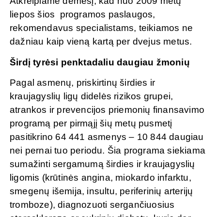
Atkreipiame dėmesį, kad nuo 2009 metų
liepos šios programos paslaugos,
rekomendavus specialistams, teikiamos ne
dažniau kaip vieną kartą per dvejus metus.
Širdį tyrėsi penktadaliu daugiau žmonių
Pagal asmenų, priskirtinų širdies ir
kraujagyslių ligų didelės rizikos grupei,
atrankos ir prevencijos priemonių finansavimo
programą per pirmąjį šių metų pusmetį
pasitikrino 64 441 asmenys – 10 844 daugiau
nei pernai tuo periodu. Šia programa siekiama
sumažinti sergamumą širdies ir kraujagyslių
ligomis (krūtinės angina, miokardo infarktu,
smegenų išemija, insultu, periferinių arterijų
tromboze), diagnozuoti sergančiuosius