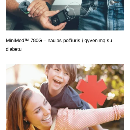
MiniMed™ 780G – naujas požiūris į gyvenimą su
diabetu