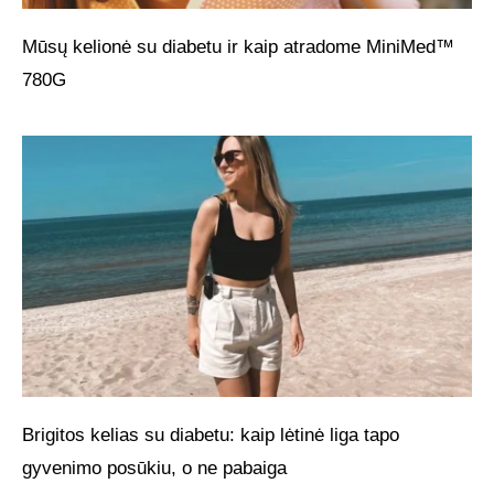
Mūsų kelionė su diabetu ir kaip atradome MiniMed™
780G
Brigitos kelias su diabetu: kaip lėtinė liga tapo
gyvenimo posūkiu, o ne pabaiga