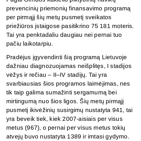
prevencinių priemonių finansavimo programą
per pirmąjį šių metų pusmetį sveikatos
priežiūros įstaigose pasitikrino 75 181 moteris.
Tai yra penktadaliu daugiau nei pernai tuo
pačiu laikotarpiu.
Pradėjus įgyvendinti šią programą Lietuvoje
dažniau diagnozuojamas neišplitęs, I stadijos
vėžys ir rečiau – II–IV stadijų. Tai yra
svarbiausias šios programos laimėjimas, nes
tik taip galima sumažinti sergamumą bei
mirtingumą nuo šios ligos. Šių metų pirmąjį
pusmetį ikivėžinių susirgimų nustatyta 941, tai
yra beveik tiek, kiek 2007-aisiais per visus
metus (967), o pernai per visus metus tokių
atvejų buvo nustatyta 1389 ir imtasi gydymo.