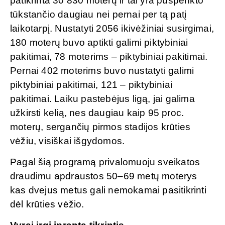
patikrinta 30 830 moterų ir tai yra puspenkto
tūkstančio daugiau nei pernai per tą patį
laikotarpį. Nustatyti 2056 ikivėžiniai susirgimai,
180 moterų buvo aptikti galimi piktybiniai
pakitimai, 78 moterims – piktybiniai pakitimai.
Pernai 402 moterims buvo nustatyti galimi
piktybiniai pakitimai, 121 – piktybiniai
pakitimai. Laiku pastebėjus ligą, jai galima
užkirsti kelią, nes daugiau kaip 95 proc.
moterų, sergančių pirmos stadijos krūties
vėžiu, visiškai išgydomos.
Pagal šią programą privalomuoju sveikatos
draudimu apdraustos 50–69 metų moterys
kas dvejus metus gali nemokamai pasitikrinti
dėl krūties vėžio.