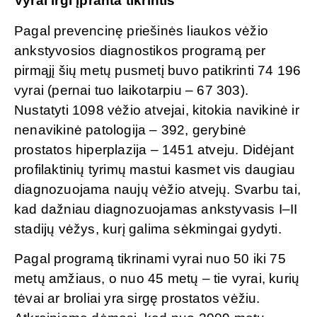
Vyrai irgi įpranta tikrintis
Pagal prevencinę priešinės liaukos vėžio
ankstyvosios diagnostikos programą per
pirmąjį šių metų pusmetį buvo patikrinti 74 196
vyrai (pernai tuo laikotarpiu – 67 303).
Nustatyti 1098 vėžio atvejai, kitokia navikinė ir
nenavikinė patologija – 392, gerybinė
prostatos hiperplazija – 1451 atveju. Didėjant
profilaktinių tyrimų mastui kasmet vis daugiau
diagnozuojama naujų vėžio atvejų. Svarbu tai,
kad dažniau diagnozuojamas ankstyvasis I–II
stadijų vėžys, kurį galima sėkmingai gydyti.
Pagal programą tikrinami vyrai nuo 50 iki 75
metų amžiaus, o nuo 45 metų – tie vyrai, kurių
tėvai ar broliai yra sirgę prostatos vėžiu.