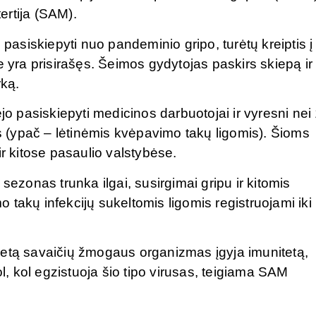
ertija (SAM).
siskiepyti nuo pandeminio gripo, turėtų kreiptis į
e yra prisirašęs. Šeimos gydytojas paskirs skiepą ir
rką.
jo pasiskiepyti medicinos darbuotojai ir vyresni nei
is (ypač – lėtinėmis kvėpavimo takų ligomis). Šioms
ir kitose pasaulio valstybėse.
sezonas trunka ilgai, susirgimai gripu ir kitomis
takų infekcijų sukeltomis ligomis registruojami iki
letą savaičių žmogaus organizmas įgyja imunitetą,
ol, kol egzistuoja šio tipo virusas, teigiama SAM