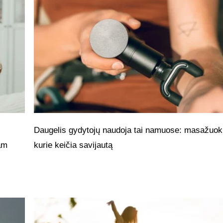
Daugelis gydytojų naudoja tai namuose: masažuokl
jam
kurie keičia savijautą