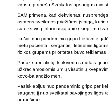
viruso, praneša Sveikatos apsaugos minist
SAM primena, kad kiekvienas, nusprendęs pa
asmens sveikatos priežiūros įstaigą, kurioj
suteiks visą informaciją apie skiepijimo tva
Iki šiol nuo pandeminio gripo Lietuvoje galė
metų pacientai, sergantieji lėtinėmis ligom
rizikos grupėms prioritetas buvo teikiamas 
Pasak specialistų, kiekvienais metais gripo 
užkrečiamosiomis ūmių viršutinių kvėpavimo 
kovo-balandžio mėn.
Pasiskiepijus nuo pandeminio gripo per ke
saugantį jį nuo sveikatai pavojingos ligos t
pranešime.