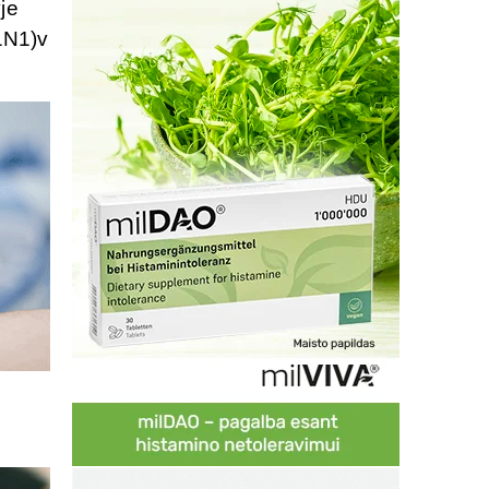
je
H1N1)v