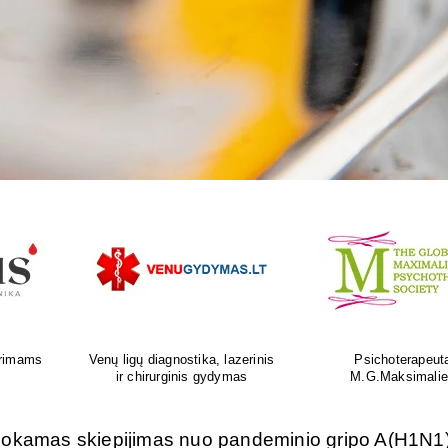
as
Ortopedijos priemonių gamyba ir
Atliksime tikslų, bet
is
individualus pritaikymas
tyrimą visoje Liet
emokamas skiepijimas nuo pandeminio gripo A(H1N1