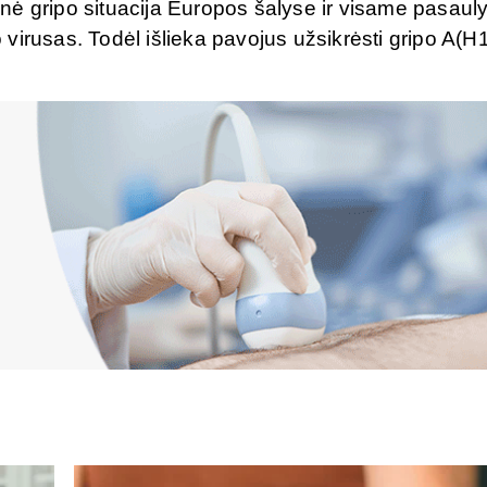
ė gripo situacija Europos šalyse ir visame pasauly
virusas. Todėl išlieka pavojus užsikrėsti gripo A(