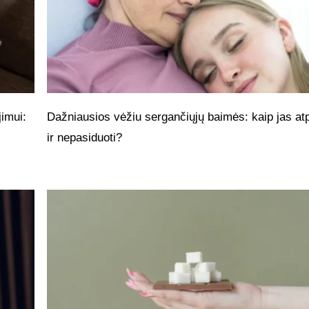
imui:
Dažniausios vėžiu sergančiųjų baimės: kaip jas atp
ir nepasiduoti?