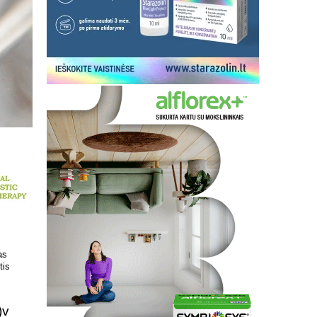
 kokį DNR
Patrauklesnė vieta tyrimams
uvoje
atlikti!
)v