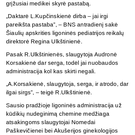
grįžusiai medikei skyrė pastabą.
„Daktarė L.Kupčinskienė dirba – jai irgi
pareikšta pastaba”, – BNS antradienį sakė
Šiaulių apskrities ligoninės pediatrijos reikalų
direktorė Regina Ulkštinienė.
Pasak R.Ulkštinienės, slaugytoja Audronė
Korsakienė dar serga, todėl jai nuobaudos
administracija kol kas skirti negali.
„A.Korsakienė, slaugytoja, serga, ir atrodo, dar
ilgai sirgs”, – teigė R.Ulkštinienė.
Sausio pradžioje ligoninės administracija už
kūdikių nudeginimą chemine medžiaga
atsakingoms slaugytojai Nomedai
Paškevičienei bei Akušerijos ginekologijos