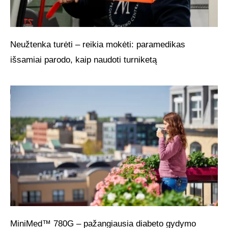
Neužtenka turėti – reikia mokėti: paramedikas
išsamiai parodo, kaip naudoti turniketą
MiniMed™ 780G – pažangiausia diabeto gydymo