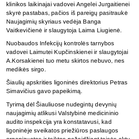
klinikos laikinajai vadovei Angelei Jurgaitienei
skyrė pastabas, pačios iš pareigų pasitraukė
Naujagimių skyriaus vedėja Banga
Vaitkevičienė ir slaugytoja Laima Liugienė.
Nuobaudos Infekcijų kontrolės tarnybos
vadovei Laimutei Kupčinskienei ir slaugytojai
A.Korsakienei tuo metu skirtos nebuvo, nes
medikės sirgo.
Šiaulių apskrities ligoninės direktorius Petras
Simavičius gavo papeikimą.
Tyrimą dėl Šiauliuose nudegintų devynių
naujagimių atlikusi Valstybinė medicininio
audito inspekcija yra konstatavusi, kad
ligoninėje sveikatos priežiūros paslaugos