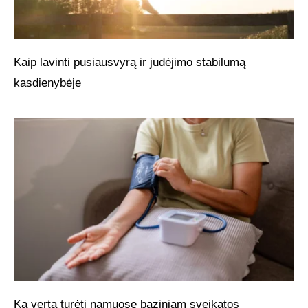
Kaip lavinti pusiausvyrą ir judėjimo stabilumą
kasdienybėje
Ką verta turėti namuose baziniam sveikatos