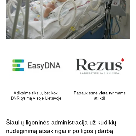
Venų ligų diagnostika,
Psichoterapeutas
lazerinis ir chirurginis
M.G.Maksimalietis
gydymas
Šiaulių ligoninės administracija už kūdikių
nudeginimą atsakingai ir po ligos į darbą