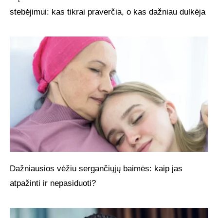
stebėjimui: kas tikrai praverčia, o kas dažniau dulkėja
Dažniausios vėžiu sergančiųjų baimės: kaip jas
atpažinti ir nepasiduoti?