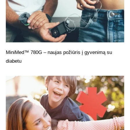
MiniMed™ 780G – naujas požiūris į gyvenimą su
diabetu