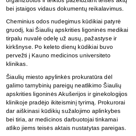
organizuotos ir teiktos pažeidžiant teisės aktų
bei įstaigos vidaus dokumentų reikalavimus.
Cheminius odos nudegimus kūdikiai patyrė
gruodį, kai Šiaulių apskrities ligoninės medikai
tirpalu nuvalė odelę už ausų, pažastyse ir
kirkšnyse. Po keleto dienų kūdikiai buvo
pervežti į Kauno medicinos universiteto
klinikas.
Šiaulių miesto apylinkės prokuratūra dėl
galimo tarnybinių pareigų neatlikimo Šiaulių
apskrities ligoninės Akušerijos ir ginekologijos
klinikoje pradėjo ikiteisminį tyrimą. Prokurorai
dar aiškinasi kūdikių sužalojimo aplinkybes
bei tiria, ar medicinos darbuotojai tinkamai
atliko jiems teisės aktais nustatytas pareigas.