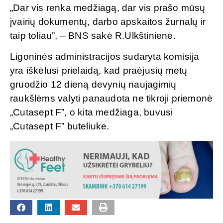
„Dar vis renka medžiagą, dar vis prašo mūsų
įvairių dokumentų, darbo apskaitos žurnalų ir
taip toliau”, – BNS sakė R.Ulkštinienė.
Ligoninės administracijos sudaryta komisija
yra iškėlusi prielaidą, kad praėjusių metų
gruodžio 12 dieną devynių naujagimių
raukšlėms valyti panaudota ne tikroji priemonė
„Cutasept F”, o kita medžiaga, buvusi
„Cutasept F” buteliuke.