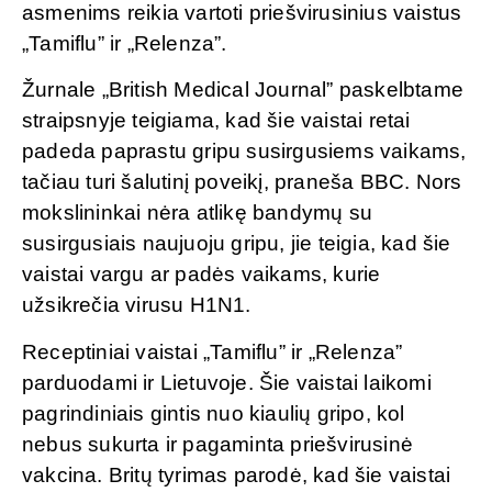
asmenims reikia vartoti priešvirusinius vaistus
„Tamiflu” ir „Relenza”.
Žurnale „British Medical Journal” paskelbtame
straipsnyje teigiama, kad šie vaistai retai
padeda paprastu gripu susirgusiems vaikams,
tačiau turi šalutinį poveikį, praneša BBC. Nors
mokslininkai nėra atlikę bandymų su
susirgusiais naujuoju gripu, jie teigia, kad šie
vaistai vargu ar padės vaikams, kurie
užsikrečia virusu H1N1.
Receptiniai vaistai „Tamiflu” ir „Relenza”
parduodami ir Lietuvoje. Šie vaistai laikomi
pagrindiniais gintis nuo kiaulių gripo, kol
nebus sukurta ir pagaminta priešvirusinė
vakcina. Britų tyrimas parodė, kad šie vaistai