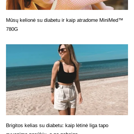
Mūsų kelionė su diabetu ir kaip atradome MiniMed™
780G
Brigitos kelias su diabetu: kaip lėtinė liga tapo