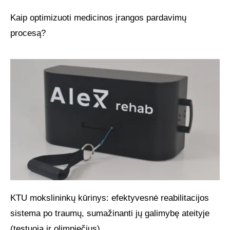
Kaip optimizuoti medicinos įrangos pardavimų
procesą?
KTU mokslininkų kūrinys: efektyvesnė reabilitacijos
sistema po traumų, sumažinanti jų galimybę ateityje
(testuoja ir olimpiečius)