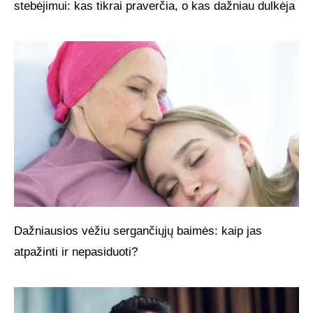
stebėjimui: kas tikrai praverčia, o kas dažniau dulkėja
Dažniausios vėžiu sergančiųjų baimės: kaip jas
atpažinti ir nepasiduoti?