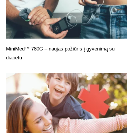
MiniMed™ 780G – naujas požiūris į gyvenimą su
diabetu