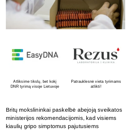
Venų ligų diagnostika,
Psichoterapeutas
lazerinis ir chirurginis
M.G.Maksimalietis
gydymas
Britų mokslininkai paskelbė abejoją sveikatos
ministerijos rekomendacijomis, kad visiems
kiaulių gripo simptomus pajutusiems