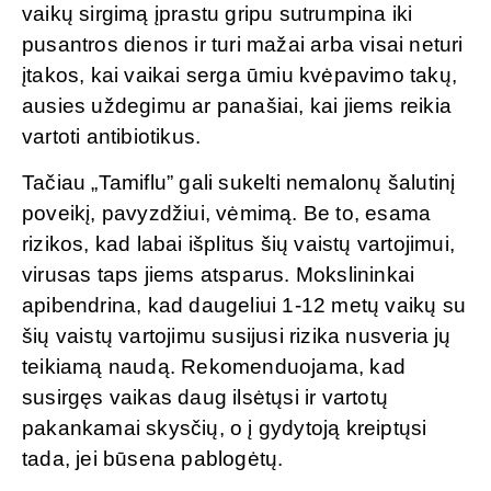
vaikų sirgimą įprastu gripu sutrumpina iki
pusantros dienos ir turi mažai arba visai neturi
įtakos, kai vaikai serga ūmiu kvėpavimo takų,
ausies uždegimu ar panašiai, kai jiems reikia
vartoti antibiotikus.
Tačiau „Tamiflu” gali sukelti nemalonų šalutinį
poveikį, pavyzdžiui, vėmimą. Be to, esama
rizikos, kad labai išplitus šių vaistų vartojimui,
virusas taps jiems atsparus. Mokslininkai
apibendrina, kad daugeliui 1-12 metų vaikų su
šių vaistų vartojimu susijusi rizika nusveria jų
teikiamą naudą. Rekomenduojama, kad
susirgęs vaikas daug ilsėtųsi ir vartotų
pakankamai skysčių, o į gydytoją kreiptųsi
tada, jei būsena pablogėtų.