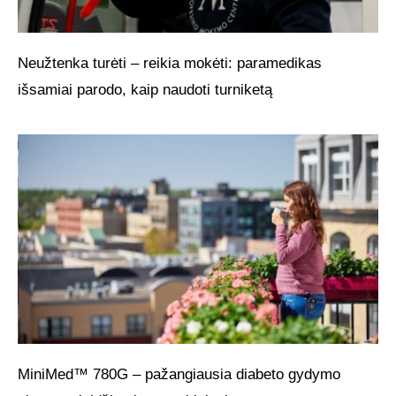
Neužtenka turėti – reikia mokėti: paramedikas
išsamiai parodo, kaip naudoti turniketą
MiniMed™ 780G – pažangiausia diabeto gydymo