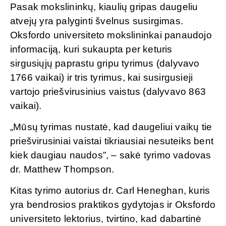
Pasak mokslininkų, kiaulių gripas daugeliu
atvejų yra palyginti švelnus susirgimas.
Oksfordo universiteto mokslininkai panaudojo
informaciją, kuri sukaupta per keturis
sirgusiųjų paprastu gripu tyrimus (dalyvavo
1766 vaikai) ir tris tyrimus, kai susirgusieji
vartojo priešvirusinius vaistus (dalyvavo 863
vaikai).
„Mūsų tyrimas nustatė, kad daugeliui vaikų tie
priešvirusiniai vaistai tikriausiai nesuteiks bent
kiek daugiau naudos”, – sakė tyrimo vadovas
dr. Matthew Thompson.
Kitas tyrimo autorius dr. Carl Heneghan, kuris
yra bendrosios praktikos gydytojas ir Oksfordo
universiteto lektorius, tvirtino, kad dabartinė