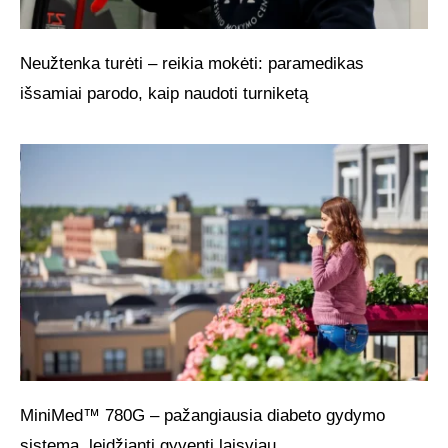
Neužtenka turėti – reikia mokėti: paramedikas
išsamiai parodo, kaip naudoti turniketą
MiniMed™ 780G – pažangiausia diabeto gydymo
sistema, leidžianti gyventi laisviau