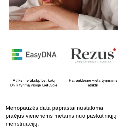
Venų ligų diagnostika,
Psichoterapeutas
lazerinis ir chirurginis
M.G.Maksimalietis
gydymas
Menopauzės data paprastai nustatoma
praėjus vieneriems metams nuo paskutiniųjų
menstruacijų.