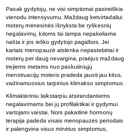
Pasak gydytojų, ne visi simptomai pasireiškia
vienodu intensyvumu. Maždaug ketvirtadaliui
moterų mėnesinės išnyksta be ryškesnių
negalavimų, kitoms tai tampa nepakeliama
našta ir jos ieško gydytojo pagalbos. Jei
kartais menopauzė atslenka nepastebėtai ir
moterų per daug nevargina, praėjus maždaug
trejiems metams nuo paskutiniųjų
menstruacijų moteris pradeda jausti jau kitus,
vadinamuosius tarpinius klimakso simptomus.
Klimakteriniu laikotarpiu atsirandantiems
negalavimams bei jų profilaktikai ir gydymui
vartojami vaistai. Nors pakaitinė hormonų
terapija padeda visais menopauzės periodais
ir palengvina visus minėtus simptomus,