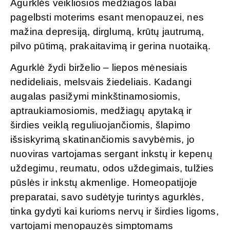
Agurklės veikliosios medžiagos labai
pagelbsti moterims esant menopauzei, nes
mažina depresiją, dirglumą, krūtų jautrumą,
pilvo pūtimą, prakaitavimą ir gerina nuotaiką.
Agurklė žydi birželio – liepos mėnesiais
nedideliais, melsvais žiedeliais. Kadangi
augalas pasižymi minkštinamosiomis,
aptraukiamosiomis, medžiagų apytaką ir
širdies veiklą reguliuojančiomis, šlapimo
išsiskyrimą skatinančiomis savybėmis, jo
nuoviras vartojamas sergant inkstų ir kepenų
uždegimu, reumatu, odos uždegimais, tulžies
pūslės ir inkstų akmenlige. Homeopatijoje
preparatai, savo sudėtyje turintys agurklės,
tinka gydyti kai kurioms nervų ir širdies ligoms,
vartojami menopauzės simptomams