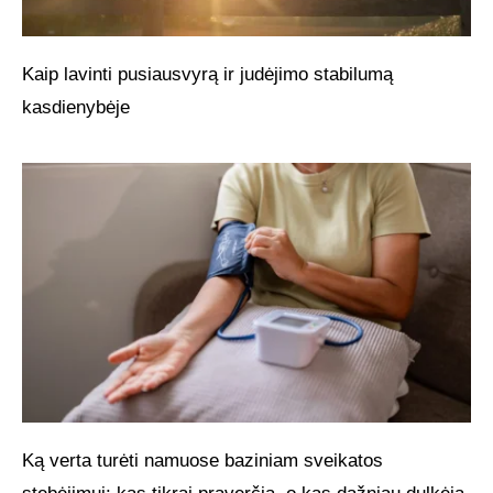
Kaip lavinti pusiausvyrą ir judėjimo stabilumą
kasdienybėje
Ką verta turėti namuose baziniam sveikatos