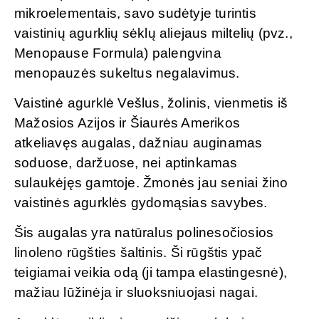
mikroelementais, savo sudėtyje turintis
vaistinių agurklių sėklų aliejaus miltelių (pvz.,
Menopause Formula) palengvina
menopauzės sukeltus negalavimus.
Vaistinė agurklė Vešlus, žolinis, vienmetis iš
Mažosios Azijos ir Šiaurės Amerikos
atkeliavęs augalas, dažniau auginamas
soduose, daržuose, nei aptinkamas
sulaukėjęs gamtoje. Žmonės jau seniai žino
vaistinės agurklės gydomąsias savybes.
Šis augalas yra natūralus polinesočiosios
linoleno rūgšties šaltinis. Ši rūgštis ypač
teigiamai veikia odą (ji tampa elastingesnė),
mažiau lūžinėja ir sluoksniuojasi nagai.