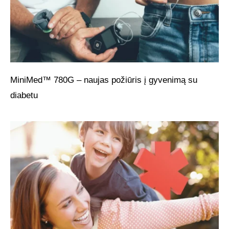
MiniMed™ 780G – naujas požiūris į gyvenimą su
diabetu