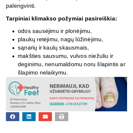
palengvinti.
Tarpiniai klimakso požymiai pasireiškia:
odos sausėjimu ir plonėjimu,
plaukų retėjimu, nagų lūžinėjimu,
sąnarių ir kaulų skausmais,
makšties sausumu, vulvos niežuliu ir
deginimu, nenumaldomu noru šlapintis ar
šlapimo nelaikymu.