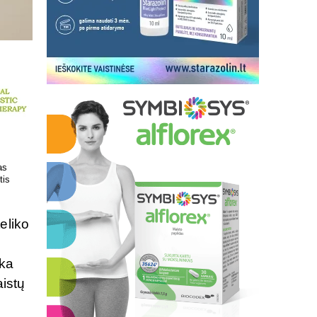
 kokį DNR
Patrauklesnė vieta tyrimams
uvoje
atlikti!
eliko
rka
aistų