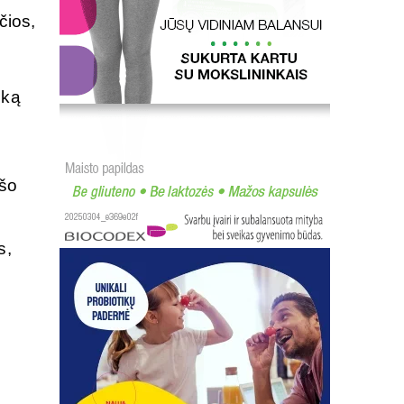
čios,
o
 ką
ašo
s,