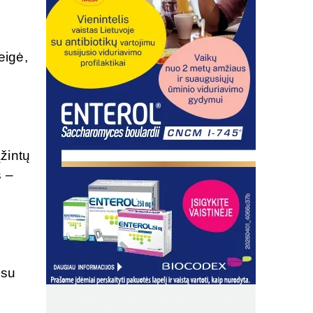
eigė,
žintų
s –
 su