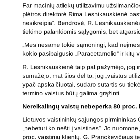
Far macinių atliekų utilizavimu užsiimanči
plėtros direktorė Rima Lesnikauskienė past
nesikreipia”. Bendrovė, R. Lesnikauskienės 
tiekimo palankiomis sąlygomis, bet atgarsi
„Mes nesame tokie sąmoningi, kad neįmestu
kokio pasibaigusio „Paracetamolio” ir kitų 
R. Lesnikauskienė taip pat pažymėjo, jog ir
sumažėjo, mat šios dėl to, jog „vaistus util
ypač apskaičiuotai, sudaro sutartis su tiek
termino vaistus būtų galima grąžinti.
Nereikalingų vaistų nebeperka
80 proc. 
Lietuvos vaistininkų sąjungos pirmininkas
„nebeturi ko nešti į vaistines”. Jo nuomon
proc. vaistinių klientų. G. Pranckevičiaus 