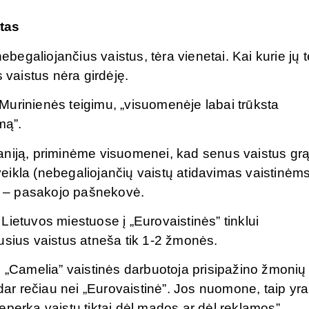
itas
ebegaliojančius vaistus, tėra vienetai. Kai kurie jų t
 vaistus nėra girdėję.
Murinienės teigimu, „visuomenėje labai trūksta
mą”.
aniją, priminėme visuomenei, kad senus vaistus grą
 veikla (nebegaliojančių vaistų atidavimas vaistinėm
is”, – pasakojo pašnekovė.
ietuvos miestuose į „Eurovaistinės” tinklui
usius vaistus atneša tik 1-2 žmonės.
s „Camelia” vaistinės darbuotoja prisipažino žmonių
 dar rečiau nei „Eurovaistinė”. Jos nuomone, taip yra
eperka vaistų tiktai dėl mados ar dėl reklamos”.