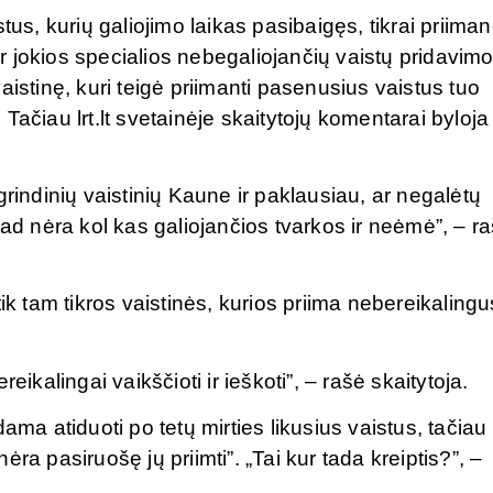
istus, kurių galiojimo laikas pasibaigęs, tikrai priiman
 ir jokios specialios nebegaliojančių vaistų pridavim
aistinę, kuri teigė priimanti pasenusius vaistus tuo
. Tačiau lrt.lt svetainėje skaitytojų komentarai byloja
grindinių vaistinių Kaune ir paklausiau, ar negalėtų
kad nėra kol kas galiojančios tvarkos ir neėmė”, – r
ik tam tikros vaistinės, kurios priima nebereikalingu
eikalingai vaikščioti ir ieškoti”, – rašė skaitytoja.
ama atiduoti po tetų mirties likusius vaistus, tačiau
ra pasiruošę jų priimti”. „Tai kur tada kreiptis?”, –