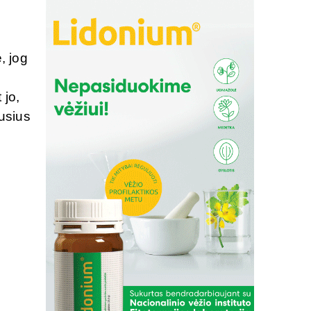
, jog
 jo,
usius