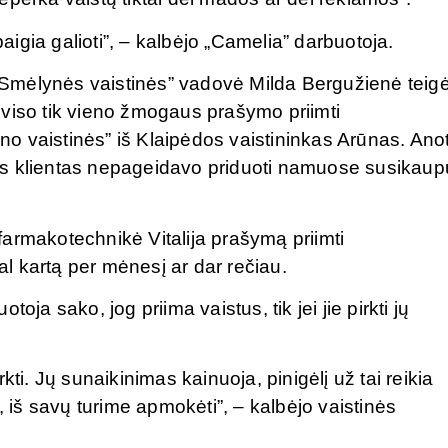
baigia galioti”, – kalbėjo „Camelia” darbuotoja.
Smėlynės vaistinės” vadovė Milda Bergužienė teigė
viso tik vieno žmogaus prašymo priimti
ūno vaistinės” iš Klaipėdos vaistininkas Arūnas. Anot
as klientas nepageidavo priduoti namuose susikaup
armakotechnikė Vitalija prašymą priimti
gal kartą per mėnesį ar dar rečiau.
oja sako, jog priima vaistus, tik jei jie pirkti jų
ti. Jų sunaikinimas kainuoja, pinigėlį už tai reikia
, iš savų turime apmokėti”, – kalbėjo vaistinės