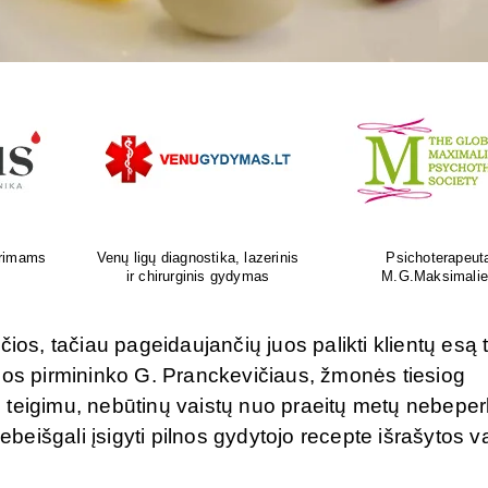
as
Ortopedijos priemonių gamyba ir
Atliksime tikslų, bet
is
individualus pritaikymas
tyrimą visoje Liet
ios, tačiau pageidaujančių juos palikti klientų esą t
gos pirmininko G. Pranckevičiaus, žmonės tiesiog
 teigimu, nebūtinų vaistų nuo praeitų metų nebepe
ebeišgali įsigyti pilnos gydytojo recepte išrašytos v