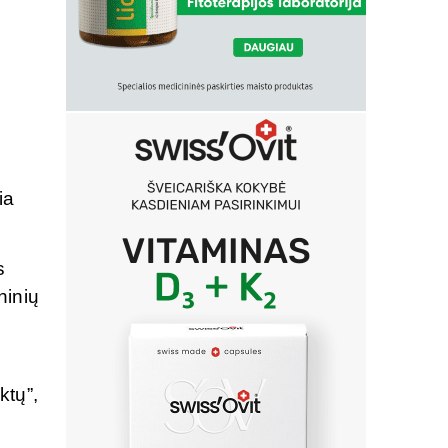
ia
s
ninių
ktų”,