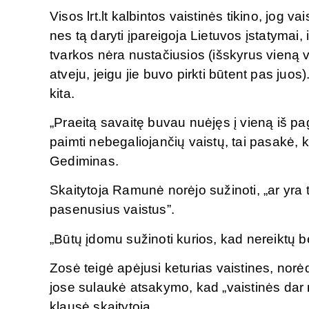
Visos lrt.lt kalbintos vaistinės tikino, jog va
nes tą daryti įpareigoja Lietuvos įstatymai,
tvarkos nėra nustačiusios (išskyrus vieną v
atveju, jeigu jie buvo pirkti būtent pas juos)
kita.
„Praeitą savaitę buvau nuėjęs į vieną iš pa
paimti nebegaliojančių vaistų, tai pasakė, 
Gediminas.
Skaitytoja Ramunė norėjo sužinoti, „ar yra t
pasenusius vaistus”.
„Būtų įdomu sužinoti kurios, kad nereiktų ber
Zosė teigė apėjusi keturias vaistines, norėd
jose sulaukė atsakymo, kad „vaistinės dar nė
klausė skaitytoja.