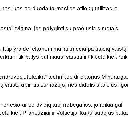
inės juos perduoda farmacijos atliekų utilizacija
ta” tvirtina, jog palyginti su praėjusiais metais
taip yra dėl ekonominiu laikmečiu pakitusių vaistų
ami tik patys būtiniausi vaistai ir tik tiek, kiek reik
endrovės „Toksika” technikos direktorius Mindauga
ų vaistų apimtis sumažėjo, nes didelis skaičius ligo
 mėnesio ar po dviejų tuoj nebegalios, jo reikia gal
k, kiek Prancūzijai ir Vokietijai kartu sudėjus paka