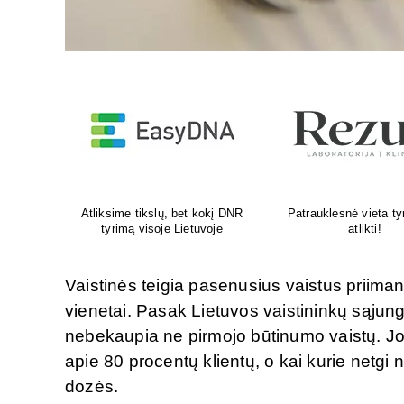
yrimams
Venų ligų diagnostika, lazerinis
Psichoterapeut
ir chirurginis gydymas
M.G.Maksimaliet
Vaistinės teigia pasenusius vaistus priimanč
vienetai. Pasak Lietuvos vaistininkų sąjun
nebekaupia ne pirmojo būtinumo vaistų. Jo
apie 80 procentų klientų, o kai kurie netgi n
dozės.