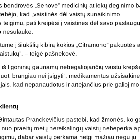
os bendrovės „Senovė” medicinių atliekų deginimo b
ebėjo, kad „vaistinės dėl vaistų sunaikinimo
teigimu, pati kreipėsi į vaistines dėl savo paslaug
o nesulaukė.
me į šiukšlių kibirą kokios „Citramono” pakuotės 
vaistukų”, – teigė pašnekovė.
 iš ligoninių gaunamų nebegaliojančių vaistų krepše
izuoti brangiau nei įsigyti”, medikamentus užsisakinė
ėjais, kad nepanaudotus ir artėjančius prie galiojimo
klientų
 Gintautas Pranckevičius pastebi, kad žmonės, ko g
e, nuo praeitų metų nereikalingų vaistų nebeperka a
teigimu, dabar vaistų perkama netgi mažiau negu jų