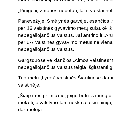
„Pinigėlių žmonės nebeturi, tai ir vaistai ne
Panevėžyje, Smėlynės gatvėje, esančios „
per 16 vaistinės gyvavimo metų sulaukė iš 
nebegaliojančius vaistus. Jai antrino ir „Ar
per 6-7 vaistinės gyvavimo metus nė vien
nebegaliojančius vaistus.
Gargžduose veikiančios „Almos vaistinės” f
nebegaliojančius vaistus teigia išgirstanti 
Tuo metu „Lyros” vaistinės Šiauliuose darbuot
vaistinėje.
„Šiaip mes priimtume, jeigu būtų iš mūsų pirk
mokėti, o valstybė tam neskiria jokių pinigų
darbuotoja.