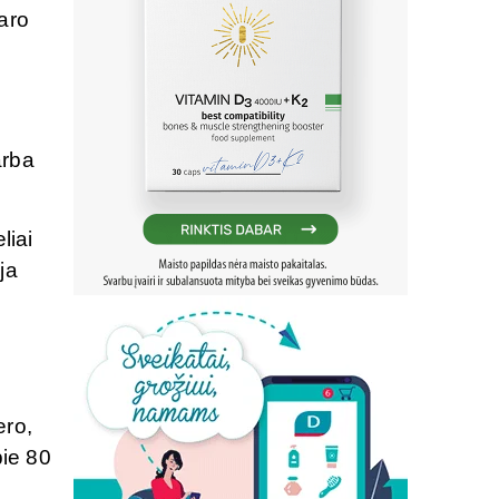
aro
ų
arba
liai
ja
ero,
pie 80