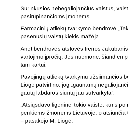
Surinkusios nebegaliojančius vaistus, vaist
pasirūpinančioms įmonėms.
Farmacinių atliekų tvarkymo bendrovė „Tekas
pasenusių vaistų kiekis mažėja.
Anot bendrovės atstovės Irenos Jakubanis, 
vartojimo įpročių. Jos nuomone, šiandien perk
tam kartui.
Pavojingų atliekų tvarkymu užsiimančios b
Liogė patvirtino, jog „gaunamų negaliojanči
gautų labdaros siuntų jau sutvarkyta”.
„Atsiųsdavo ligoninei tokio vaisto, kuris po
penkiems žmonėms Lietuvoje, o atsiunčia tie
– pasakojo M. Liogė.