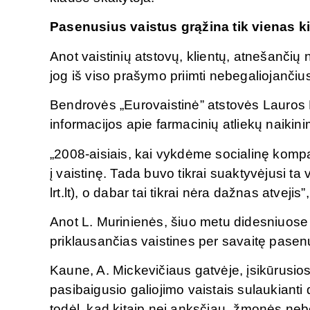
Pasenusius vaistus grąžina tik vienas k
Anot vaistinių atstovų, klientų, atnešančių n
jog iš viso prašymo priimti nebegaliojančius
Bendrovės „Eurovaistinė” atstovės Lauros 
informacijos apie farmacinių atliekų naikini
„2008-aisiais, kai vykdėme socialinę komp
į vaistinę. Tada buvo tikrai suaktyvėjusi ta
lrt.lt), o dabar tai tikrai nėra dažnas atvej
Anot L. Murinienės, šiuo metu didesniuose L
priklausančias vaistines per savaitę pasen
Kaune, A. Mickevičiaus gatvėje, įsikūrusio
pasibaigusio galiojimo vaistais sulaukianti
todėl, kad kitaip nei anksčiau „žmonės neb