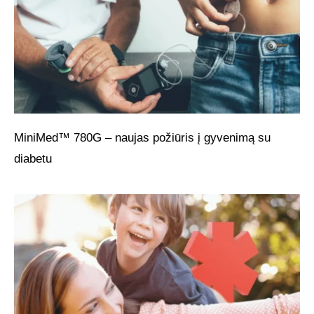
MiniMed™ 780G – naujas požiūris į gyvenimą su
diabetu