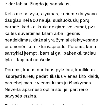
ir dar labiau žlugdo jų santykius.
Kelis metus vykęs tyrimas, kuriame dalyvavo
daugiau nei 900 naujai susituokusių porų,
parodė, kad kai kurie neigiami veiksmai, pvz.
kaltės suvertimas kitam arba ilgesnis
neatleidimas, dažnai yra žymiai efektyvesnės
priemonės konfliktui išspręsti. Poroms, kurių
santykiai įtempti, barniai gali pakenkti, tačiau
tyla – taip pat ne išeitis.
Poroms, kurios nuolatos pykstasi, konfliktus
išspręsti turėtų padėti tikslus vienas kito klaidų
pastebėjimas ir vienas kitam jų išsakymas.
Neverta apsimesti optimistu, jei partnerio
savybės erzina.