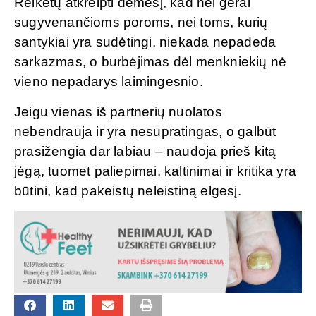
Reikėtų atkreipti dėmesį, kad nei gerai
sugyvenančioms poroms, nei toms, kurių
santykiai yra sudėtingi, niekada nepadeda
sarkazmas, o burbėjimas dėl menkniekių nė
vieno nepadarys laimingesnio.
Jeigu vienas iš partnerių nuolatos
nebendrauja ir yra nesupratingas, o galbūt
prasižengia dar labiau – naudoja prieš kitą
jėgą, tuomet paliepimai, kaltinimai ir kritika yra
būtini, kad pakeistų neleistiną elgesį.