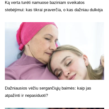
Ką verta turėti namuose baziniam sveikatos
stebėjimui: kas tikrai praverčia, o kas dažniau dulkėja
Dažniausios vėžiu sergančiųjų baimės: kaip jas
atpažinti ir nepasiduoti?