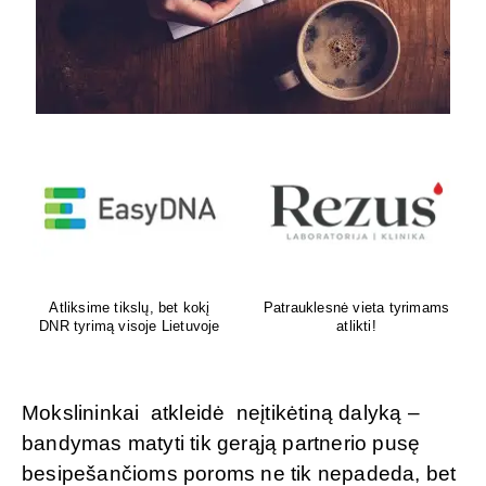
Venų ligų diagnostika,
Psichoterapeutas
lazerinis ir chirurginis
M.G.Maksimalietis
gydymas
Mokslininkai atkleidė neįtikėtiną dalyką –
bandymas matyti tik gerąją partnerio pusę
besipešančioms poroms ne tik nepadeda, bet