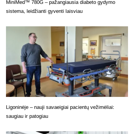
MiniMed™ 780G – pažangiausia diabeto gydymo
sistema, leidžianti gyventi laisviau
Ligoninėje – nauji savaeigiai pacientų vežimėliai:
saugiau ir patogiau