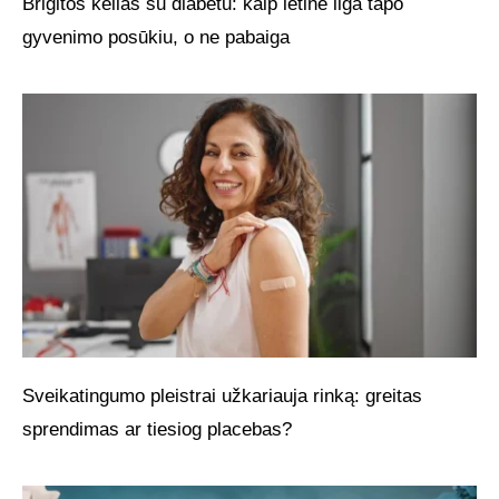
Brigitos kelias su diabetu: kaip lėtinė liga tapo
gyvenimo posūkiu, o ne pabaiga
Sveikatingumo pleistrai užkariauja rinką: greitas
sprendimas ar tiesiog placebas?