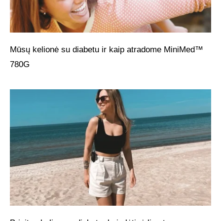
Mūsų kelionė su diabetu ir kaip atradome MiniMed™
780G