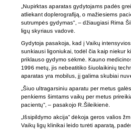
„Nupirktas aparatas gydytojams padės greitai i
atliekant doplerografiją, o mažiesiems paci
sutrumpės gydymas”, – džiaugiasi Rima Šile
ligų skyriaus vadovė.
Gydytoja pasakoja, kad į Vaikų intensyviosi
sunkiausi ligoniukai, todėl čia kaip niekur ki
priklauso gydymo sėkmė. Kauno medicinos u
1996 metų, jis nebeatitiko šiuolaikinių tech
aparatas yra mobilus, jį galima skubiai nuvež
„Šiuo ultragarsiniu aparatu per metus galės
penkiems šimtams vaikų per metus prireikia
pacientų”, – pasakojo R.Šileikienė.
„Išsipildymo akcija” dėkoja geros valios ž
Vaikų ligų klinikai leido turėti aparatą, pa