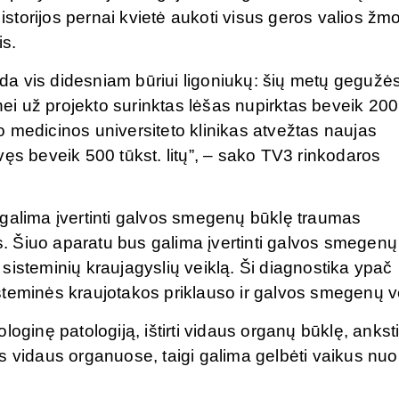
 istorijos pernai kvietė aukoti visus geros valios žm
is.
a vis didesniam būriui ligoniukų: šių metų gegužė
inei už projekto surinktas lėšas nupirktas beveik 200
uno medicinos universiteto klinikas atvežtas naujas
ęs beveik 500 tūkst. litų”, – sako TV3 rinkodaros
 galima įvertinti galvos smegenų būklę traumas
 Šiuo aparatu bus galima įvertinti galvos smegenų
r sisteminių kraujagyslių veiklą. Ši diagnostika ypač
steminės kraujotakos priklauso ir galvos smegenų ve
oginę patologiją, ištirti vidaus organų būklę, ankst
s vidaus organuose, taigi galima gelbėti vaikus nuo