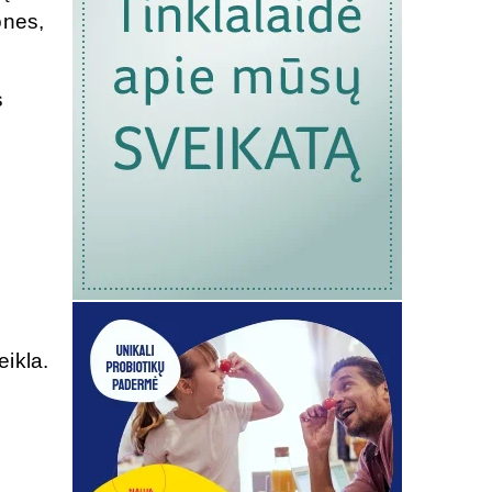
ones,
s
ikla.
i