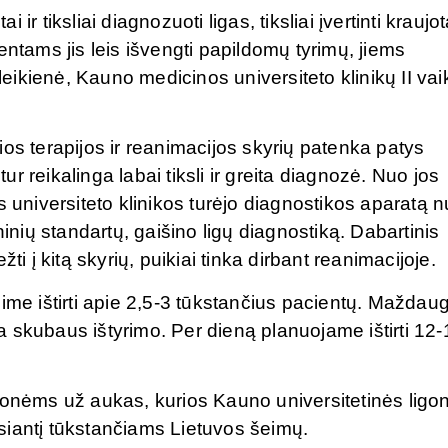
r tiksliai diagnozuoti ligas, tiksliai įvertinti kraujo
entams jis leis išvengti papildomų tyrimų, jiems
ikienė, Kauno medicinos universiteto klinikų II vai
os terapijos ir reanimacijos skyrių patenka patys
tur reikalinga labai tiksli ir greita diagnozė. Nuo jos
niversiteto klinikos turėjo diagnostikos aparatą 
ninių standartų, gaišino ligų diagnostiką. Dabartinis
ti į kitą skyrių, puikiai tinka dirbant reanimacijoje.
ime ištirti apie 2,5-3 tūkstančius pacientų. Maždau
 skubaus ištyrimo. Per dieną planuojame ištirti 12-
monėms už aukas, kurios Kauno universitetinės ligo
dėsiantį tūkstančiams Lietuvos šeimų.