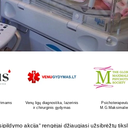
as
Ortopedijos priemonių gamyba ir
Atliksime tikslų, bet
is
individualus pritaikymas
tyrimą visoje Liet
ipildymo akcija” rengėjai džiaugiasi užsibrėžtų tiks