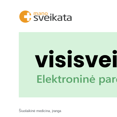
Šiuolaikinė medicina, įranga