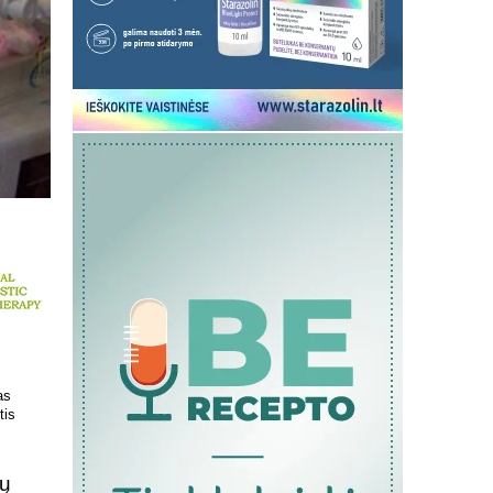
 kokį DNR
Patrauklesnė vieta tyrimams
uvoje
atlikti!
lų