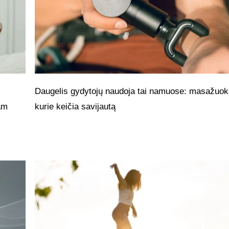
Daugelis gydytojų naudoja tai namuose: masažuokl
jam
kurie keičia savijautą