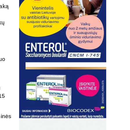
taką
kų
nuo
g
15
ninės