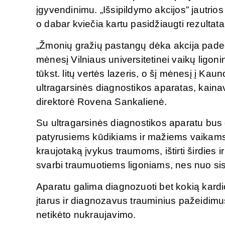
įgyvendinimu. „Išsipildymo akcijos” jautrios
o dabar kviečia kartu pasidžiaugti rezultata
„Žmonių gražių pastangų dėka akcija paded
mėnesį Vilniaus universitetinei vaikų ligon
tūkst. litų vertės lazeris, o šį mėnesį į Ka
ultragarsinės diagnostikos aparatas, kainav
direktorė Rovena Sankalienė.
Su ultragarsinės diagnostikos aparatu bus
patyrusiems kūdikiams ir mažiems vaikams.
kraujotaką įvykus traumoms, ištirti širdies i
svarbi traumuotiems ligoniams, nes nuo si
Aparatu galima diagnozuoti bet kokią kardiol
įtarus ir diagnozavus trauminius pažeidimu
netikėto nukraujavimo.