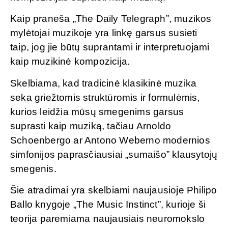
Kaip praneša „The Daily Telegraph”, muzikos
mylėtojai muzikoje yra linkę garsus susieti
taip, jog jie būtų suprantami ir interpretuojami
kaip muzikinė kompozicija.
Skelbiama, kad tradicinė klasikinė muzika
seka griežtomis struktūromis ir formulėmis,
kurios leidžia mūsų smegenims garsus
suprasti kaip muziką, tačiau Arnoldo
Schoenbergo ar Antono Weberno modernios
simfonijos paprasčiausiai „sumaišo” klausytojų
smegenis.
Šie atradimai yra skelbiami naujausioje Philipo
Ballo knygoje „The Music Instinct”, kurioje ši
teorija paremiama naujausiais neuromokslo