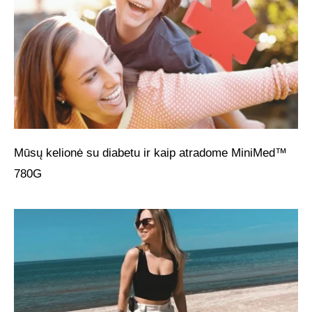
Mūsų kelionė su diabetu ir kaip atradome MiniMed™
780G