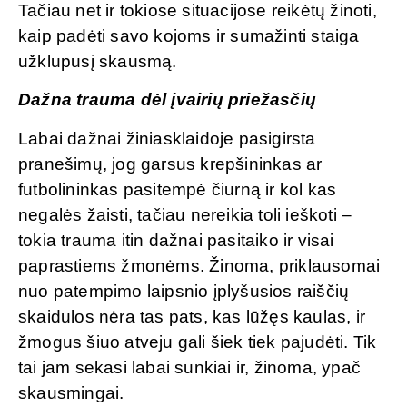
Tačiau net ir tokiose situacijose reikėtų žinoti,
kaip padėti savo kojoms ir sumažinti staiga
užklupusį skausmą.
Dažna trauma dėl įvairių priežasčių
Labai dažnai žiniasklaidoje pasigirsta
pranešimų, jog garsus krepšininkas ar
futbolininkas pasitempė čiurną ir kol kas
negalės žaisti, tačiau nereikia toli ieškoti –
tokia trauma itin dažnai pasitaiko ir visai
paprastiems žmonėms. Žinoma, priklausomai
nuo patempimo laipsnio įplyšusios raiščių
skaidulos nėra tas pats, kas lūžęs kaulas, ir
žmogus šiuo atveju gali šiek tiek pajudėti. Tik
tai jam sekasi labai sunkiai ir, žinoma, ypač
skausmingai.