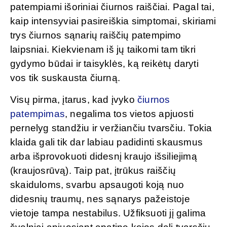
patempiami išoriniai čiurnos raiščiai. Pagal tai,
kaip intensyviai pasireiškia simptomai, skiriami
trys čiurnos sąnarių raiščių patempimo
laipsniai. Kiekvienam iš jų taikomi tam tikri
gydymo būdai ir taisyklės, ką reikėtų daryti
vos tik suskausta čiurną.
Visų pirma, įtarus, kad įvyko
čiurnos
patempimas
, negalima tos vietos apjuosti
pernelyg standžiu ir veržiančiu tvarsčiu. Tokia
klaida gali tik dar labiau padidinti skausmus
arba išprovokuoti didesnį kraujo išsiliejimą
(kraujosrūvą). Taip pat, įtrūkus raiščių
skaiduloms, svarbu apsaugoti koją nuo
didesnių traumų, nes sąnarys pažeistoje
vietoje tampa nestabilus. Užfiksuoti jį galima