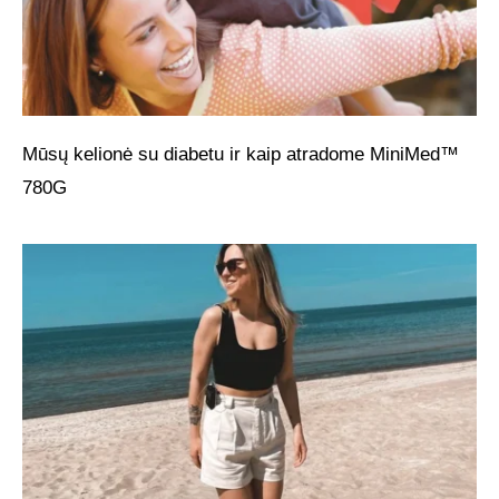
Mūsų kelionė su diabetu ir kaip atradome MiniMed™
780G