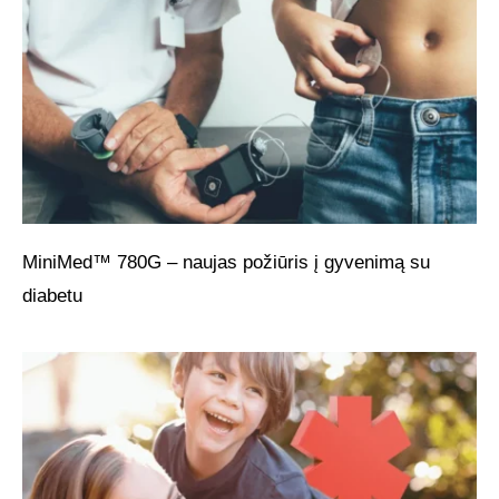
MiniMed™ 780G – naujas požiūris į gyvenimą su
diabetu