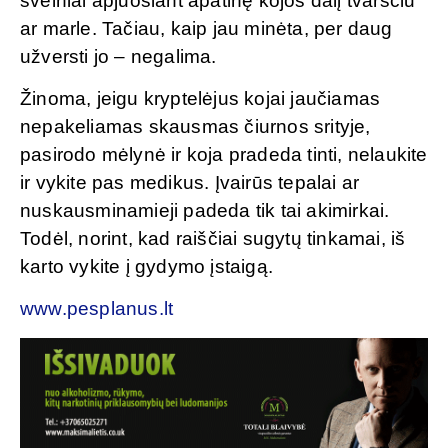
švelniai apjuosiant apatinę kojos dalį tvarsčiu
ar marle. Tačiau, kaip jau minėta, per daug
užversti jo – negalima.
Žinoma, jeigu kryptelėjus kojai jaučiamas
nepakeliamas skausmas čiurnos srityje,
pasirodo mėlynė ir koja pradeda tinti, nelaukite
ir vykite pas medikus. Įvairūs tepalai ar
nuskausminamieji padeda tik tai akimirkai.
Todėl, norint, kad raiščiai sugytų tinkamai, iš
karto vykite į gydymo įstaigą.
www.pesplanus.lt