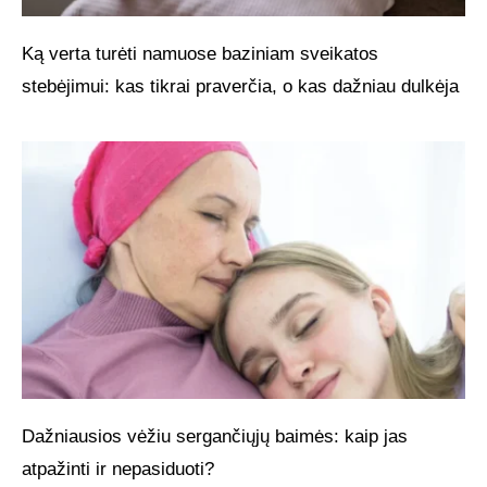
Ką verta turėti namuose baziniam sveikatos
stebėjimui: kas tikrai praverčia, o kas dažniau dulkėja
Dažniausios vėžiu sergančiųjų baimės: kaip jas
atpažinti ir nepasiduoti?