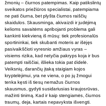
žmonių – čiurnos patempimas. Kaip patikslintų
sveikatos priežiūros specialistai, patempiama
ne pati čiurna, bet plyšta čiurnos raiščių
skaidulos. Skausminga, akivaizdi ir judėjimą
kelioms savaitėms apribojanti problema gali
kankinti kiekvieną iš mūsų: tiek profesionalūs
sportininkai, tiek skubanti moteris ar išėjęs
pasivaikščioti vyresnio amžiaus vyras –
visiems rizika, kad netyčia pakryps koja ir bus
patempti raiščiai, išlieka tokia pat didelė.
Veiksnių, darančių įtaką staigiam kojos
kryptelėjimui, yra ne viena, o po jų žmogui
tenka kęsti iš tiesų nemažus čiurnos
skausmus, gydyti susidariusias kraujosrūvas,
mažinti tinimą. Kad ir kaip stengiamės, čiurnos
traumų, deja, kartais nepavyksta išvengti.