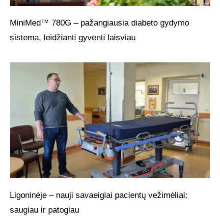
MiniMed™ 780G – pažangiausia diabeto gydymo
sistema, leidžianti gyventi laisviau
Ligoninėje – nauji savaeigiai pacientų vežimėliai:
saugiau ir patogiau