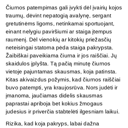
Čiurnos patempimas gali įvykti dėl įvairių kojos
traumų, dėvint nepatogią avalynę, sergant
gretutinėms ligoms, netinkamai sportuojant,
einant nelygiu paviršiumi ar staiga įtempus
raumenį. Dėl vienokių ar kitokių priežasčių
neteisingai statoma pėda staiga pakrypsta.
Žaibiškai paveikiama čiurna ir jos raiščiai. Jų
skaidulos įplyšta. Tą pačią minutę čiurnos
vietoje pajuntamas skausmas, koja patinsta.
Kitas akivaizdus požymis, kad čiurnos raiščiai
buvo patempti, yra kraujosrūva. Nors judėti ir
įmanoma, jaučiamas didelis skausmas
paprastai apriboja bet kokius žmogaus
judesius ir priverčia stabtelėti ilgesniam laikui.
Rizika, kad koja pakryps, labai dažna