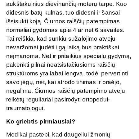
aukštakulnius dievinančių moterų tarpe. Kuo
didesnis batų kulnas, tuo didesni ir šansai
išsisukti koją. Čiurnos raiščių patempimas
normaliai gydomas apie 4 ar net 6 savaites.
Tai reiškia, kad sunkiu sužalojimo atveju
nevaržomai judėti ilgą laiką bus praktiškai
neįmanoma. Net ir pritaikius specialų gydymą,
pakenkti pilnai neatsistačiusioms raiščių
struktūroms yra labai lengva, todėl pervertinti
savo jėgų, net, kai atrodo tinimas ir praėjo,
negalima. Čiurnos raiščių patempimo atveju
reikėtų reguliariai pasirodyti ortopedui-
traumatologui.
Ko griebtis pirmiausiai?
Medikai pastebi, kad daugeliui žmonių