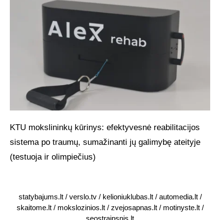
KTU mokslininkų kūrinys: efektyvesnė reabilitacijos
sistema po traumų, sumažinanti jų galimybę ateityje
(testuoja ir olimpiečius)
statybajums.lt
/
verslo.tv
/
kelioniuklubas.lt
/
automedia.lt
/
skaitome.lt
/
mokslozinios.lt
/
zvejosapnas.lt
/
motinyste.lt
/
seostraipsnis.lt