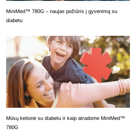
MiniMed™ 780G – naujas požiūris į gyvenimą su
diabetu
Mūsų kelionė su diabetu ir kaip atradome MiniMed™
780G