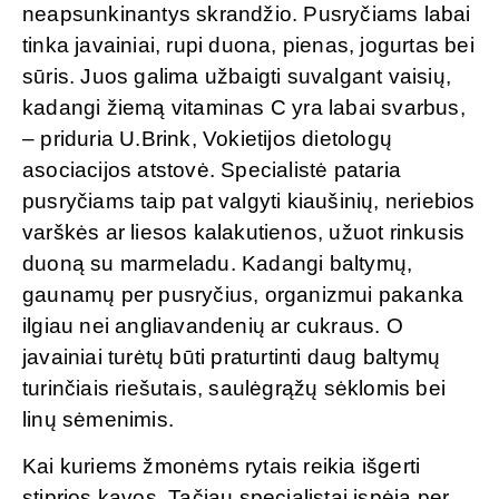
neapsunkinantys skrandžio. Pusryčiams labai
tinka javainiai, rupi duona, pienas, jogurtas bei
sūris. Juos galima užbaigti suvalgant vaisių,
kadangi žiemą vitaminas C yra labai svarbus,
– priduria U.Brink, Vokietijos dietologų
asociacijos atstovė. Specialistė pataria
pusryčiams taip pat valgyti kiaušinių, neriebios
varškės ar liesos kalakutienos, užuot rinkusis
duoną su marmeladu. Kadangi baltymų,
gaunamų per pusryčius, organizmui pakanka
ilgiau nei angliavandenių ar cukraus. O
javainiai turėtų būti praturtinti daug baltymų
turinčiais riešutais, saulėgrąžų sėklomis bei
linų sėmenimis.
Kai kuriems žmonėms rytais reikia išgerti
stiprios kavos. Tačiau specialistai įspėja per