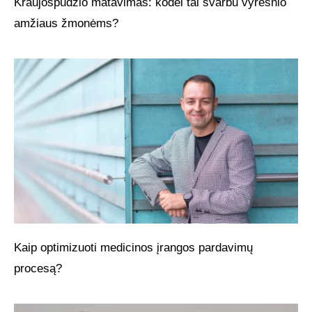
Kraujospūdžio matavimas: kodėl tai svarbu vyresnio
amžiaus žmonėms?
Kaip optimizuoti medicinos įrangos pardavimų
procesą?