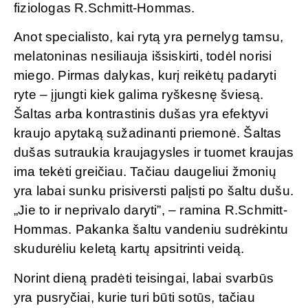
fiziologas R.Schmitt-Hommas.
Anot specialisto, kai rytą yra pernelyg tamsu,
melatoninas nesiliauja išsiskirti, todėl norisi
miego. Pirmas dalykas, kurį reikėtų padaryti
ryte – įjungti kiek galima ryškesnę šviesą.
Šaltas arba kontrastinis dušas yra efektyvi
kraujo apytaką sužadinanti priemonė. Šaltas
dušas sutraukia kraujagysles ir tuomet kraujas
ima tekėti greičiau. Tačiau daugeliui žmonių
yra labai sunku prisiversti palįsti po šaltu dušu.
„Jie to ir neprivalo daryti”, – ramina R.Schmitt-
Hommas. Pakanka šaltu vandeniu sudrėkintu
skudurėliu keletą kartų apsitrinti veidą.
Norint dieną pradėti teisingai, labai svarbūs
yra pusryčiai, kurie turi būti sotūs, tačiau