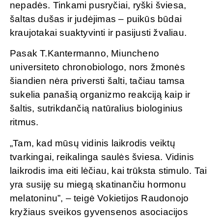
nepadės. Tinkami pusryčiai, ryški šviesa,
šaltas dušas ir judėjimas – puikūs būdai
kraujotakai suaktyvinti ir pasijusti žvaliau.
Pasak T.Kantermanno, Miuncheno
universiteto chronobiologo, nors žmonės
šiandien nėra priversti šalti, tačiau tamsa
sukelia panašią organizmo reakciją kaip ir
šaltis, sutrikdančią natūralius biologinius
ritmus.
„Tam, kad mūsų vidinis laikrodis veiktų
tvarkingai, reikalinga saulės šviesa. Vidinis
laikrodis ima eiti lėčiau, kai trūksta stimulo. Tai
yra susiję su miegą skatinančiu hormonu
melatoninu”, – teigė Vokietijos Raudonojo
kryžiaus sveikos gyvensenos asociacijos