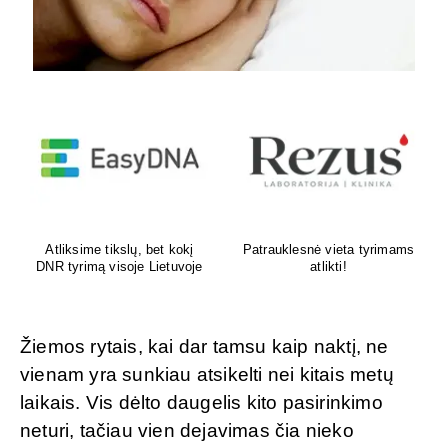
Venų ligų diagnostika,
Psichoterapeutas
lazerinis ir chirurginis
M.G.Maksimalietis
gydymas
Žiemos rytais, kai dar tamsu kaip naktį, ne
vienam yra sunkiau atsikelti nei kitais metų
laikais. Vis dėlto daugelis kito pasirinkimo
neturi, tačiau vien dejavimas čia nieko