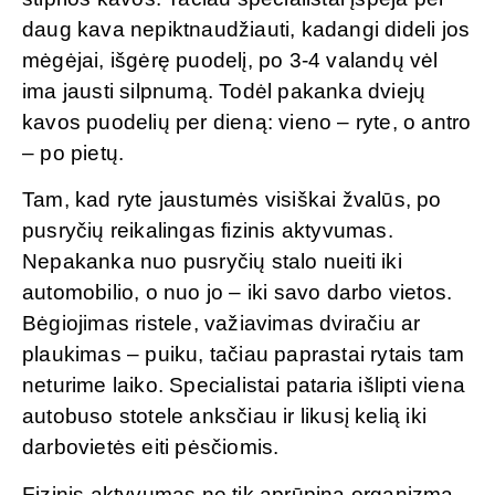
daug kava nepiktnaudžiauti, kadangi dideli jos
mėgėjai, išgėrę puodelį, po 3-4 valandų vėl
ima jausti silpnumą. Todėl pakanka dviejų
kavos puodelių per dieną: vieno – ryte, o antro
– po pietų.
Tam, kad ryte jaustumės visiškai žvalūs, po
pusryčių reikalingas fizinis aktyvumas.
Nepakanka nuo pusryčių stalo nueiti iki
automobilio, o nuo jo – iki savo darbo vietos.
Bėgiojimas ristele, važiavimas dviračiu ar
plaukimas – puiku, tačiau paprastai rytais tam
neturime laiko. Specialistai pataria išlipti viena
autobuso stotele anksčiau ir likusį kelią iki
darbovietės eiti pėsčiomis.
Fizinis aktyvumas ne tik aprūpina organizmą