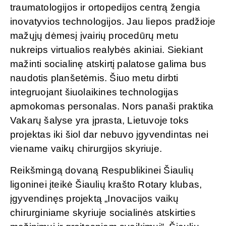
traumatologijos ir ortopedijos centrą žengia
inovatyvios technologijos. Jau liepos pradžioje
mažųjų dėmesį įvairių procedūrų metu
nukreips virtualios realybės akiniai. Siekiant
mažinti socialinę atskirtį palatose galima bus
naudotis planšetėmis. Šiuo metu dirbti
integruojant šiuolaikines technologijas
apmokomas personalas. Nors panaši praktika
Vakarų šalyse yra įprasta, Lietuvoje toks
projektas iki šiol dar nebuvo įgyvendintas nei
viename vaikų chirurgijos skyriuje.
Reikšmingą dovaną Respublikinei Šiaulių
ligoninei įteikė Šiaulių krašto Rotary klubas,
įgyvendinęs projektą „Inovacijos vaikų
chirurginiame skyriuje socialinės atskirties