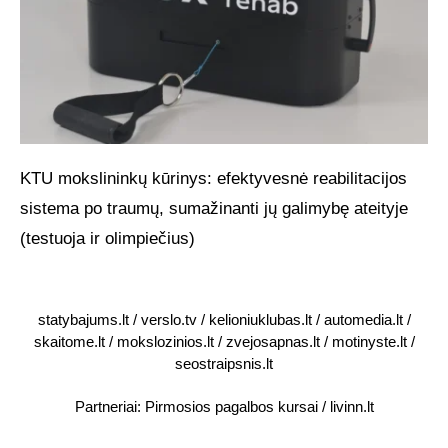
KTU mokslininkų kūrinys: efektyvesnė reabilitacijos
sistema po traumų, sumažinanti jų galimybę ateityje
(testuoja ir olimpiečius)
statybajums.lt
/
verslo.tv
/
kelioniuklubas.lt
/
automedia.lt
/
skaitome.lt
/
mokslozinios.lt
/
zvejosapnas.lt
/
motinyste.lt
/
seostraipsnis.lt
Partneriai:
Pirmosios pagalbos kursai
/
livinn.lt