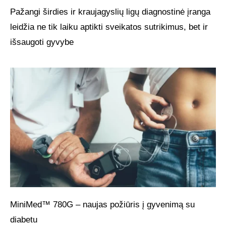
Pažangi širdies ir kraujagyslių ligų diagnostinė įranga
leidžia ne tik laiku aptikti sveikatos sutrikimus, bet ir
išsaugoti gyvybe
MiniMed™ 780G – naujas požiūris į gyvenimą su
diabetu