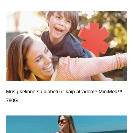
Mūsų kelionė su diabetu ir kaip atradome MiniMed™
780G