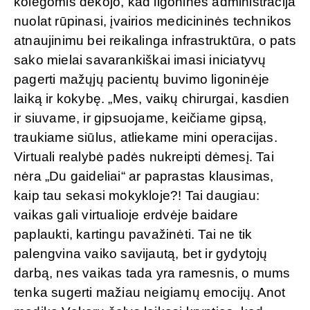
kolegomis dėkojo, kad ligoninės administracija
nuolat rūpinasi, įvairios medicininės technikos
atnaujinimu bei reikalinga infrastruktūra, o pats
sako mielai savarankiškai imasi iniciatyvų
pagerti mažųjų pacientų buvimo ligoninėje
laiką ir kokybę. „Mes, vaikų chirurgai, kasdien
ir siuvame, ir gipsuojame, keičiame gipsą,
traukiame siūlus, atliekame mini operacijas.
Virtuali realybė padės nukreipti dėmesį. Tai
nėra „Du gaideliai“ ar paprastas klausimas,
kaip tau sekasi mokykloje?! Tai daugiau:
vaikas gali virtualioje erdvėje baidare
paplaukti, kartingu pavažinėti. Tai ne tik
palengvina vaiko savijautą, bet ir gydytojų
darbą, nes vaikas tada yra ramesnis, o mums
tenka sugerti mažiau neigiamų emocijų. Anot