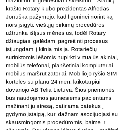
mažinimui ir greitesniam sveikimui“. Šiaulių
krašto Rotary klubo prezidentas Alfredas
Jonuška pažymėjo, kad ligoninei norint ką
nors įsigyti, viešųjų pirkimų procedūros
užtrunka ištįsus mėnesius, todėl Rotary
džiaugiasi galėdami pagreitinti procesus
įsijungdami į kilnią misiją. Rotariečių
surinktomis lėšomis nupirkti virtualūs akiniai,
mobilūs telefonai, planšetiniai kompiuteriai,
mobilūs maršrutizatoriai. Mobiliojo ryšio SIM
kortelės su planu 24 mėn. laikotarpiui
dovanojo AB Telia Lietuva. Šios priemonės
bus naudojamos jauniesiems pacientams
mažinant jų stresą, patiriamą patekus į
gydymo įstaigą, kuri dažnam asocijuojasi su
skausmingomis procedūromis, baime ir