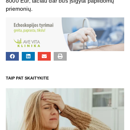
8000 Eur, tačiau dar bus įsigyta papildomų
priemonių.
TAIP PAT SKAITYKITE