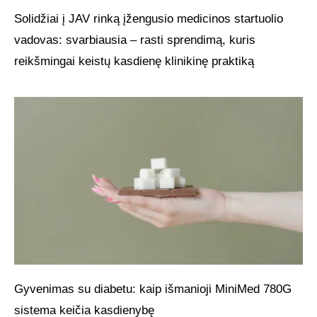
Solidžiai į JAV rinką įžengusio medicinos startuolio
vadovas: svarbiausia – rasti sprendimą, kuris
reikšmingai keistų kasdienę klinikinę praktiką
Gyvenimas su diabetu: kaip išmanioji MiniMed 780G
sistema keičia kasdienybę