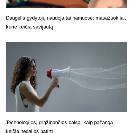
Daugelis gydytojų naudoja tai namuose: masažuokliai,
kurie keičia savijautą
Technologijos, grąžinančios balsą: kaip pažanga
keičia negalios patirtį