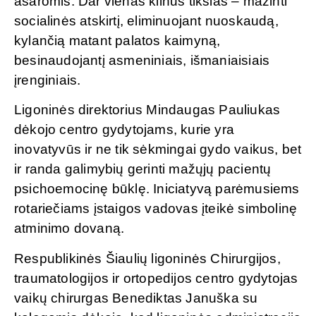
ašaromis. Dar vienas kilnus tikslas – mažinti
socialinės atskirtį, eliminuojant nuoskaudą,
kylančią matant palatos kaimyną,
besinaudojantį asmeniniais, išmaniaisiais
įrenginiais.
Ligoninės direktorius Mindaugas Pauliukas
dėkojo centro gydytojams, kurie yra
inovatyvūs ir ne tik sėkmingai gydo vaikus, bet
ir randa galimybių gerinti mažųjų pacientų
psichoemocinę būklę. Iniciatyvą parėmusiems
rotariečiams įstaigos vadovas įteikė simbolinę
atminimo dovaną.
Respublikinės Šiaulių ligoninės Chirurgijos,
traumatologijos ir ortopedijos centro gydytojas
vaikų chirurgas Benediktas Januška su