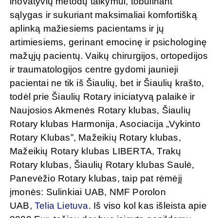
inovatyvių metodų taikymui, tobulinant
sąlygas ir sukuriant maksimaliai komfortišką
aplinką mažiesiems pacientams ir jų
artimiesiems, gerinant emocinę ir psichologinę
mažųjų pacientų. Vaikų chirurgijos, ortopedijos
ir traumatologijos centre gydomi jaunieji
pacientai ne tik iš Šiaulių, bet ir Šiaulių krašto,
todėl prie Šiaulių Rotary iniciatyvą palaikė ir
Naujosios Akmenės Rotary klubas, Šiaulių
Rotary klubas Harmonija, Asociacija „Vykinto
Rotary Klubas”, Mažeikių Rotary klubas,
Mažeikių Rotary klubas LIBERTA, Trakų
Rotary klubas, Šiaulių Rotary klubas Saulė,
Panevėžio Rotary klubas, taip pat rėmėjį
įmonės: Sulinkiai UAB, NMF Porolon
UAB,
Telia Lietuva
. Iš viso kol kas išleista apie