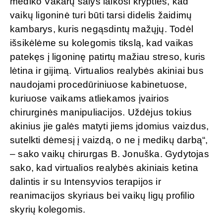
mediko Vakarų šalys laikosi krypties, kad
vaikų ligoninė turi būti tarsi didelis žaidimų
kambarys, kuris negąsdintų mažųjų. Todėl
išsikėlėme su kolegomis tikslą, kad vaikas
patekęs į ligoninę patirtų mažiau streso, kuris
lėtina ir gijimą. Virtualios realybės akiniai bus
naudojami procedūriniuose kabinetuose,
kuriuose vaikams atliekamos įvairios
chirurginės manipuliacijos. Uždėjus tokius
akinius jie galės matyti jiems įdomius vaizdus,
sutelkti dėmesį į vaizdą, o ne į medikų darbą“,
– sako vaikų chirurgas B. Jonuška. Gydytojas
sako, kad virtualios realybės akiniais ketina
dalintis ir su Intensyvios terapijos ir
reanimacijos skyriaus bei vaikų ligų profilio
skyrių kolegomis.