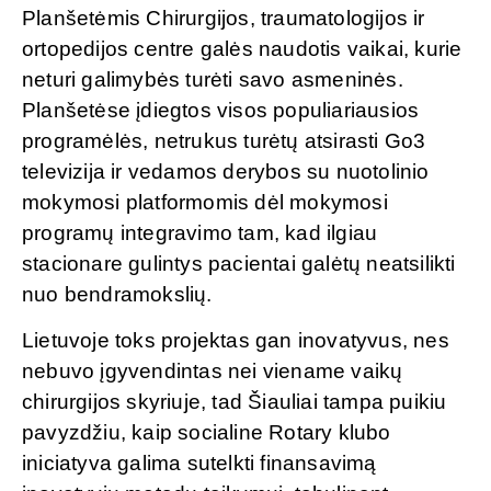
Planšetėmis Chirurgijos, traumatologijos ir
ortopedijos centre galės naudotis vaikai, kurie
neturi galimybės turėti savo asmeninės.
Planšetėse įdiegtos visos populiariausios
programėlės, netrukus turėtų atsirasti Go3
televizija ir vedamos derybos su nuotolinio
mokymosi platformomis dėl mokymosi
programų integravimo tam, kad ilgiau
stacionare gulintys pacientai galėtų neatsilikti
nuo bendramokslių.
Lietuvoje toks projektas gan inovatyvus, nes
nebuvo įgyvendintas nei viename vaikų
chirurgijos skyriuje, tad Šiauliai tampa puikiu
pavyzdžiu, kaip socialine Rotary klubo
iniciatyva galima sutelkti finansavimą