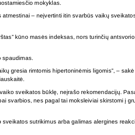
į uostamiesčio mokyklas.
tmestinai – neįvertinti itin svarbūs vaikų sveikato
irštas” kūno masės indeksas, nors turinčių antsvorio
o spaudimas.
ikų gresia rimtomis hipertoninėmis ligomis”, – sakė
iauskaitė.
vaiko sveikatos būklę, neįrašo rekomendacijų. Pas
ai svarbios, nes pagal tai moksleiviai skirstomi į g
o sveikatos sutrikimus arba galimas alergines reakci