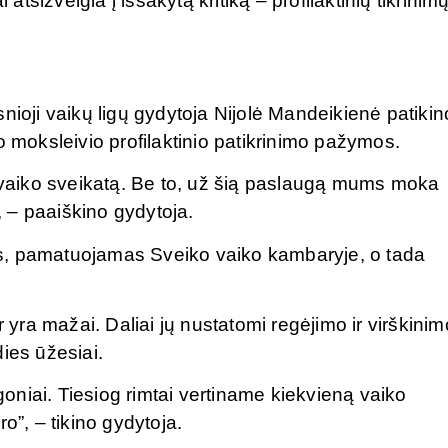
 atsižvelgia į išsakytą kritiką – profilaktinių tikrinim
nioji vaikų ligų gydytoja Nijolė Mandeikienė patikin
o moksleivio profilaktinio patikrinimo pažymos.
aiko sveikatą. Be to, už šią paslaugą mums moka
”, – paaiškino gydytoja.
s, pamatuojamas Sveiko vaiko kambaryje, o tada
ra mažai. Daliai jų nustatomi regėjimo ir virškinim
dies ūžesiai.
igoniai. Tiesiog rimtai vertiname kiekvieną vaiko
o”, – tikino gydytoja.