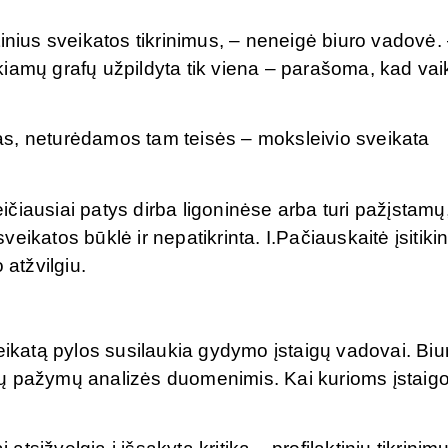
aktinius sveikatos tikrinimus, – neneigė biuro vadovė.
eikiamų grafų užpildyta tik viena – parašoma, kad va
s, neturėdamos tam teisės – moksleivio sveikata
eičiausiai patys dirba ligoninėse arba turi pažįstamų
ikatos būklė ir nepatikrinta. I.Pačiauskaitė įsitikin
 atžvilgiu.
eikatą pylos susilaukia gydymo įstaigų vadovai. Biu
ių pažymų analizės duomenimis. Kai kurioms įstai