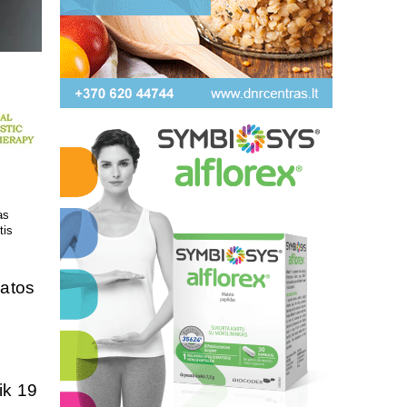
 kokį DNR
Patrauklesnė vieta tyrimams
uvoje
atlikti!
katos
ik 19