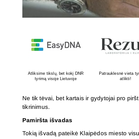
yrimams
Venų ligų diagnostika, lazerinis
Psichoterapeut
ir chirurginis gydymas
M.G.Maksimaliet
Ne tik tėvai, bet kartais ir gydytojai pro pir
tikrinimus.
Pamiršta išvadas
Tokią išvadą pateikė Klaipėdos miesto vis