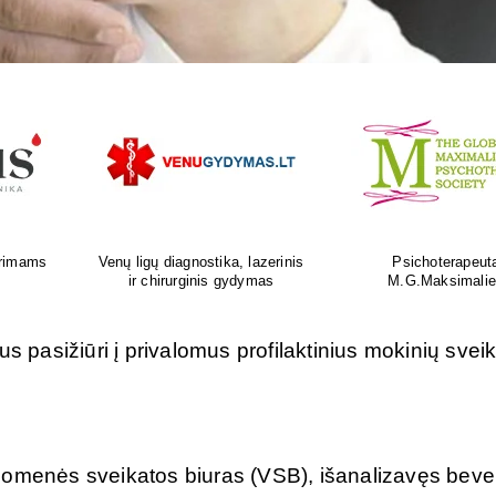
as
Ortopedijos priemonių gamyba ir
Atliksime tikslų, bet
is
individualus pritaikymas
tyrimą visoje Liet
štus pasižiūri į privalomus profilaktinius mokinių svei
uomenės sveikatos biuras (VSB), išanalizavęs beve