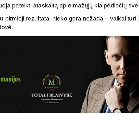
oja pateikti ataskaitą apie mažųjų klaipėdiečių sve
pirmieji rezultatai nieko gera nežada – vaikai turi 
dovė.