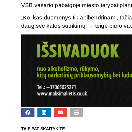
VSB vasario pabaigoje miesto tarybai planu
„Kol kas duomenys tik apibendrinami, tačiau 
daug sveikatos sutrikimų”, – teigė biuro va
TAIP PAT SKAITYKITE