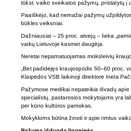
tūkst. vaiko sveikatos pažymų, pristatytų 
Paaiškėjo, kad nemažai pažymų užpildytos a
būklės veiksniai.
Dažniausiai – 25 proc. atvejų – lieka „pam
vaikų Lietuvoje kasmet daugėja.
Neretai nepamatuojamas moksleivių krauj
„Bet padidėjęs kraujospūdis 50–60 proc. va
Klaipėdos VSB laikinoji direktorė Ineta Pač
Pažymose medikai nepateikia išvadų apie 
specialistų, pastarosios mokytojams yra lab
per kūno kultūros pamokas.
Mokykloms būtina žinoti ir apie rimtus vaik
Pažymą išduoda ligoninės