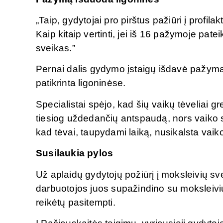
„Taip, gydytojai pro pirštus pažiūri į profil
Kaip kitaip vertinti, jei iš 16 pažymoje pat
sveikas.”
Pernai dalis gydymo įstaigų išdavė pažyma
patikrinta ligoninėse.
Specialistai spėjo, kad šių vaikų tėveliai gr
tiesiog uždedančių antspaudą, nors vaiko sve
kad tėvai, taupydami laiką, nusikalsta vaiko
Susilaukia pylos
Už aplaidų gydytojų požiūrį į moksleivių sv
darbuotojos juos supažindino su moksleiv
reikėtų pasitempti.