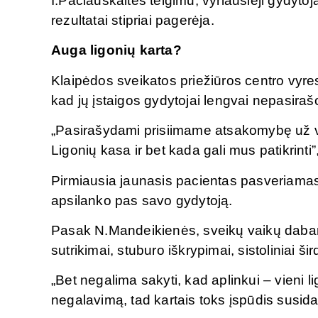
I.Pačiauskaitės teigimu, vyriausieji gydytojai
rezultatai stipriai pagerėja.
Auga ligonių karta?
Klaipėdos sveikatos priežiūros centro vyres
kad jų įstaigos gydytojai lengvai nepasiraš
„Pasirašydami prisiimame atsakomybę už v
Ligonių kasa ir bet kada gali mus patikrinti
Pirmiausia jaunasis pacientas pasveriama
apsilanko pas savo gydytoją.
Pasak N.Mandeikienės, sveikų vaikų dabar y
sutrikimai, stuburo iškrypimai, sistoliniai šir
„Bet negalima sakyti, kad aplinkui – vieni l
negalavimą, tad kartais toks įspūdis susidar