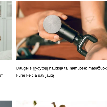
Daugelis gydytojų naudoja tai namuose: masažuokl
jam
kurie keičia savijautą