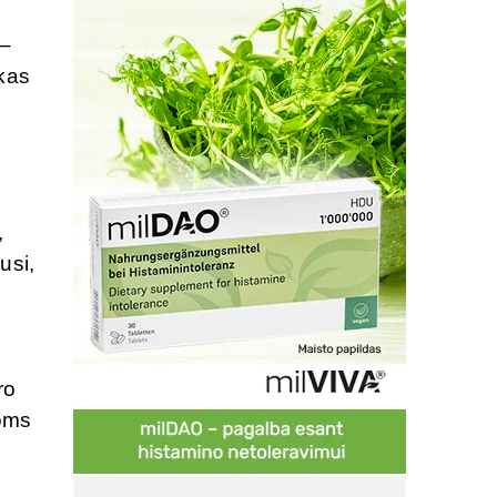
 –
ikas
,
usi,
ro
goms