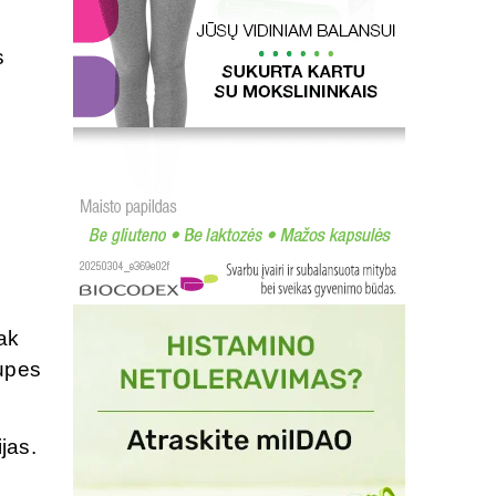
s
ak
rupes
jas.