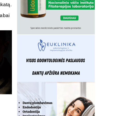
ikatą.
labai