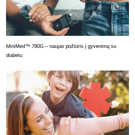
MiniMed™ 780G – naujas požiūris į gyvenimą su
diabetu