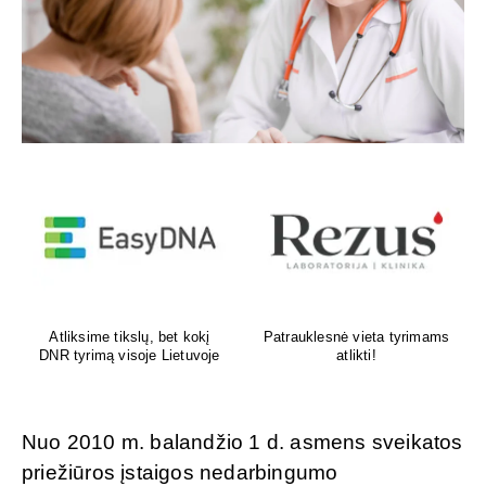
Venų ligų diagnostika,
Psichoterapeutas
lazerinis ir chirurginis
M.G.Maksimalietis
gydymas
Nuo 2010 m. balandžio 1 d. asmens sveikatos
priežiūros įstaigos nedarbingumo