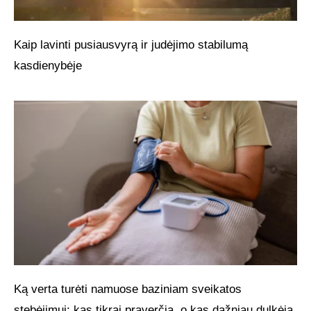
Kaip lavinti pusiausvyrą ir judėjimo stabilumą
kasdienybėje
Ką verta turėti namuose baziniam sveikatos
stebėjimui: kas tikrai praverčia, o kas dažniau dulkėja