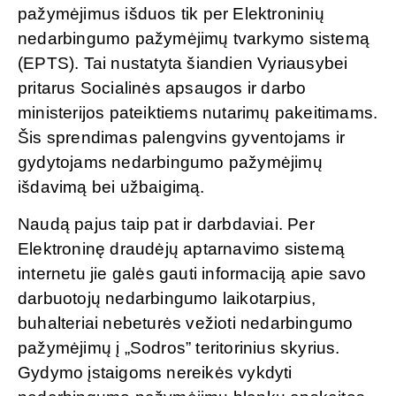
pažymėjimus išduos tik per Elektroninių
nedarbingumo pažymėjimų tvarkymo sistemą
(EPTS). Tai nustatyta šiandien Vyriausybei
pritarus Socialinės apsaugos ir darbo
ministerijos pateiktiems nutarimų pakeitimams.
Šis sprendimas palengvins gyventojams ir
gydytojams nedarbingumo pažymėjimų
išdavimą bei užbaigimą.
Naudą pajus taip pat ir darbdaviai. Per
Elektroninę draudėjų aptarnavimo sistemą
internetu jie galės gauti informaciją apie savo
darbuotojų nedarbingumo laikotarpius,
buhalteriai nebeturės vežioti nedarbingumo
pažymėjimų į „Sodros” teritorinius skyrius.
Gydymo įstaigoms nereikės vykdyti