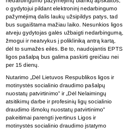
nedarbingumo pažymėjimų blankų apskaitos,
o gydytojui pildant elektroninį nedarbingumo
pažymėjimą dalis laukų užsipildys patys, tad
bus sugaištama mažiau laiko. Nesunkios ligos
atveju gydytojas galės užbaigti nedarbingumą,
žmogui ir neatvykus į polikliniką antrą kartą,
dėl to sumažės eilės. Be to, naudojantis EPTS
ligos pašalpą bus galima paskirti greičiau nei
per 15 dienų.
Nutarimo „Dėl Lietuvos Respublikos ligos ir
motinystės socialinio draudimo pašalpų
nuostatų patvirtinimo” ir „Dėl Nelaimingų
atsitikimų darbe ir profesinių ligų socialinio
draudimo išmokų nuostatų patvirtinimo”
pakeitimai parengti įvertinus Ligos ir
motinystės socialinio draudimo įstatymo