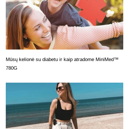
Mūsų kelionė su diabetu ir kaip atradome MiniMed™
780G