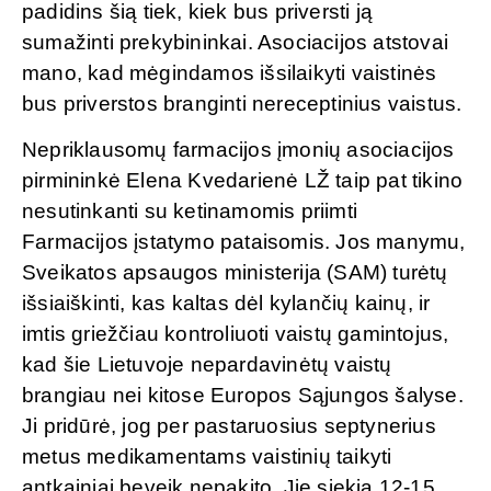
padidins šią tiek, kiek bus priversti ją
sumažinti prekybininkai. Asociacijos atstovai
mano, kad mėgindamos išsilaikyti vaistinės
bus priverstos branginti nereceptinius vaistus.
Nepriklausomų farmacijos įmonių asociacijos
pirmininkė Elena Kvedarienė LŽ taip pat tikino
nesutinkanti su ketinamomis priimti
Farmacijos įstatymo pataisomis. Jos manymu,
Sveikatos apsaugos ministerija (SAM) turėtų
išsiaiškinti, kas kaltas dėl kylančių kainų, ir
imtis griežčiau kontroliuoti vaistų gamintojus,
kad šie Lietuvoje nepardavinėtų vaistų
brangiau nei kitose Europos Sąjungos šalyse.
Ji pridūrė, jog per pastaruosius septynerius
metus medikamentams vaistinių taikyti
antkainiai beveik nepakito. Jie siekia 12-15