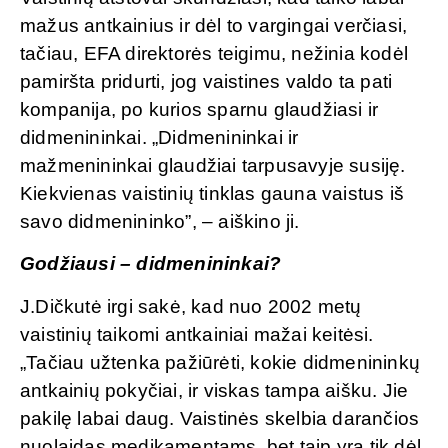
mažus antkainius ir dėl to vargingai verčiasi,
tačiau, EFA direktorės teigimu, nežinia kodėl
pamiršta pridurti, jog vaistines valdo ta pati
kompanija, po kurios sparnu glaudžiasi ir
didmenininkai. „Didmenininkai ir
mažmenininkai glaudžiai tarpusavyje susiję.
Kiekvienas vaistinių tinklas gauna vaistus iš
savo didmenininko”, – aiškino ji.
Godžiausi – didmenininkai?
J.Dičkutė irgi sakė, kad nuo 2002 metų
vaistinių taikomi antkainiai mažai keitėsi.
„Tačiau užtenka pažiūrėti, kokie didmenininkų
antkainių pokyčiai, ir viskas tampa aišku. Jie
pakilę labai daug. Vaistinės skelbia darančios
nuolaidas medikamentams, bet taip yra tik dėl