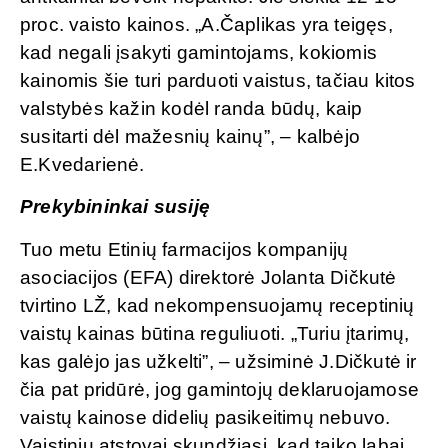
proc. vaisto kainos. „A.Čaplikas yra teigęs,
kad negali įsakyti gamintojams, kokiomis
kainomis šie turi parduoti vaistus, tačiau kitos
valstybės kažin kodėl randa būdų, kaip
susitarti dėl mažesnių kainų”, – kalbėjo
E.Kvedarienė.
Prekybininkai susiję
Tuo metu Etinių farmacijos kompanijų
asociacijos (EFA) direktorė Jolanta Dičkutė
tvirtino LŽ, kad nekompensuojamų receptinių
vaistų kainas būtina reguliuoti. „Turiu įtarimų,
kas galėjo jas užkelti”, – užsiminė J.Dičkutė ir
čia pat pridūrė, jog gamintojų deklaruojamose
vaistų kainose didelių pasikeitimų nebuvo.
Vaistinių atstovai skundžiasi, kad taiko labai