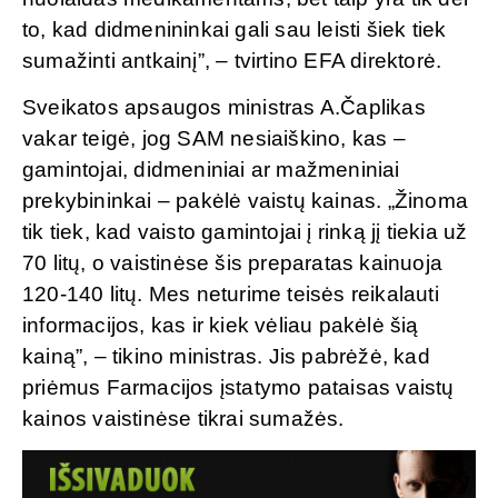
to, kad didmenininkai gali sau leisti šiek tiek
sumažinti antkainį”, – tvirtino EFA direktorė.
Sveikatos apsaugos ministras A.Čaplikas
vakar teigė, jog SAM nesiaiškino, kas –
gamintojai, didmeniniai ar mažmeniniai
prekybininkai – pakėlė vaistų kainas. „Žinoma
tik tiek, kad vaisto gamintojai į rinką jį tiekia už
70 litų, o vaistinėse šis preparatas kainuoja
120-140 litų. Mes neturime teisės reikalauti
informacijos, kas ir kiek vėliau pakėlė šią
kainą”, – tikino ministras. Jis pabrėžė, kad
priėmus Farmacijos įstatymo pataisas vaistų
kainos vaistinėse tikrai sumažės.