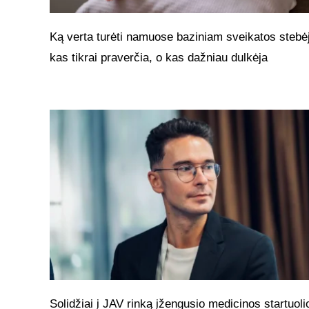
Ką verta turėti namuose baziniam sveikatos stebėj
kas tikrai praverčia, o kas dažniau dulkėja
Solidžiai į JAV rinką įžengusio medicinos startuoli