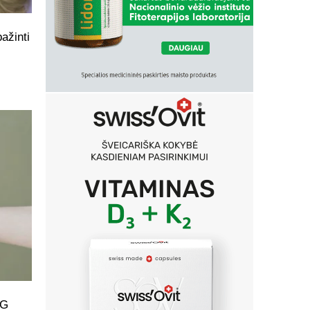
ažinti
0G