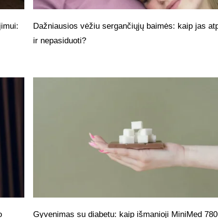
imui:
Dažniausios vėžiu sergančiųjų baimės: kaip jas atp
ir nepasiduoti?
o
Gyvenimas su diabetu: kaip išmanioji MiniMed 78