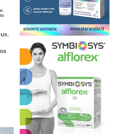
 kokį DNR
Patrauklesnė vieta tyrimams
uvoje
atlikti!
mus,
uos