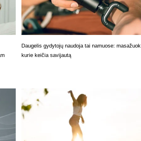
Daugelis gydytojų naudoja tai namuose: masažuokl
jam
kurie keičia savijautą