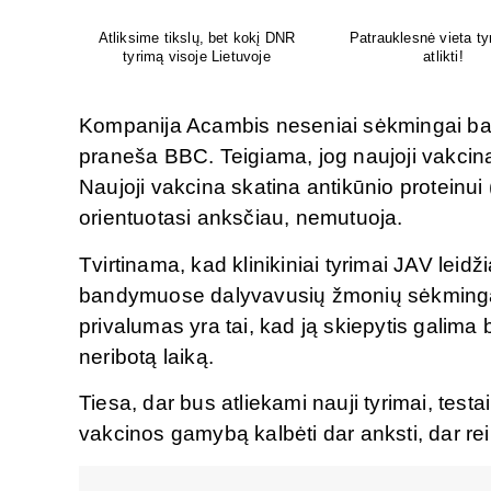
yrimams
Venų ligų diagnostika, lazerinis
Psichoterapeut
ir chirurginis gydymas
M.G.Maksimaliet
Kompanija Acambis neseniai sėkmingai bai
praneša BBC. Teigiama, jog naujoji vakcina
Naujoji vakcina skatina antikūnio proteinui 
orientuotasi anksčiau, nemutuoja.
Tvirtinama, kad klinikiniai tyrimai JAV leidž
bandymuose dalyvavusių žmonių sėkmingai 
privalumas yra tai, kad ją skiepytis galima 
neribotą laiką.
Tiesa, dar bus atliekami nauji tyrimai, testa
vakcinos gamybą kalbėti dar anksti, dar re