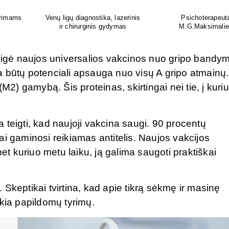
as
Ortopedijos priemonių gamyba ir
Atliksime tikslų, bet
is
individualus pritaikymas
tyrimą visoje Liet
gė naujos universalios vakcinos nuo gripo bandy
 būtų potenciali apsauga nuo visų A gripo atmainų.
(M2) gamybą. Šis proteinas, skirtingai nei tie, į kuri
ia teigti, kad naujoji vakcina saugi. 90 procentų
gaminosi reikiamas antitelis. Naujos vakcijos
bet kuriuo metu laiku, ją galima saugoti praktiškai
i. Skeptikai tvirtina, kad apie tikrą sėkmę ir masinę
ikia papildomų tyrimų.