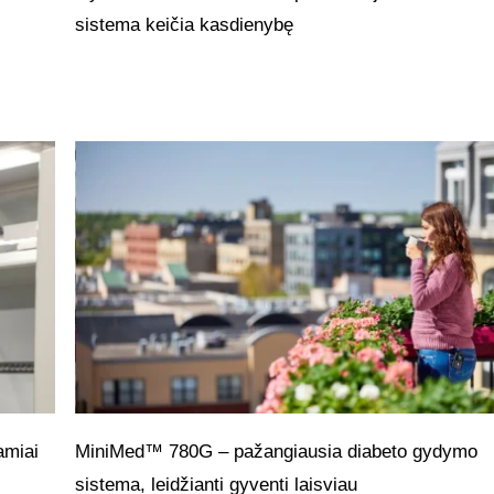
sistema keičia kasdienybę
amiai
MiniMed™ 780G – pažangiausia diabeto gydymo
sistema, leidžianti gyventi laisviau