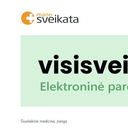
Šiuolaikinė medicina, įranga