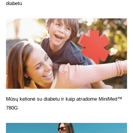
diabetu
Mūsų kelionė su diabetu ir kaip atradome MiniMed™
780G