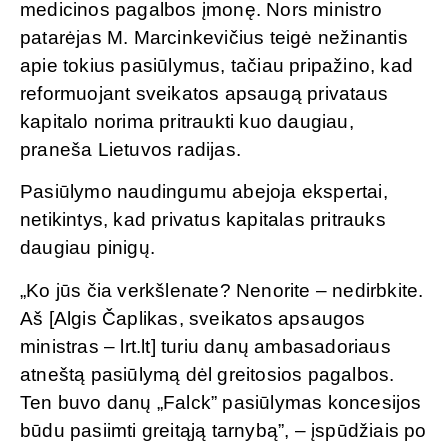
medicinos pagalbos įmonę. Nors ministro
patarėjas M. Marcinkevičius teigė nežinantis
apie tokius pasiūlymus, tačiau pripažino, kad
reformuojant sveikatos apsaugą privataus
kapitalo norima pritraukti kuo daugiau,
praneša Lietuvos radijas.
Pasiūlymo naudingumu abejoja ekspertai,
netikintys, kad privatus kapitalas pritrauks
daugiau pinigų.
„Ko jūs čia verkšlenate? Nenorite – nedirbkite.
Aš [Algis Čaplikas, sveikatos apsaugos
ministras – lrt.lt] turiu danų ambasadoriaus
atneštą pasiūlymą dėl greitosios pagalbos.
Ten buvo danų „Falck” pasiūlymas koncesijos
būdu pasiimti greitąją tarnybą”, – įspūdžiais po