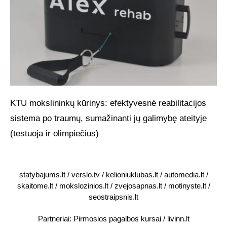
KTU mokslininkų kūrinys: efektyvesnė reabilitacijos
sistema po traumų, sumažinanti jų galimybę ateityje
(testuoja ir olimpiečius)
statybajums.lt
/
verslo.tv
/
kelioniuklubas.lt
/
automedia.lt
/
skaitome.lt
/
mokslozinios.lt
/
zvejosapnas.lt
/
motinyste.lt
/
seostraipsnis.lt
Partneriai:
Pirmosios pagalbos kursai
/
livinn.lt