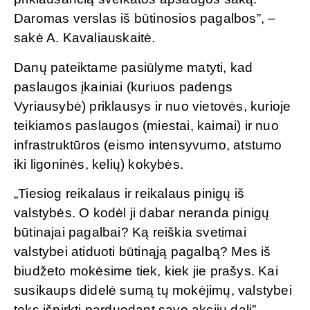
Daromas verslas iš būtinosios pagalbos”, –
sakė A. Kavaliauskaitė.
Danų pateiktame pasiūlyme matyti, kad
paslaugos įkainiai (kuriuos padengs
Vyriausybė) priklausys ir nuo vietovės, kurioje
teikiamos paslaugos (miestai, kaimai) ir nuo
infrastruktūros (eismo intensyvumo, atstumo
iki ligoninės, kelių) kokybės.
„Tiesiog reikalaus ir reikalaus pinigų iš
valstybės. O kodėl ji dabar neranda pinigų
būtinajai pagalbai? Ką reiškia svetimai
valstybei atiduoti būtinąją pagalbą? Mes iš
biudžeto mokėsime tiek, kiek jie prašys. Kai
susikaups didelė sumą tų mokėjimų, valstybei
teks išpirkti parduodant savo akcijų dalį”, –