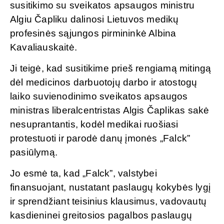
susitikimo su sveikatos apsaugos ministru
Algiu Čapliku dalinosi Lietuvos medikų
profesinės sąjungos pirmininkė Albina
Kavaliauskaitė.
Ji teigė, kad susitikime prieš rengiamą mitingą
dėl medicinos darbuotojų darbo ir atostogų
laiko suvienodinimo sveikatos apsaugos
ministras liberalcentristas Algis Čaplikas sakė
nesuprantantis, kodėl medikai ruošiasi
protestuoti ir parodė danų įmonės „Falck”
pasiūlymą.
Jo esmė ta, kad „Falck”, valstybei
finansuojant, nustatant paslaugų kokybės lygį
ir sprendžiant teisinius klausimus, vadovautų
kasdieninei greitosios pagalbos paslaugų