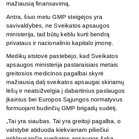
mažiausią finansavimą.
Antra, šiuo metu GMP steigėjos yra
savivaldybės, ne Sveikatos apsaugos
ministerija, tad būtų keblu kurti bendrą
privataus ir nacionalinio kapitalo įmonę.
Medikų atstovė pastebėjo, kad Sveikatos
apsaugos ministerija pastaraisiais metais
greitosios medicinos pagalbai skyrė
mažiausią dalį sveikatos apsaugai skiriamų
lėšų ir neatsižvelgia į dabartinius paslaugos
įkainius bei Europos Sąjungos normatyvus
formuojant budinčių GMP brigadų sudėtį.
„Tai yra siaubas. Tai yra greitoji pagalba, o
valstybė atiduoda kiekvienam piliečiui
priklausančią sveikatos apsaugos šaką.