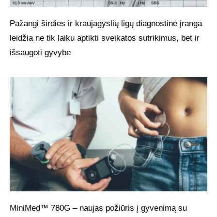
Pažangi širdies ir kraujagyslių ligų diagnostinė įranga
leidžia ne tik laiku aptikti sveikatos sutrikimus, bet ir
išsaugoti gyvybe
MiniMed™ 780G – naujas požiūris į gyvenimą su