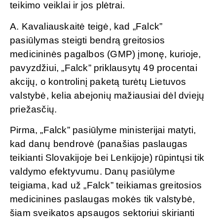
teikimo veiklai ir jos plėtrai.
A. Kavaliauskaitė teigė, kad „Falck”
pasiūlymas steigti bendrą greitosios
medicininės pagalbos (GMP) įmonę, kurioje,
pavyzdžiui, „Falck” priklausytų 49 procentai
akcijų, o kontrolinį paketą turėtų Lietuvos
valstybė, kelia abejonių mažiausiai dėl dviejų
priežasčių.
Pirma, „Falck” pasiūlyme ministerijai matyti,
kad danų bendrovė (panašias paslaugas
teikianti Slovakijoje bei Lenkijoje) rūpintųsi tik
valdymo efektyvumu. Danų pasiūlyme
teigiama, kad už „Falck” teikiamas greitosios
medicinines paslaugas mokės tik valstybė,
šiam sveikatos apsaugos sektoriui skirianti