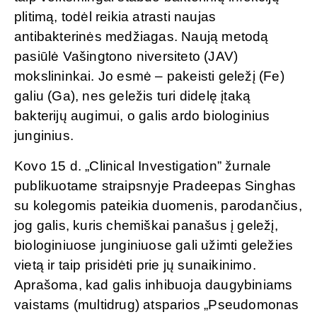
plitimą, todėl reikia atrasti naujas
antibakterinės medžiagas. Naują metodą
pasiūlė Vašingtono niversiteto (JAV)
mokslininkai. Jo esmė – pakeisti geležį (Fe)
galiu (Ga), nes geležis turi didelę įtaką
bakterijų augimui, o galis ardo biologinius
junginius.
Kovo 15 d. „Clinical Investigation” žurnale
publikuotame straipsnyje Pradeepas Singhas
su kolegomis pateikia duomenis, parodančius,
jog galis, kuris chemiškai panašus į geležį,
biologiniuose junginiuose gali užimti geležies
vietą ir taip prisidėti prie jų sunaikinimo.
Aprašoma, kad galis inhibuoja daugybiniams
vaistams (multidrug) atsparios „Pseudomonas