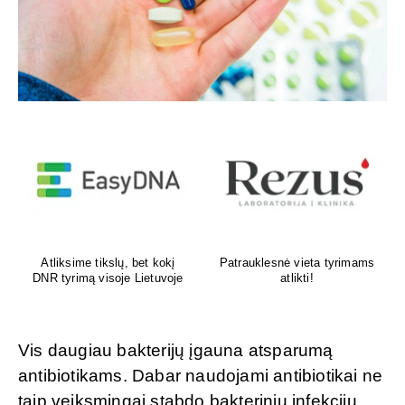
Venų ligų diagnostika,
Psichoterapeutas
lazerinis ir chirurginis
M.G.Maksimalietis
gydymas
Vis daugiau bakterijų įgauna atsparumą
antibiotikams. Dabar naudojami antibiotikai ne
taip veiksmingai stabdo bakterinių infekcijų