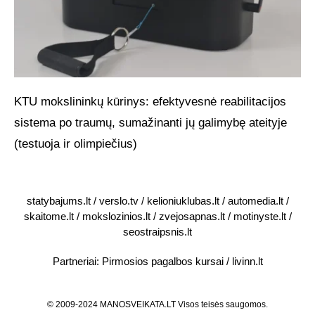
KTU mokslininkų kūrinys: efektyvesnė reabilitacijos
sistema po traumų, sumažinanti jų galimybę ateityje
(testuoja ir olimpiečius)
statybajums.lt
/
verslo.tv
/
kelioniuklubas.lt
/
automedia.lt
/
skaitome.lt
/
mokslozinios.lt
/
zvejosapnas.lt
/
motinyste.lt
/
seostraipsnis.lt
Partneriai:
Pirmosios pagalbos kursai
/
livinn.lt
© 2009-2024 MANOSVEIKATA.LT Visos teisės saugomos.