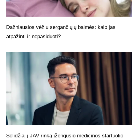
Dažniausios vėžiu sergančiųjų baimės: kaip jas
atpažinti ir nepasiduoti?
Solidžiai į JAV rinką įžengusio medicinos startuolio