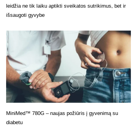
leidžia ne tik laiku aptikti sveikatos sutrikimus, bet ir
išsaugoti gyvybe
MiniMed™ 780G – naujas požiūris į gyvenimą su
diabetu