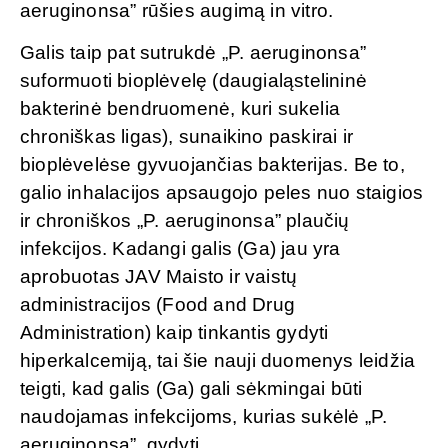
aeruginonsa” rūšies augimą in vitro.
Galis taip pat sutrukdė „P. aeruginonsa”
suformuoti bioplėvelę (daugialąstelininė
bakterinė bendruomenė, kuri sukelia
chroniškas ligas), sunaikino paskirai ir
bioplėvelėse gyvuojančias bakterijas. Be to,
galio inhalacijos apsaugojo peles nuo staigios
ir chroniškos „P. aeruginonsa” plaučių
infekcijos. Kadangi galis (Ga) jau yra
aprobuotas JAV Maisto ir vaistų
administracijos (Food and Drug
Administration) kaip tinkantis gydyti
hiperkalcemiją, tai šie nauji duomenys leidžia
teigti, kad galis (Ga) gali sėkmingai būti
naudojamas infekcijoms, kurias sukėlė „P.
aeruginonsa”, gydyti.