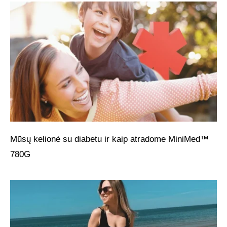
Mūsų kelionė su diabetu ir kaip atradome MiniMed™
780G