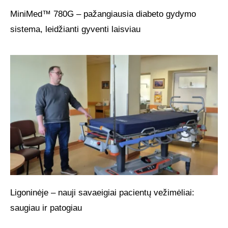
MiniMed™ 780G – pažangiausia diabeto gydymo
sistema, leidžianti gyventi laisviau
Ligoninėje – nauji savaeigiai pacientų vežimėliai:
saugiau ir patogiau