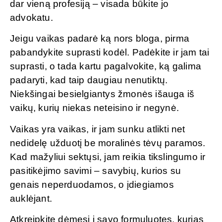
dar vieną profesiją – visada būkite jo
advokatu.
Jeigu vaikas padarė ką nors bloga, pirma
pabandykite suprasti kodėl. Padėkite ir jam tai
suprasti, o tada kartu pagalvokite, ką galima
padaryti, kad taip daugiau nenutiktų.
Niekšingai besielgiantys žmonės išauga iš
vaikų, kurių niekas neteisino ir negynė.
Vaikas yra vaikas, ir jam sunku atlikti net
nedidelę užduotį be moralinės tėvų paramos.
Kad mažyliui sektųsi, jam reikia tikslingumo ir
pasitikėjimo savimi – savybių, kurios su
genais neperduodamos, o įdiegiamos
auklėjant.
Atkreipkite dėmesį į savo formuluotes, kurias