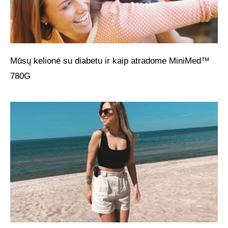
Mūsų kelionė su diabetu ir kaip atradome MiniMed™
780G