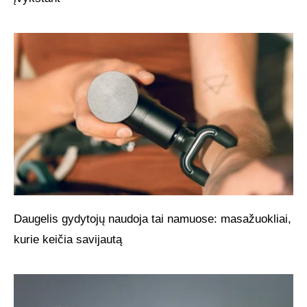
Daugelis gydytojų naudoja tai namuose: masažuokliai,
kurie keičia savijautą