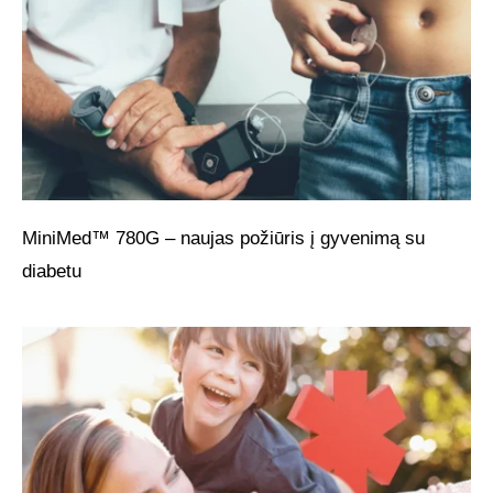
MiniMed™ 780G – naujas požiūris į gyvenimą su
diabetu