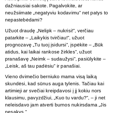
dažniausiai sakote. Pagalvokite, ar
neužsiimate „negatyviu kodavimu” net patys to
nepastebėdami?
Užuot draudę „Nelipk – nukrisi!”, verčiau
patarkite – „Laikykis tvirčiau!”, užuot
prognozavę „Tu tuoj įsidursi”, įspėkite – „Būk
atidus, kai laikai rankose žirkles”, užuot
pranašavę „Neimk – sudaužysi”, pasiūlykite –
„Leisk, aš tau padėsiu” ir panašiai.
Vieno dvimečio berniuko mama visą laiką
skundėsi, kad sūnus auga tylenis. Tačiau kai
artimieji ar svečiai kreipdavosi į jį kokiu nors
klausimu, pavyzdžiui, „Kuo tu vardu?”, – ji net
neleisdavo jam atverti burnos nukirsdama „Jis
nesakys.”