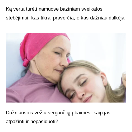
Ką verta turėti namuose baziniam sveikatos
stebėjimui: kas tikrai praverčia, o kas dažniau dulkėja
Dažniausios vėžiu sergančiųjų baimės: kaip jas
atpažinti ir nepasiduoti?