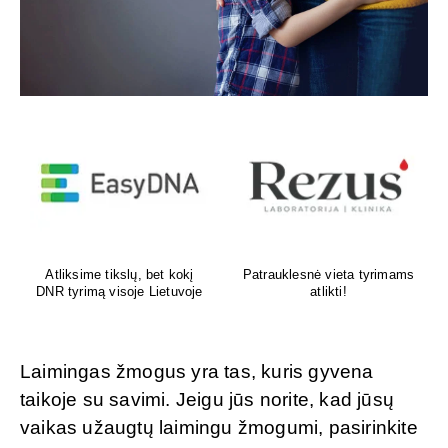
Venų ligų diagnostika,
Psichoterapeutas
lazerinis ir chirurginis
M.G.Maksimalietis
gydymas
Laimingas žmogus yra tas, kuris gyvena
taikoje su savimi. Jeigu jūs norite, kad jūsų
vaikas užaugtų laimingu žmogumi, pasirinkite