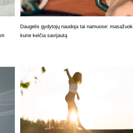
Daugelis gydytojų naudoja tai namuose: masažuokl
jam
kurie keičia savijautą