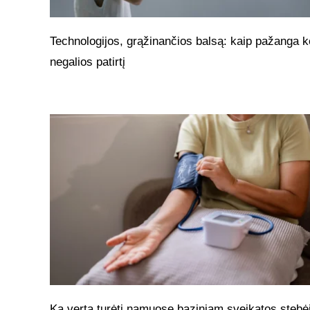
Technologijos, grąžinančios balsą: kaip pažanga k
negalios patirtį
Ką verta turėti namuose baziniam sveikatos stebėj