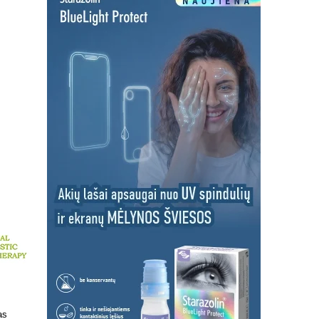
 kokį DNR
Patrauklesnė vieta tyrimams