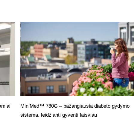
amiai
MiniMed™ 780G – pažangiausia diabeto gydymo
sistema, leidžianti gyventi laisviau