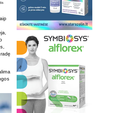
uvoje
atlikti!
aip
ja,
o
s,
aradę
alima
angos