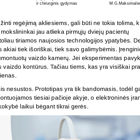
is
individualus pritaikymas
tyrimą visoje Liet
inti regėjimą akliesiems, gali būti ne tokia tolima, k
okslininkai jau atlieka pirmųjų dviejų pacientų
iau tiriamos naujosios technologijos ypatybės. De
 akiai tiek išoriškai, tiek savo galimybėmis. Įrengini
 sumontuotų vaizdo kamerų. Jei eksperimentas pavyk
us vaizdo kontūrus. Tačiau tiems, kas yra visiškai pr
jienas.
is nesustos. Prototipas yra tik bandomasis, todėl g
ontuojamos tiesiai pačioje akyje, o elektroninės įr
kybė laikui bėgant tikrai gerės.