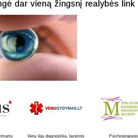
ngė dar vieną žingsnį realybės link
as
Ortopedijos priemonių gamyba ir
Atliksime tikslų, bet