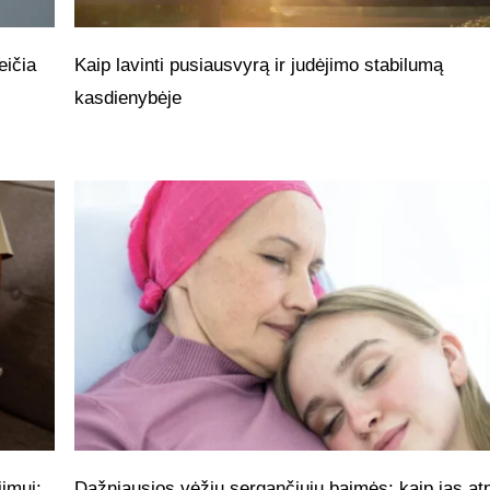
eičia
Kaip lavinti pusiausvyrą ir judėjimo stabilumą
kasdienybėje
imui:
Dažniausios vėžiu sergančiųjų baimės: kaip jas atp