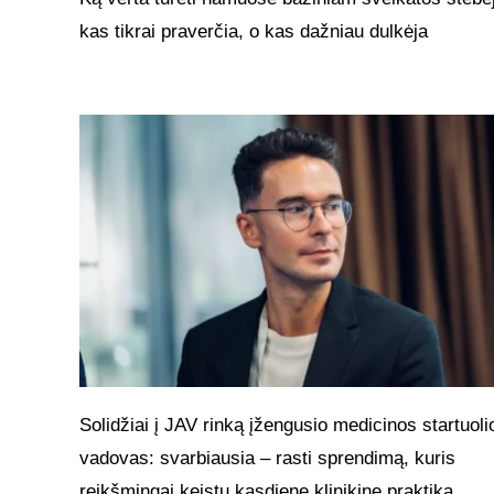
kas tikrai praverčia, o kas dažniau dulkėja
Solidžiai į JAV rinką įžengusio medicinos startuoli
vadovas: svarbiausia – rasti sprendimą, kuris
reikšmingai keistų kasdienę klinikinę praktiką