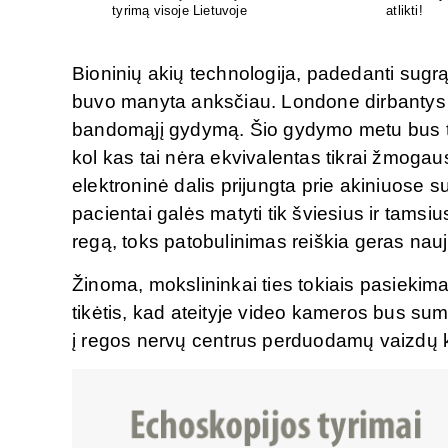
ir chirurginis gydymas
M.G.Maksimaliet
Bioninių akių technologija, padedanti sugrąž
buvo manyta anksčiau. Londone dirbantys m
bandomąjį gydymą. Šio gydymo metu bus tol
kol kas tai nėra ekvivalentas tikrai žmogaus
elektroninė dalis prijungta prie akiniuose
pacientai galės matyti tik šviesius ir tamsi
regą, toks patobulinimas reiškia geras nau
Žinoma, mokslininkai ties tokiais pasiekima
tikėtis, kad ateityje video kameros bus sum
į regos nervų centrus perduodamų vaizdų ko