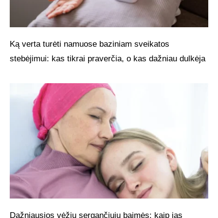
Ką verta turėti namuose baziniam sveikatos
stebėjimui: kas tikrai praverčia, o kas dažniau dulkėja
Dažniausios vėžiu sergančiųjų baimės: kaip jas