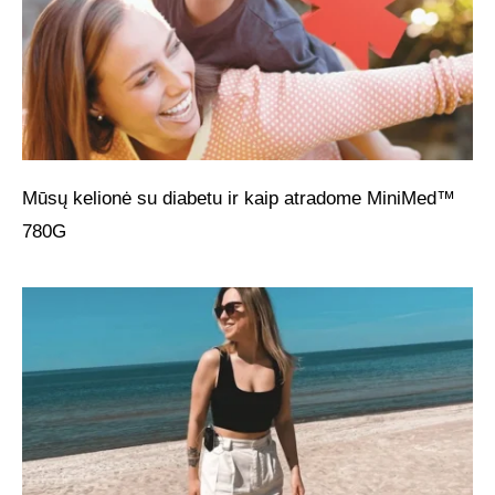
Mūsų kelionė su diabetu ir kaip atradome MiniMed™
780G