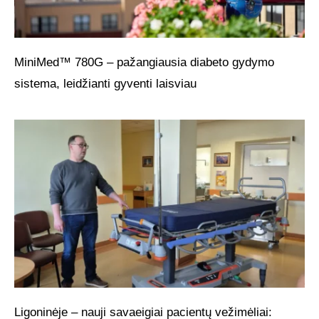
MiniMed™ 780G – pažangiausia diabeto gydymo
sistema, leidžianti gyventi laisviau
Ligoninėje – nauji savaeigiai pacientų vežimėliai: