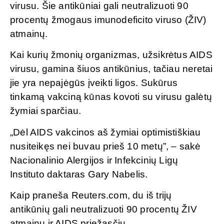
virusu. Šie antikūniai gali neutralizuoti 90
procentų žmogaus imunodeficito viruso (ŽIV)
atmainų.
Kai kurių žmonių organizmas, užsikrėtus AIDS
virusu, gamina šiuos antikūnius, tačiau neretai
jie yra nepajėgūs įveikti ligos. Sukūrus
tinkamą vakciną kūnas kovoti su virusu galėtų
žymiai sparčiau.
„Dėl AIDS vakcinos aš žymiai optimistiškiau
nusiteikęs nei buvau prieš 10 metų”, – sakė
Nacionalinio Alergijos ir Infekcinių Ligų
Instituto daktaras Gary Nabelis.
Kaip praneša Reuters.com, du iš trijų
antikūnių gali neutralizuoti 90 procentų ŽIV
atmainų ir AIDS priežasčių.