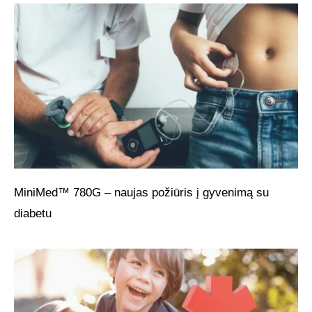
MiniMed™ 780G – naujas požiūris į gyvenimą su
diabetu