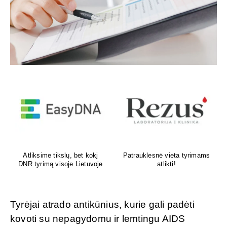
Venų ligų diagnostika,
Psichoterapeutas
lazerinis ir chirurginis
M.G.Maksimalietis
gydymas
Tyrėjai atrado antikūnius, kurie gali padėti
kovoti su nepagydomu ir lemtingu AIDS