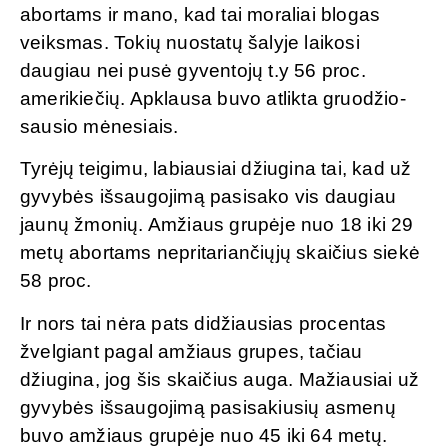
abortams ir mano, kad tai moraliai blogas
veiksmas. Tokių nuostatų šalyje laikosi
daugiau nei pusė gyventojų t.y 56 proc.
amerikiečių. Apklausa buvo atlikta gruodžio-
sausio mėnesiais.
Tyrėjų teigimu, labiausiai džiugina tai, kad už
gyvybės išsaugojimą pasisako vis daugiau
jaunų žmonių. Amžiaus grupėje nuo 18 iki 29
metų abortams nepritariančiųjų skaičius siekė
58 proc.
Ir nors tai nėra pats didžiausias procentas
žvelgiant pagal amžiaus grupes, tačiau
džiugina, jog šis skaičius auga. Mažiausiai už
gyvybės išsaugojimą pasisakiusių asmenų
buvo amžiaus grupėje nuo 45 iki 64 metų.