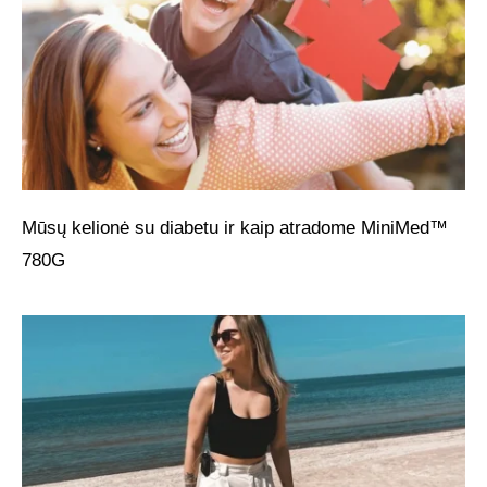
Mūsų kelionė su diabetu ir kaip atradome MiniMed™
780G