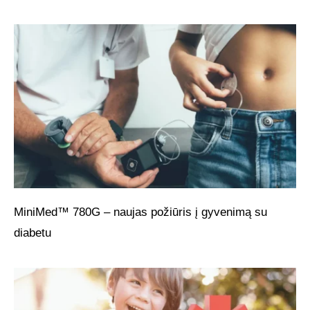
MiniMed™ 780G – naujas požiūris į gyvenimą su
diabetu