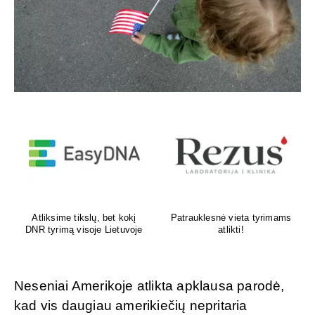
Venų ligų diagnostika,
Psichoterapeutas
lazerinis ir chirurginis
M.G.Maksimalietis
gydymas
Neseniai Amerikoje atlikta apklausa parodė,
kad vis daugiau amerikiečių nepritaria