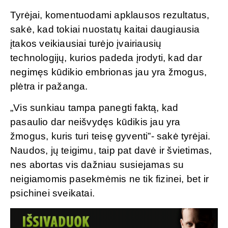
Tyrėjai, komentuodami apklausos rezultatus,
sakė, kad tokiai nuostatų kaitai daugiausia
įtakos veikiausiai turėjo įvairiausių
technologijų, kurios padeda įrodyti, kad dar
negimęs kūdikio embrionas jau yra žmogus,
plėtra ir pažanga.
„Vis sunkiau tampa panegti faktą, kad
pasaulio dar neišvydęs kūdikis jau yra
žmogus, kuris turi teisę gyventi”- sakė tyrėjai.
Naudos, jų teigimu, taip pat davė ir švietimas,
nes abortas vis dažniau susiejamas su
neigiamomis pasekmėmis ne tik fizinei, bet ir
psichinei sveikatai.