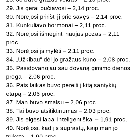
29. Jis gerai bučiavosi – 2,14 proc.
30. Norėjosi pririšti jį prie savęs – 2,14 proc.
31. Kunkuliavo hormonai – 2,11 proc.
32. Norėjosi išmėginti naujas pozas – 2,11
proc.
33. Norėjosi įsimylėti – 2,11 proc.
34. „Užkibau” dėl jo gražaus kūno – 2,08 proc.
35. Pasidovanojau sau dovaną gimimo dienos
proga – 2,06 proc.
36. Pats laikas buvo pereiti į kitą santykių
etapą – 2,06 proc.
37. Man buvo smalsu – 2,06 proc.
38. Tai buvo atsitiktinumas – 2,03 proc.
39. Jis elgėsi labai inteligentiškai – 1,91 proc.
40. Norėjosi, kad jis suprastų, kaip man jo
trūksta – 1,90 proc.