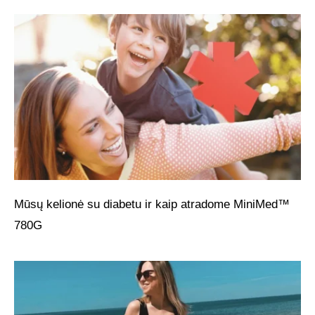
Mūsų kelionė su diabetu ir kaip atradome MiniMed™
780G