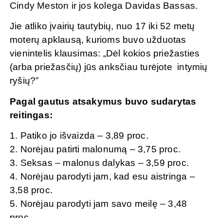
Cindy Meston ir jos kolega Davidas Bassas.
Jie atliko įvairių tautybių, nuo 17 iki 52 metų
moterų apklausą, kurioms buvo užduotas
vienintelis klausimas: „Dėl kokios priežasties
(arba priežasčių) jūs anksčiau turėjote intymių
ryšių?”
Pagal gautus atsakymus buvo sudarytas
reitingas:
1. Patiko jo išvaizda – 3,89 proc.
2. Norėjau patirti malonumą – 3,75 proc.
3. Seksas – malonus dalykas – 3,59 proc.
4. Norėjau parodyti jam, kad esu aistringa –
3,58 proc.
5. Norėjau parodyti jam savo meilę – 3,48
proc.