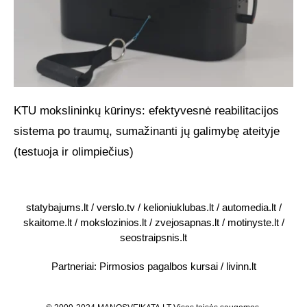
KTU mokslininkų kūrinys: efektyvesnė reabilitacijos
sistema po traumų, sumažinanti jų galimybę ateityje
(testuoja ir olimpiečius)
statybajums.lt
/
verslo.tv
/
kelioniuklubas.lt
/
automedia.lt
/
skaitome.lt
/
mokslozinios.lt
/
zvejosapnas.lt
/
motinyste.lt
/
seostraipsnis.lt
Partneriai:
Pirmosios pagalbos kursai
/
livinn.lt