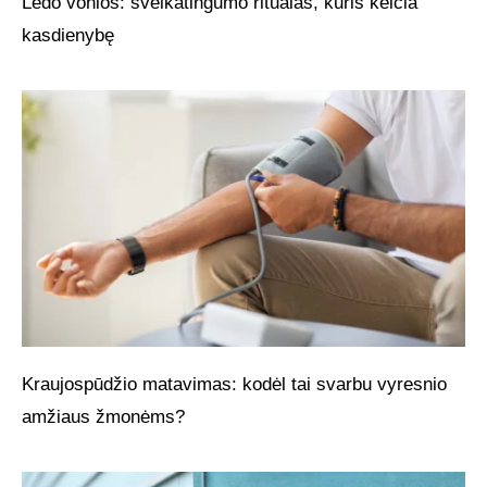
Ledo vonios: sveikatingumo ritualas, kuris keičia
kasdienybę
Kraujospūdžio matavimas: kodėl tai svarbu vyresnio
amžiaus žmonėms?