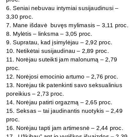
6. Seniai nebuvau intymiai susijaudinusi –
3,30 proc.
7. Mane išdavė buvęs mylimasis – 3,11 proc.
8. Mylėtis – linksma – 3,05 proc.
9. Supratau, kad įsimylėjau – 2,92 proc.
10. Netikėtai susijaudinau – 2,89 proc.
11. Norėjau suteikti jam malonumą – 2,79
proc.
12. Norėjosi emocinio artumo – 2,76 proc.
13. Norėjau tik patenkinti savo seksualinius
poreikius – 2,73 proc.
14. Norėjau patirti orgazmą – 2,65 proc.
15. Seksas – tai jaudinantis nuotykis – 2,49
proc.
16. Norėjau tapti jam artimesnė – 2,44 proc.
17. „Užkibau” ant jo vyriškos išvaizdos – 2,39