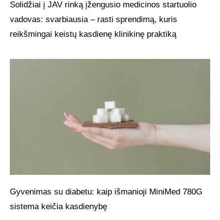
Solidžiai į JAV rinką įžengusio medicinos startuolio
vadovas: svarbiausia – rasti sprendimą, kuris
reikšmingai keistų kasdienę klinikinę praktiką
Gyvenimas su diabetu: kaip išmanioji MiniMed 780G
sistema keičia kasdienybę