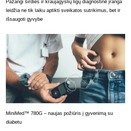
Pažangi širdies ir kraujagyslių ligų diagnostinė įranga
leidžia ne tik laiku aptikti sveikatos sutrikimus, bet ir
išsaugoti gyvybe
MiniMed™ 780G – naujas požiūris į gyvenimą su
diabetu