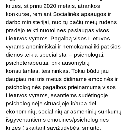
krizes, stiprinti 2020 metais, atrankos
konkurse, remiant Socialinės apsaugos ir
darbo ministerijai, nuo tų pačių metų rudens
pradėjo teikti nuotolines paslaugas visos
Lietuvos vyrams. Pagalbą visos Lietuvos
vyrams anonimiškai ir nemokamai iki pat šios
dienos teikia specialistai – psichologai,
psichoterapeutai, priklausomybių
konsultantas, teisininkas. Tokiu būdu jau
daugiau nei tris metus didiname emocinės ir
psichologinės pagalbos prieinamumą visos
Lietuvos vyrams, esantiems sudėtingoje
psichologinėje situacijoje ir/arba dėl
ekonominių, socialinių ar asmeninių sunkumų
išgyvenantiems emocines/psichologines
krizes (įskaitant savižudybės, smurto,