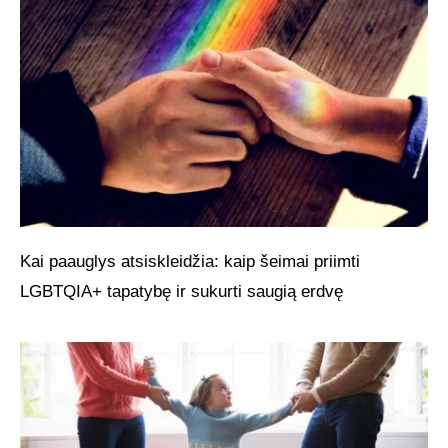
Kai paauglys atsiskleidžia: kaip šeimai priimti
LGBTQIA+ tapatybę ir sukurti saugią erdvę