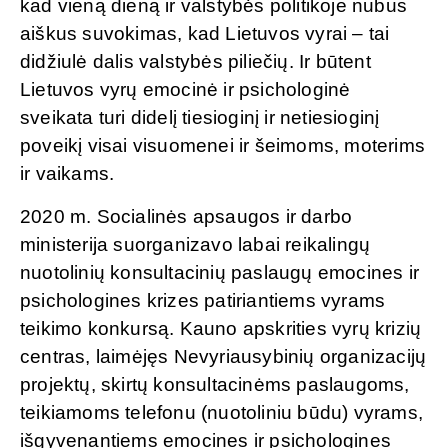
kad vieną dieną ir valstybės politikoje nubus
aiškus suvokimas, kad Lietuvos vyrai – tai
didžiulė dalis valstybės piliečių. Ir būtent
Lietuvos vyrų emocinė ir psichologinė
sveikata turi didelį tiesioginį ir netiesioginį
poveikį visai visuomenei ir šeimoms, moterims
ir vaikams.
2020 m. Socialinės apsaugos ir darbo
ministerija suorganizavo labai reikalingų
nuotolinių konsultacinių paslaugų emocines ir
psichologines krizes patiriantiems vyrams
teikimo konkursą. Kauno apskrities vyrų krizių
centras, laimėjęs Nevyriausybinių organizacijų
projektų, skirtų konsultacinėms paslaugoms,
teikiamoms telefonu (nuotoliniu būdu) vyrams,
išgyvenantiems emocines ir psichologines