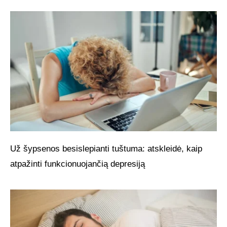
Už šypsenos besislepianti tuštuma: atskleidė, kaip
atpažinti funkcionuojančią depresiją