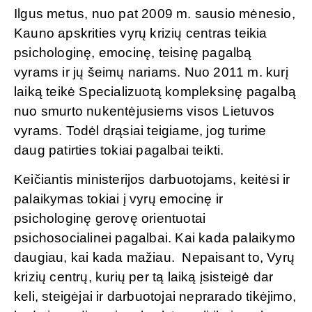
Ilgus metus, nuo pat 2009 m. sausio mėnesio,
Kauno apskrities vyrų krizių centras teikia
psichologinę, emocinę, teisinę pagalbą
vyrams ir jų šeimų nariams. Nuo 2011 m. kurį
laiką teikė Specializuotą kompleksinę pagalbą
nuo smurto nukentėjusiems visos Lietuvos
vyrams. Todėl drąsiai teigiame, jog turime
daug patirties tokiai pagalbai teikti.
Keičiantis ministerijos darbuotojams, keitėsi ir
palaikymas tokiai į vyrų emocinę ir
psichologinę gerovę orientuotai
psichosocialinei pagalbai. Kai kada palaikymo
daugiau, kai kada mažiau. Nepaisant to, Vyrų
krizių centrų, kurių per tą laiką įsisteigė dar
keli, steigėjai ir darbuotojai neprarado tikėjimo,