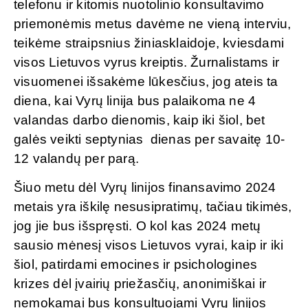
telefonu ir kitomis nuotolinio konsultavimo
priemonėmis metus davėme ne vieną interviu,
teikėme straipsnius žiniasklaidoje, kviesdami
visos Lietuvos vyrus kreiptis. Žurnalistams ir
visuomenei išsakėme lūkesčius, jog ateis ta
diena, kai Vyrų linija bus palaikoma ne 4
valandas darbo dienomis, kaip iki šiol, bet
galės veikti septynias dienas per savaitę 10-
12 valandų per parą.
Šiuo metu dėl Vyrų linijos finansavimo 2024
metais yra iškilę nesusipratimų, tačiau tikimės,
jog jie bus išspręsti. O kol kas 2024 metų
sausio mėnesį visos Lietuvos vyrai, kaip ir iki
šiol, patirdami emocines ir psichologines
krizes dėl įvairių priežasčių, anonimiškai ir
nemokamai bus konsultuojami Vyrų linijos